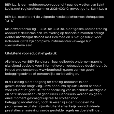
BEM Ltd. is een rechtspersoon opgericht naar de wetten van Saint
Lucia, met registratienummer 2026-00240, gevestigd te: Saint Lucia
BEM Ltd. exploiteert de volgende handelsplatformen: Metaquotes
"MT5".
Risicowaarschuwing — BEM Ltd: BEM Ltd. biedt gesimuleerde trading-
accounts; deelname aan live trading op financiële markten brengt
echter
aanzienlijke risico's
met zich mee en is niet geschikt voor
iedereen. CFD's zijn complexe instrumenten vanwege hun
speculatieve aard.
Uitsluitend voor educatief gebruik
Alle inhoud van BEM Funding en haar gelieerde ondernemingen is
uitsluitend bedoeld voor informatieve en educatieve doeleinden. De
inhoud en diensten op www.bemfunding.com vormen geen
beleggingsadvies of persoonlijke aanbevelingen.
BEM Funding biedt toegang tot trading-accounts in een
gesimuleerde omgeving. Deze accounts zijn uitsluitend bedoeld
voor educatief gebruik, ter beoordeling van de handelsvaardigheid
en het risicobeheer van gebruikers. Gebruikers worden op geen
enkel moment gevraagd kapitaal te storten voor
beleggingsdoeleinden, noch riskeren zij eigen middelen. De
programmaresultaten zijn uitsluitend afhankelijk van individuele
prestaties en naleving van de gestelde regels en doelstellingen.