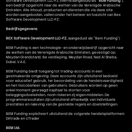
Software Development LLC-FZ (hierna aangeduid als "
BEM Funding
"),
een bedrijf opgericht naar de wetten van de Verenigde Arabische
Emiraten. Alle inhoud, producten en diensten die via deze site
worden aangeboden, vallen onder het beheer en toezicht van Bex
Software Development LLC-FZ.
Bedrijfsgegevens
BEX Software Development LLC-FZ.
(aangeduid als "Bem Funding")
BEM Funding is een technologie- en onderwijsbedrijf opgericht naar
de wetten van de Verenigde Arabische Emiraten, gevestigd op:
Meydan Grandstand, 6e verdieping, Meydan Road, Nad Al Sheba,
Dubai, V.A.E.
BEM Funding biedt toegang tot trading-accounts in een
gesimuleerde omgeving. Deze accounts zijn uitsluitend bedoeld
voor educatief gebruik, ter beoordeling van de handelsvaardigheid
en het risicobeheer van gebruikers. Gebruikers worden op geen
enkel moment gevraagd kapitaal te storten voor
beleggingsdoeleinden, noch riskeren zij eigen middelen. De
programmaresultaten zijn uitsluitend afhankelijk van individuele
prestaties en naleving van de gestelde regels en doelstellingen.
BEM Funding exploiteert uitsluitend de volgende handelsplatformen:
DXtrade en cTrader
BEM Ltd.