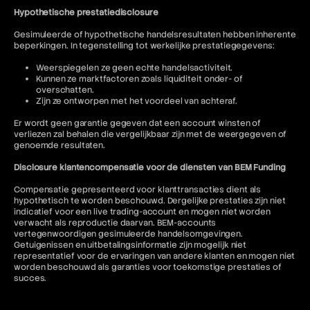
Hypothetische prestatiedisclosure
Gesimuleerde of hypothetische handelsresultaten hebben inherente
beperkingen. In tegenstelling tot werkelijke prestatiegegevens:
Weerspiegelen ze geen echte handelsactiviteit.
Kunnen ze marktfactoren zoals liquiditeit onder- of
overschatten.
Zijn ze ontworpen met het voordeel van achteraf.
Er wordt geen garantie gegeven dat een account winsten of
verliezen zal behalen die vergelijkbaar zijn met de weergegeven of
genoemde resultaten.
Disclosure klantencompensatie voor de diensten van BEM Funding
Compensatie gepresenteerd voor klanttransacties dient als
hypothetisch te worden beschouwd. Dergelijke prestaties zijn niet
indicatief voor een live trading-account en mogen niet worden
verwacht als reproductie daarvan. BEM-accounts
vertegenwoordigen gesimuleerde handelsomgevingen.
Getuigenissen en uitbetalingsinformatie zijn mogelijk niet
representatief voor de ervaringen van andere klanten en mogen niet
worden beschouwd als garanties voor toekomstige prestaties of
succes.
Jurisdictionele beperkingen