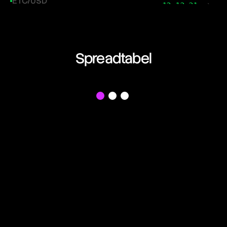
ETC/USD
13:13:31
Ethereum Classic
ETH/USD
13:13:31
Ethereum
Spreadtabel
FIL/USD
13:13:31
Filecoin
f
LINK/USD
13:13:31
Chainlink
LTC/USD
13:13:31
Litecoin
NEAR/USD
13:13:31
Near Protocol
OP/USD