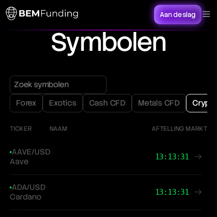
Aan de slag
Symbolen
Forex
Exotics
Cash CFD
Metals CFD
Crypt
TICKER
NAAM
AFTELLING MARKT
AAVE/USD
13:13:31
Aave
ADA/USD
13:13:31
Cardano