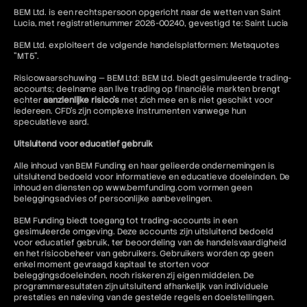
BEM Ltd. is een rechtspersoon opgericht naar de wetten van Saint
Lucia, met registratienummer 2026-00240, gevestigd te: Saint Lucia
BEM Ltd. exploiteert de volgende handelsplatformen: Metaquotes
"MT5".
Risicowaarschuwing — BEM Ltd: BEM Ltd. biedt gesimuleerde trading-
accounts; deelname aan live trading op financiële markten brengt
echter
aanzienlijke risico's
met zich mee en is niet geschikt voor
iedereen. CFD's zijn complexe instrumenten vanwege hun
speculatieve aard.
Uitsluitend voor educatief gebruik
Alle inhoud van BEM Funding en haar gelieerde ondernemingen is
uitsluitend bedoeld voor informatieve en educatieve doeleinden. De
inhoud en diensten op www.bemfunding.com vormen geen
beleggingsadvies of persoonlijke aanbevelingen.
BEM Funding biedt toegang tot trading-accounts in een
gesimuleerde omgeving. Deze accounts zijn uitsluitend bedoeld
voor educatief gebruik, ter beoordeling van de handelsvaardigheid
en het risicobeheer van gebruikers. Gebruikers worden op geen
enkel moment gevraagd kapitaal te storten voor
beleggingsdoeleinden, noch riskeren zij eigen middelen. De
programmaresultaten zijn uitsluitend afhankelijk van individuele
prestaties en naleving van de gestelde regels en doelstellingen.