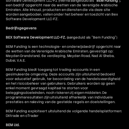
Software Development LLC-FZ (hierna aangeduid als "
BEM Funding
"),
een bedrijf opgericht naar de wetten van de Verenigde Arabische
Emiraten. Alle inhoud, producten en diensten die via deze site
worden aangeboden, vallen onder het beheer en toezicht van Bex
Software Development LLC-FZ.
Bedrijfsgegevens
BEX Software Development LLC-FZ.
(aangeduid als "Bem Funding")
BEM Funding is een technologie- en onderwijsbedrijf opgericht naar
de wetten van de Verenigde Arabische Emiraten, gevestigd op:
Meydan Grandstand, 6e verdieping, Meydan Road, Nad Al Sheba,
Dubai, V.A.E.
BEM Funding biedt toegang tot trading-accounts in een
gesimuleerde omgeving. Deze accounts zijn uitsluitend bedoeld
voor educatief gebruik, ter beoordeling van de handelsvaardigheid
en het risicobeheer van gebruikers. Gebruikers worden op geen
enkel moment gevraagd kapitaal te storten voor
beleggingsdoeleinden, noch riskeren zij eigen middelen. De
programmaresultaten zijn uitsluitend afhankelijk van individuele
prestaties en naleving van de gestelde regels en doelstellingen.
BEM Funding exploiteert uitsluitend de volgende handelsplatformen:
DXtrade en cTrader
BEM Ltd.