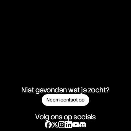
Dollar
GBP/NZD
British Pound vs New Zealand
01:06:08:47
Dollar
NZD/CAD
New Zealand Dollar vs
01:06:08:47
Canadian Dollar
NZD/CHF
New Zealand Dollar vs Swiss
01:06:08:47
Franc
Niet gevonden wat je zocht?
Neem contact op
NZD/JPY
New Zealand Dollar vs
01:06:08:47
Japanese Yen
Volg ons op socials
NZD/USD