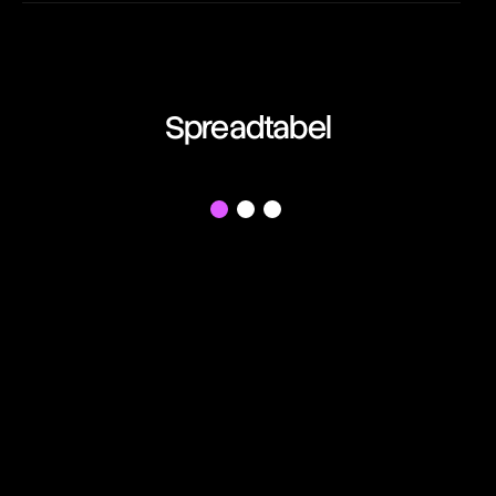
EUR/AUD
01:06:08:47
Euro vs Australian Dollar
EUR/CAD
Spreadtabel
01:06:08:47
Euro vs Canadian Dollar
EUR/CHF
f
01:06:08:47
Euro vs Swiss Franc
EUR/GBP
01:06:08:47
Euro vs British Pound
EUR/JPY
01:06:08:47
Euro vs Japanese Yen
EUR/NZD
01:06:08:47
Euro vs New Zealand Dollar