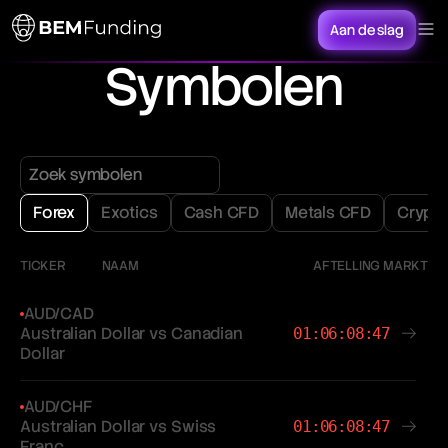
Aan de slag
Symbolen
Forex
Exotics
Cash CFD
Metals CFD
Crypt
TICKER
NAAM
AFTELLING MARKT
AUD/CAD
Australian Dollar vs Canadian
01:06:08:47
Dollar
AUD/CHF
Australian Dollar vs Swiss
01:06:08:47
Franc