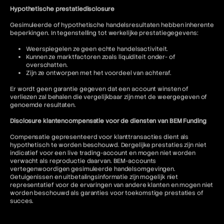
Hypothetische prestatiedisclosure
Gesimuleerde of hypothetische handelsresultaten hebben inherente
beperkingen. In tegenstelling tot werkelijke prestatiegegevens:
Weerspiegelen ze geen echte handelsactiviteit.
Kunnen ze marktfactoren zoals liquiditeit onder- of
overschatten.
Zijn ze ontworpen met het voordeel van achteraf.
Er wordt geen garantie gegeven dat een account winsten of
verliezen zal behalen die vergelijkbaar zijn met de weergegeven of
genoemde resultaten.
Disclosure klantencompensatie voor de diensten van BEM Funding
Compensatie gepresenteerd voor klanttransacties dient als
hypothetisch te worden beschouwd. Dergelijke prestaties zijn niet
indicatief voor een live trading-account en mogen niet worden
verwacht als reproductie daarvan. BEM-accounts
vertegenwoordigen gesimuleerde handelsomgevingen.
Getuigenissen en uitbetalingsinformatie zijn mogelijk niet
representatief voor de ervaringen van andere klanten en mogen niet
worden beschouwd als garanties voor toekomstige prestaties of
succes.
Jurisdictionele beperkingen