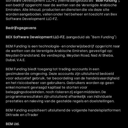
Software Development LLC-FZ (hierna aangeduid als "
BEM Funding
"),
een bedrijf opgericht naar de wetten van de Verenigde Arabische
Emiraten. Alle inhoud, producten en diensten die via deze site
worden aangeboden, vallen onder het beheer en toezicht van Bex
Software Development LLC-FZ.
Bedrijfsgegevens
BEX Software Development LLC-FZ.
(aangeduid als "Bem Funding")
BEM Funding is een technologie- en onderwijsbedrijf opgericht naar
de wetten van de Verenigde Arabische Emiraten, gevestigd op:
Meydan Grandstand, 6e verdieping, Meydan Road, Nad Al Sheba,
Dubai, V.A.E.
BEM Funding biedt toegang tot trading-accounts in een
gesimuleerde omgeving. Deze accounts zijn uitsluitend bedoeld
voor educatief gebruik, ter beoordeling van de handelsvaardigheid
en het risicobeheer van gebruikers. Gebruikers worden op geen
enkel moment gevraagd kapitaal te storten voor
beleggingsdoeleinden, noch riskeren zij eigen middelen. De
programmaresultaten zijn uitsluitend afhankelijk van individuele
prestaties en naleving van de gestelde regels en doelstellingen.
BEM Funding exploiteert uitsluitend de volgende handelsplatformen:
DXtrade en cTrader
BEM Ltd.