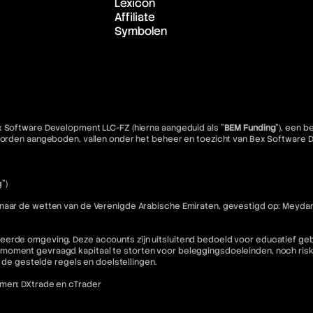
Lexicon
Affiliate
Symbolen
x Software Development LLC-FZ (hierna aangeduid als "
BEM Funding
"), een 
e worden aangeboden, vallen onder het beheer en toezicht van Bex Software
")
 naar de wetten van de Verenigde Arabische Emiraten, gevestigd op: Meydan
eerde omgeving. Deze accounts zijn uitsluitend bedoeld voor educatief geb
moment gevraagd kapitaal te storten voor beleggingsdoeleinden, noch riske
n de gestelde regels en doelstellingen.
rmen: DXtrade en cTrader