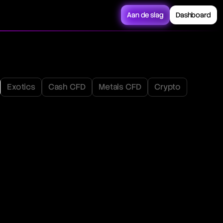
Aan de slag
Dashboard
Exotics
Cash CFD
Metals CFD
Crypto