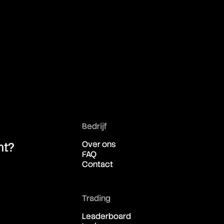
04:49:42
04:49:42
04:49:42
04:49:42
Bedrijf
04:49:42
Over ons
ht?
FAQ
04:49:42
Contact
04:49:42
Trading
Leaderboard