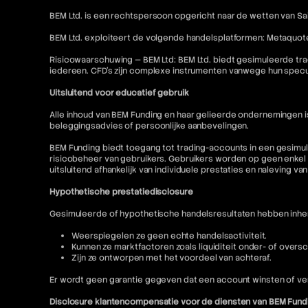
BEM Ltd. is een rechtspersoon opgericht naar de wetten van Sai
BEM Ltd. exploiteert de volgende handelsplatformen: Metaquot
Risicowaarschuwing — BEM Ltd: BEM Ltd. biedt gesimuleerde tra
iedereen. CFD's zijn complexe instrumenten vanwege hun specu
Uitsluitend voor educatief gebruik
Alle inhoud van BEM Funding en haar gelieerde ondernemingen 
beleggingsadvies of persoonlijke aanbevelingen.
BEM Funding biedt toegang tot trading-accounts in een gesimul
risicobeheer van gebruikers. Gebruikers worden op geen enkel 
uitsluitend afhankelijk van individuele prestaties en naleving va
Hypothetische prestatiedisclosure
Gesimuleerde of hypothetische handelsresultaten hebben inhere
Weerspiegelen ze geen echte handelsactiviteit.
Kunnen ze marktfactoren zoals liquiditeit onder- of oversc
Zijn ze ontworpen met het voordeel van achteraf.
Er wordt geen garantie gegeven dat een account winsten of ver
Disclosure klantencompensatie voor de diensten van BEM Fund