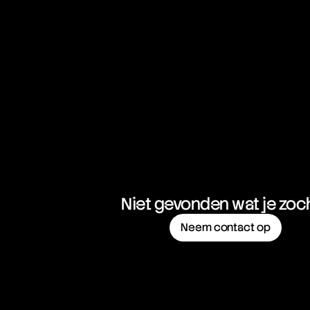
NZD/CHF
New Zealand Dollar vs Swiss Franc
NZD/JPY
New Zealand Dollar vs Japanese Yen
NZD/USD
New Zealand Dollar vs United States Dollar
USD/CAD
United States Dollar vs Canadian Dollar
USD/CHF
United States Dollar vs Swiss Franc
Niet gevonden wat je zoc
USD/ILS
United States Dollar vs Israeli Shekel Rate
Neem contact op
USD/JPY
United States Dollar vs Japanese Yen