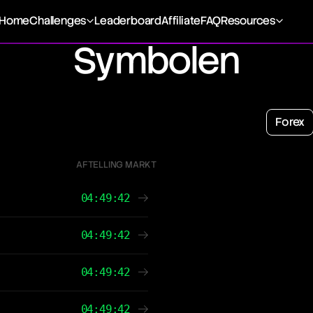
Home
Challenges
Leaderboard
Affiliate
FAQ
Resources
Symbolen
Forex
AFTELLING MARKT
04:49:42
04:49:42
04:49:42
04:49:42