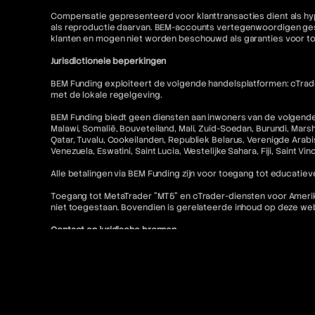
Compensatie gepresenteerd voor klanttransacties dient als hyp
als reproductie daarvan. BEM-accounts vertegenwoordigen gesi
klanten en mogen niet worden beschouwd als garanties voor t
Jurisdictionele beperkingen
BEM Funding exploiteert de volgende handelsplatformen: cTrader
met de lokale regelgeving.
BEM Funding biedt geen diensten aan inwoners van de volgende r
Malawi, Somalië, Bouveteiland, Mali, Zuid-Soedan, Burundi, Mars
Qatar, Tuvalu, Cookeilanden, Republiek Belarus, Verenigde Arabis
Venezuela, Eswatini, Saint Lucia, Westelijke Sahara, Fiji, Saint V
Alle betalingen via BEM Funding zijn voor toegang tot educatieve
Toegang tot MetaTrader "MT5" en cTrader-diensten voor Amerikaa
niet toegestaan. Bovendien is gerelateerde inhoud op deze w
Contact en juridische bronnen
Voor meer informatie verwijzen wij u naar het volgende:
FAQ
Gebruiksvoorwaarden
Algemene voorwaarden
Verboden trading-praktijken