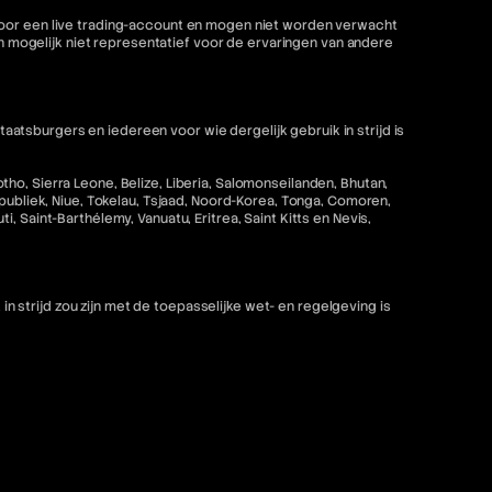
 voor een live trading-account en mogen niet worden verwacht
mogelijk niet representatief voor de ervaringen van andere
tsburgers en iedereen voor wie dergelijk gebruik in strijd is
ho, Sierra Leone, Belize, Liberia, Salomonseilanden, Bhutan,
epubliek, Niue, Tokelau, Tsjaad, Noord-Korea, Tonga, Comoren,
 Saint-Barthélemy, Vanuatu, Eritrea, Saint Kitts en Nevis,
strijd zou zijn met de toepasselijke wet- en regelgeving is