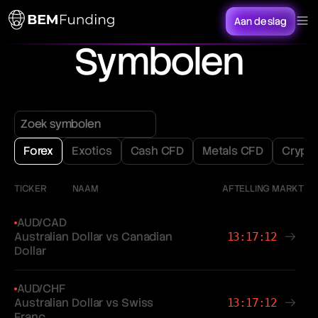
Aan de slag
Symbolen
Forex
Exotics
Cash CFD
Metals CFD
Crypt
TICKER
NAAM
AFTELLING MARKT
AUD/CAD
Australian Dollar vs Canadian
13:17:12
Dollar
AUD/CHF
Australian Dollar vs Swiss
13:17:12
Franc