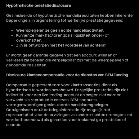
Hypothetische prestatiedisclosure
Gesimuleerde of hypothetische handelsresultaten hebben inherente
beperkingen. In tegenstelling tot werkelijke prestatiegegevens:
Weerspiegelen ze geen echte handelsactiviteit.
Kunnen ze marktfactoren zoals liquiditeit onder- of
overschatten.
Zijn ze ontworpen met het voordeel van achteraf.
Er wordt geen garantie gegeven dat een account winsten of
verliezen zal behalen die vergelijkbaar zijn met de weergegeven of
genoemde resultaten.
Disclosure klantencompensatie voor de diensten van BEM Funding
Compensatie gepresenteerd voor klanttransacties dient als
hypothetisch te worden beschouwd. Dergelijke prestaties zijn niet
indicatief voor een live trading-account en mogen niet worden
verwacht als reproductie daarvan. BEM-accounts
vertegenwoordigen gesimuleerde handelsomgevingen.
Getuigenissen en uitbetalingsinformatie zijn mogelijk niet
representatief voor de ervaringen van andere klanten en mogen niet
worden beschouwd als garanties voor toekomstige prestaties of
succes.
Jurisdictionele beperkingen