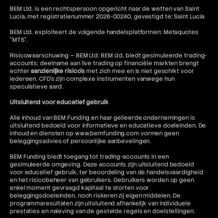
BEM Ltd. is een rechtspersoon opgericht naar de wetten van Saint
Lucia, met registratienummer 2026-00240, gevestigd te: Saint Lucia
BEM Ltd. exploiteert de volgende handelsplatformen: Metaquotes
"MT5".
Risicowaarschuwing — BEM Ltd: BEM Ltd. biedt gesimuleerde trading-
accounts; deelname aan live trading op financiële markten brengt
echter
aanzienlijke risico's
met zich mee en is niet geschikt voor
iedereen. CFD's zijn complexe instrumenten vanwege hun
speculatieve aard.
Uitsluitend voor educatief gebruik
Alle inhoud van BEM Funding en haar gelieerde ondernemingen is
uitsluitend bedoeld voor informatieve en educatieve doeleinden. De
inhoud en diensten op www.bemfunding.com vormen geen
beleggingsadvies of persoonlijke aanbevelingen.
BEM Funding biedt toegang tot trading-accounts in een
gesimuleerde omgeving. Deze accounts zijn uitsluitend bedoeld
voor educatief gebruik, ter beoordeling van de handelsvaardigheid
en het risicobeheer van gebruikers. Gebruikers worden op geen
enkel moment gevraagd kapitaal te storten voor
beleggingsdoeleinden, noch riskeren zij eigen middelen. De
programmaresultaten zijn uitsluitend afhankelijk van individuele
prestaties en naleving van de gestelde regels en doelstellingen.