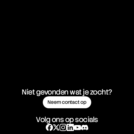
Dollar
GBP/NZD
British Pound vs New Zealand
13:17:12
Dollar
NZD/CAD
New Zealand Dollar vs
13:17:12
Canadian Dollar
NZD/CHF
New Zealand Dollar vs Swiss
13:17:12
Franc
Niet gevonden wat je zocht?
Neem contact op
NZD/JPY
New Zealand Dollar vs
13:17:12
Japanese Yen
Volg ons op socials
NZD/USD