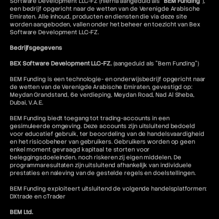
Software Development LLC-FZ (hierna aangeduid als "
BEM Funding
"),
een bedrijf opgericht naar de wetten van de Verenigde Arabische
Emiraten. Alle inhoud, producten en diensten die via deze site
worden aangeboden, vallen onder het beheer en toezicht van Bex
Software Development LLC-FZ.
Bedrijfsgegevens
BEX Software Development LLC-FZ.
(aangeduid als "Bem Funding")
BEM Funding is een technologie- en onderwijsbedrijf opgericht naar
de wetten van de Verenigde Arabische Emiraten, gevestigd op:
Meydan Grandstand, 6e verdieping, Meydan Road, Nad Al Sheba,
Dubai, V.A.E.
BEM Funding biedt toegang tot trading-accounts in een
gesimuleerde omgeving. Deze accounts zijn uitsluitend bedoeld
voor educatief gebruik, ter beoordeling van de handelsvaardigheid
en het risicobeheer van gebruikers. Gebruikers worden op geen
enkel moment gevraagd kapitaal te storten voor
beleggingsdoeleinden, noch riskeren zij eigen middelen. De
programmaresultaten zijn uitsluitend afhankelijk van individuele
prestaties en naleving van de gestelde regels en doelstellingen.
BEM Funding exploiteert uitsluitend de volgende handelsplatformen:
DXtrade en cTrader
BEM Ltd.