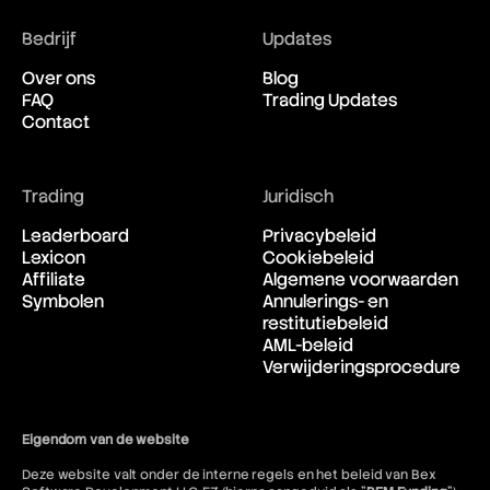
New Zealand Dollar vs United
13:17:12
States Dollar
Bedrijf
Updates
Over ons
Blog
USD/CAD
FAQ
Trading Updates
United States Dollar vs
13:17:12
Contact
Canadian Dollar
USD/CHF
Trading
Juridisch
United States Dollar vs Swiss
13:17:12
Leaderboard
Privacybeleid
Franc
Lexicon
Cookiebeleid
Affiliate
Algemene voorwaarden
USD/ILS
Symbolen
Annulerings- en
United States Dollar vs Israeli
13:17:12
restitutiebeleid
Shekel Rate
AML-beleid
Verwijderingsprocedure
USD/JPY
United States Dollar vs
13:17:12
Japanese Yen
Eigendom van de website
Deze website valt onder de interne regels en het beleid van Bex