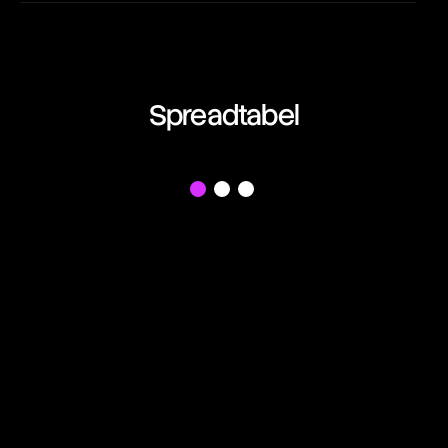
EUR/AUD
13:17:12
Euro vs Australian Dollar
EUR/CAD
Spreadtabel
13:17:12
Euro vs Canadian Dollar
EUR/CHF
f
13:17:12
Euro vs Swiss Franc
EUR/GBP
13:17:12
Euro vs British Pound
EUR/JPY
13:17:12
Euro vs Japanese Yen
EUR/NZD
13:17:12
Euro vs New Zealand Dollar