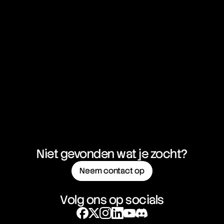
Dollar
GBP/NZD
British Pound vs New Zealand
21:22:27
Dollar
NZD/CAD
New Zealand Dollar vs
21:22:27
Canadian Dollar
NZD/CHF
New Zealand Dollar vs Swiss
21:22:27
Franc
Niet gevonden wat je zocht?
Neem contact op
NZD/JPY
New Zealand Dollar vs
21:22:27
Japanese Yen
Volg ons op socials
NZD/USD