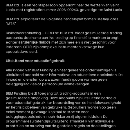
BEM Ltd. is een rechtspersoon opgericht naar de wetten van Saint
Lucia, met registratienummer 2026-00240, gevestigd te: Saint Lucia
BEM Ltd. exploiteert de volgende handelsplatformen: Metaquotes
"MT5".
Risicowaarschuwing — BEM Ltd: BEM Ltd. biedt gesimuleerde trading-
accounts; deelname aan live trading op financiële markten brengt
echter
aanzienlijke risico's
met zich mee en is niet geschikt voor
iedereen. CFD's zijn complexe instrumenten vanwege hun
speculatieve aard.
Uitsluitend voor educatief gebruik
Alle inhoud van BEM Funding en haar gelieerde ondernemingen is
uitsluitend bedoeld voor informatieve en educatieve doeleinden. De
inhoud en diensten op www.bemfunding.com vormen geen
beleggingsadvies of persoonlijke aanbevelingen.
BEM Funding biedt toegang tot trading-accounts in een
gesimuleerde omgeving. Deze accounts zijn uitsluitend bedoeld
voor educatief gebruik, ter beoordeling van de handelsvaardigheid
en het risicobeheer van gebruikers. Gebruikers worden op geen
enkel moment gevraagd kapitaal te storten voor
beleggingsdoeleinden, noch riskeren zij eigen middelen. De
programmaresultaten zijn uitsluitend afhankelijk van individuele
prestaties en naleving van de gestelde regels en doelstellingen.