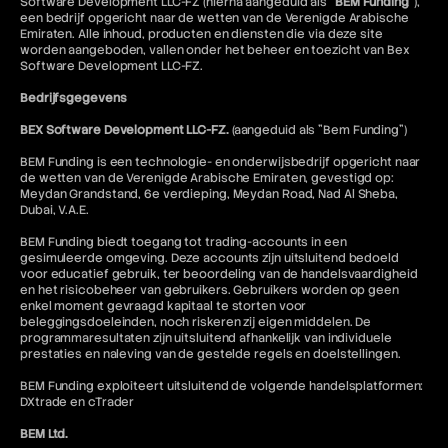
Software Development LLC-FZ (hierna aangeduid als "
BEM Funding
"),
een bedrijf opgericht naar de wetten van de Verenigde Arabische
Emiraten. Alle inhoud, producten en diensten die via deze site
worden aangeboden, vallen onder het beheer en toezicht van Bex
Software Development LLC-FZ.
Bedrijfsgegevens
BEX Software Development LLC-FZ.
(aangeduid als "Bem Funding")
BEM Funding is een technologie- en onderwijsbedrijf opgericht naar
de wetten van de Verenigde Arabische Emiraten, gevestigd op:
Meydan Grandstand, 6e verdieping, Meydan Road, Nad Al Sheba,
Dubai, V.A.E.
BEM Funding biedt toegang tot trading-accounts in een
gesimuleerde omgeving. Deze accounts zijn uitsluitend bedoeld
voor educatief gebruik, ter beoordeling van de handelsvaardigheid
en het risicobeheer van gebruikers. Gebruikers worden op geen
enkel moment gevraagd kapitaal te storten voor
beleggingsdoeleinden, noch riskeren zij eigen middelen. De
programmaresultaten zijn uitsluitend afhankelijk van individuele
prestaties en naleving van de gestelde regels en doelstellingen.
BEM Funding exploiteert uitsluitend de volgende handelsplatformen:
DXtrade en cTrader
BEM Ltd.