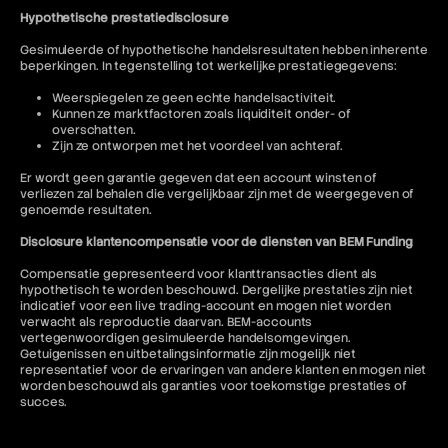
Hypothetische prestatiedisclosure
Gesimuleerde of hypothetische handelsresultaten hebben inherente
beperkingen. In tegenstelling tot werkelijke prestatiegegevens:
Weerspiegelen ze geen echte handelsactiviteit.
Kunnen ze marktfactoren zoals liquiditeit onder- of
overschatten.
Zijn ze ontworpen met het voordeel van achteraf.
Er wordt geen garantie gegeven dat een account winsten of
verliezen zal behalen die vergelijkbaar zijn met de weergegeven of
genoemde resultaten.
Disclosure klantencompensatie voor de diensten van BEM Funding
Compensatie gepresenteerd voor klanttransacties dient als
hypothetisch te worden beschouwd. Dergelijke prestaties zijn niet
indicatief voor een live trading-account en mogen niet worden
verwacht als reproductie daarvan. BEM-accounts
vertegenwoordigen gesimuleerde handelsomgevingen.
Getuigenissen en uitbetalingsinformatie zijn mogelijk niet
representatief voor de ervaringen van andere klanten en mogen niet
worden beschouwd als garanties voor toekomstige prestaties of
succes.
Jurisdictionele beperkingen