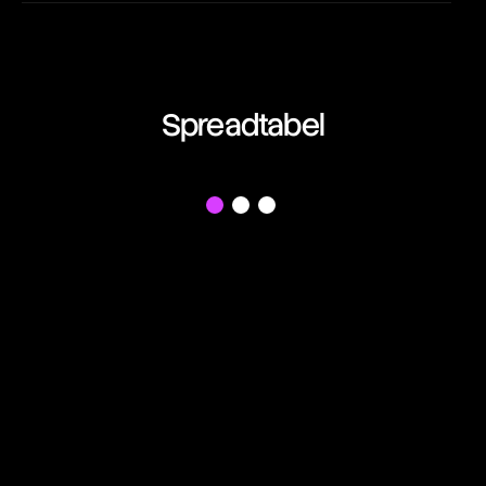
EUR/AUD
21:22:27
Euro vs Australian Dollar
EUR/CAD
Spreadtabel
21:22:27
Euro vs Canadian Dollar
EUR/CHF
f
21:22:27
Euro vs Swiss Franc
EUR/GBP
21:22:27
Euro vs British Pound
EUR/JPY
21:22:27
Euro vs Japanese Yen
EUR/NZD
21:22:27
Euro vs New Zealand Dollar