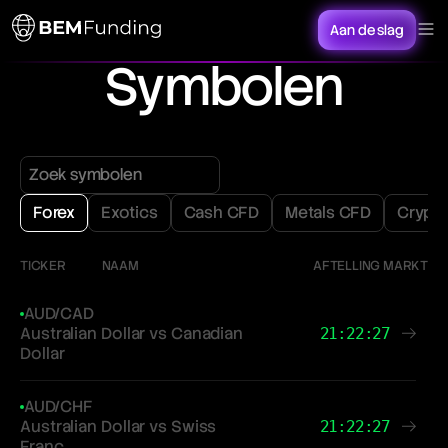
Aan de slag
Symbolen
Forex
Exotics
Cash CFD
Metals CFD
Crypt
TICKER
NAAM
AFTELLING MARKT
AUD/CAD
Australian Dollar vs Canadian
21:22:27
Dollar
AUD/CHF
Australian Dollar vs Swiss
21:22:27
Franc