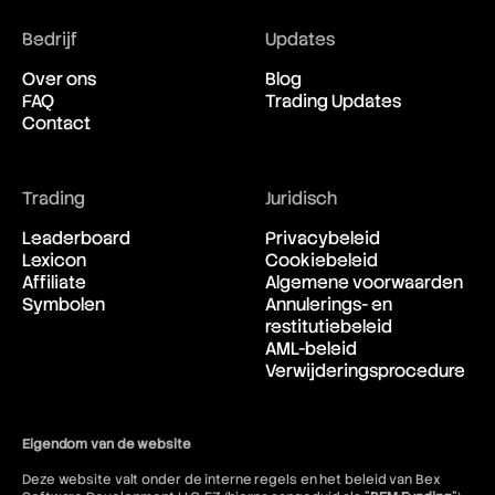
New Zealand Dollar vs United
21:22:27
States Dollar
Bedrijf
Updates
Over ons
Blog
USD/CAD
FAQ
Trading Updates
United States Dollar vs
21:22:27
Contact
Canadian Dollar
USD/CHF
Trading
Juridisch
United States Dollar vs Swiss
21:22:27
Leaderboard
Privacybeleid
Franc
Lexicon
Cookiebeleid
Affiliate
Algemene voorwaarden
USD/ILS
Symbolen
Annulerings- en
United States Dollar vs Israeli
21:22:27
restitutiebeleid
Shekel Rate
AML-beleid
Verwijderingsprocedure
USD/JPY
United States Dollar vs
21:22:27
Japanese Yen
Eigendom van de website
Deze website valt onder de interne regels en het beleid van Bex