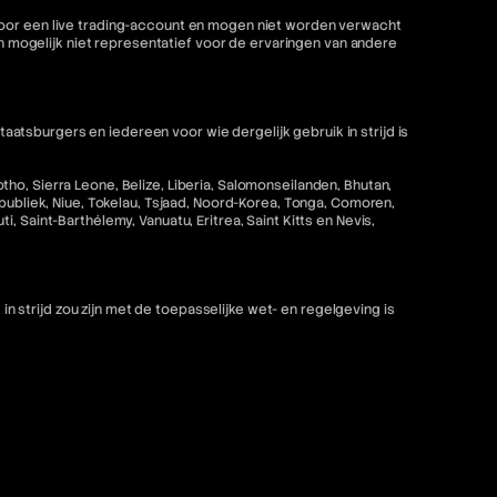
 voor een live trading-account en mogen niet worden verwacht
mogelijk niet representatief voor de ervaringen van andere
tsburgers en iedereen voor wie dergelijk gebruik in strijd is
ho, Sierra Leone, Belize, Liberia, Salomonseilanden, Bhutan,
epubliek, Niue, Tokelau, Tsjaad, Noord-Korea, Tonga, Comoren,
 Saint-Barthélemy, Vanuatu, Eritrea, Saint Kitts en Nevis,
strijd zou zijn met de toepasselijke wet- en regelgeving is