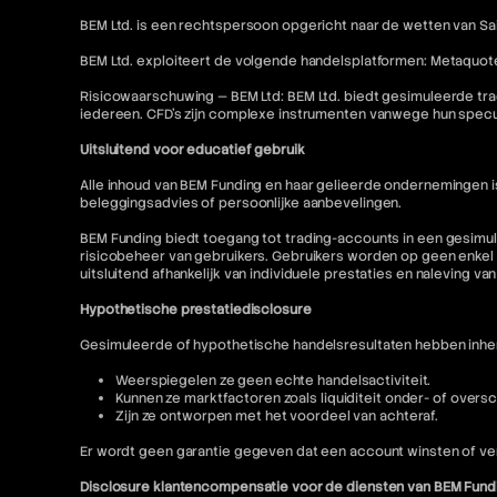
BEM Ltd. is een rechtspersoon opgericht naar de wetten van Sai
BEM Ltd. exploiteert de volgende handelsplatformen: Metaquot
Risicowaarschuwing — BEM Ltd: BEM Ltd. biedt gesimuleerde tra
iedereen. CFD's zijn complexe instrumenten vanwege hun specu
Uitsluitend voor educatief gebruik
Alle inhoud van BEM Funding en haar gelieerde ondernemingen 
beleggingsadvies of persoonlijke aanbevelingen.
BEM Funding biedt toegang tot trading-accounts in een gesimul
risicobeheer van gebruikers. Gebruikers worden op geen enkel 
uitsluitend afhankelijk van individuele prestaties en naleving va
Hypothetische prestatiedisclosure
Gesimuleerde of hypothetische handelsresultaten hebben inhere
Weerspiegelen ze geen echte handelsactiviteit.
Kunnen ze marktfactoren zoals liquiditeit onder- of oversc
Zijn ze ontworpen met het voordeel van achteraf.
Er wordt geen garantie gegeven dat een account winsten of ver
Disclosure klantencompensatie voor de diensten van BEM Fund