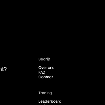
10:58:57
10:58:57
10:58:57
10:58:57
Bedrijf
10:58:57
Over ons
ht?
FAQ
10:58:57
Contact
10:58:57
Trading
Leaderboard