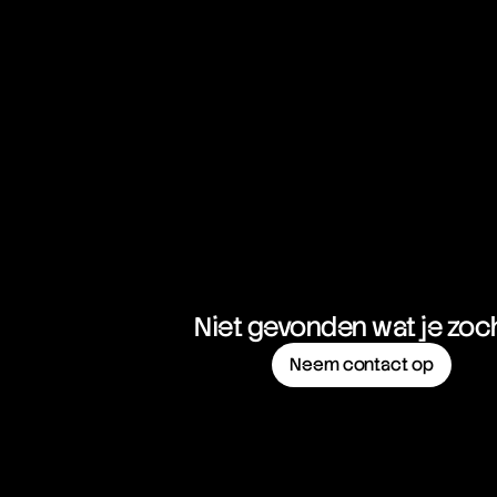
NZD/CHF
New Zealand Dollar vs Swiss Franc
NZD/JPY
New Zealand Dollar vs Japanese Yen
NZD/USD
New Zealand Dollar vs United States Dollar
USD/CAD
United States Dollar vs Canadian Dollar
USD/CHF
United States Dollar vs Swiss Franc
Niet gevonden wat je zoc
USD/ILS
United States Dollar vs Israeli Shekel Rate
Neem contact op
USD/JPY
United States Dollar vs Japanese Yen