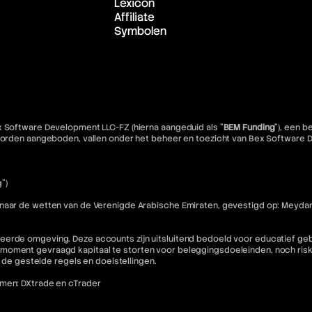
Lexicon
Affiliate
Symbolen
x Software Development LLC-FZ (hierna aangeduid als "
BEM Funding
"), een 
e worden aangeboden, vallen onder het beheer en toezicht van Bex Software
")
 naar de wetten van de Verenigde Arabische Emiraten, gevestigd op: Meydan
eerde omgeving. Deze accounts zijn uitsluitend bedoeld voor educatief geb
moment gevraagd kapitaal te storten voor beleggingsdoeleinden, noch riske
n de gestelde regels en doelstellingen.
rmen: DXtrade en cTrader