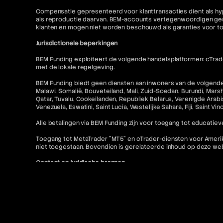
Compensatie gepresenteerd voor klanttransacties dient als hyp
als reproductie daarvan. BEM-accounts vertegenwoordigen gesi
klanten en mogen niet worden beschouwd als garanties voor t
Jurisdictionele beperkingen
BEM Funding exploiteert de volgende handelsplatformen: cTrader
met de lokale regelgeving.
BEM Funding biedt geen diensten aan inwoners van de volgende r
Malawi, Somalië, Bouveteiland, Mali, Zuid-Soedan, Burundi, Mars
Qatar, Tuvalu, Cookeilanden, Republiek Belarus, Verenigde Arabis
Venezuela, Eswatini, Saint Lucia, Westelijke Sahara, Fiji, Saint V
Alle betalingen via BEM Funding zijn voor toegang tot educatieve
Toegang tot MetaTrader "MT5" en cTrader-diensten voor Amerikaa
niet toegestaan. Bovendien is gerelateerde inhoud op deze w
Contact en juridische bronnen
Voor meer informatie verwijzen wij u naar het volgende:
FAQ
Gebruiksvoorwaarden
Algemene voorwaarden
Verboden trading-praktijken