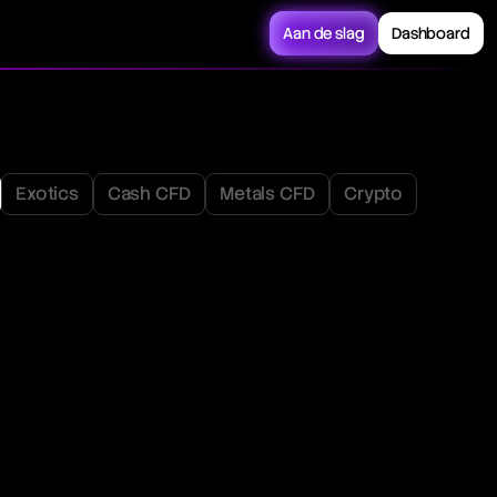
Aan de slag
Dashboard
Exotics
Cash CFD
Metals CFD
Crypto