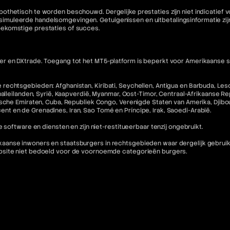
othetisch te worden beschouwd. Dergelijke prestaties zijn niet indicatief
muleerde handelsomgevingen. Getuigenissen en uitbetalingsinformatie zijn 
oekomstige prestaties of succes.
 en DXtrade. Toegang tot het MT5-platform is beperkt voor Amerikaanse staa
echtsgebieden: Afghanistan, Kiribati, Seychellen, Antigua en Barbuda, Lesot
halleilanden, Syrië, Kaapverdië, Myanmar, Oost-Timor, Centraal-Afrikaanse R
che Emiraten, Cuba, Republiek Congo, Verenigde Staten van Amerika, Djibouti,
incent en de Grenadines, Iran, Sao Tomé en Príncipe, Irak, Saoedi-Arabië.
 software en diensten en zijn niet-restitueerbaar tenzij ongebruikt.
nse inwoners en staatsburgers in rechtsgebieden waar dergelijk gebruik in 
ebsite niet bedoeld voor de voornoemde categorieën burgers.