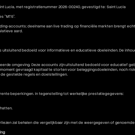
nt Lucia, met registratienummer 2026-00240, gevestigd te: Saint Lucia
es "MT5".
ding-accounts; deelname aan live trading op financiële markten brengt ech
latieve aard.
is uitsluitend bedoeld voor informatieve en educatieve doeleinden. De i
eerde omgeving. Deze accounts zijn uitsluitend bedoeld voor educatief geb
moment gevraagd kapitaal te storten voor beleggingsdoeleinden, noch riske
n de gestelde regels en doelstellingen.
nte beperkingen. In tegenstelling tot werkelijke prestatiegegevens:
hatten.
liezen zal behalen die vergelijkbaar zijn met de weergegeven of genoemde 
ing