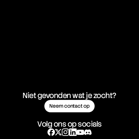
Dollar
GBP/NZD
British Pound vs New Zealand
01:05:25:39
Dollar
NZD/CAD
New Zealand Dollar vs
01:05:25:39
Canadian Dollar
NZD/CHF
New Zealand Dollar vs Swiss
01:05:25:39
Franc
Niet gevonden wat je zocht?
Neem contact op
NZD/JPY
New Zealand Dollar vs
01:05:25:39
Japanese Yen
Volg ons op socials
NZD/USD