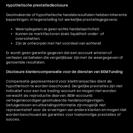
Hypothetische prestatiedisclosure
Gesimuleerde of hypothetische handelsresultaten hebben inherente
beperkingen. In tegenstelling tot werkelijke prestatiegegevens:
Weerspiegelen ze geen echte handelsactiviteit.
Kunnen ze marktfactoren zoals liquiditeit onder- of
overschatten.
Zijn ze ontworpen met het voordeel van achteraf.
Er wordt geen garantie gegeven dat een account winsten of
verliezen zal behalen die vergelijkbaar zijn met de weergegeven of
genoemde resultaten.
Disclosure klantencompensatie voor de diensten van BEM Funding
Compensatie gepresenteerd voor klanttransacties dient als
hypothetisch te worden beschouwd. Dergelijke prestaties zijn niet
indicatief voor een live trading-account en mogen niet worden
verwacht als reproductie daarvan. BEM-accounts
vertegenwoordigen gesimuleerde handelsomgevingen.
Getuigenissen en uitbetalingsinformatie zijn mogelijk niet
representatief voor de ervaringen van andere klanten en mogen niet
worden beschouwd als garanties voor toekomstige prestaties of
succes.
Jurisdictionele beperkingen