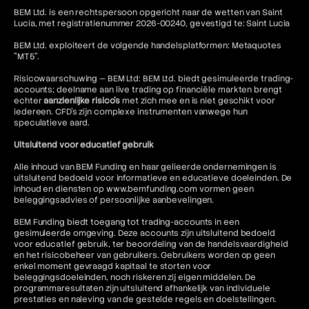
BEM Ltd. is een rechtspersoon opgericht naar de wetten van Saint
Lucia, met registratienummer 2026-00240, gevestigd te: Saint Lucia
BEM Ltd. exploiteert de volgende handelsplatformen: Metaquotes
"MT5".
Risicowaarschuwing — BEM Ltd: BEM Ltd. biedt gesimuleerde trading-
accounts; deelname aan live trading op financiële markten brengt
echter
aanzienlijke risico's
met zich mee en is niet geschikt voor
iedereen. CFD's zijn complexe instrumenten vanwege hun
speculatieve aard.
Uitsluitend voor educatief gebruik
Alle inhoud van BEM Funding en haar gelieerde ondernemingen is
uitsluitend bedoeld voor informatieve en educatieve doeleinden. De
inhoud en diensten op www.bemfunding.com vormen geen
beleggingsadvies of persoonlijke aanbevelingen.
BEM Funding biedt toegang tot trading-accounts in een
gesimuleerde omgeving. Deze accounts zijn uitsluitend bedoeld
voor educatief gebruik, ter beoordeling van de handelsvaardigheid
en het risicobeheer van gebruikers. Gebruikers worden op geen
enkel moment gevraagd kapitaal te storten voor
beleggingsdoeleinden, noch riskeren zij eigen middelen. De
programmaresultaten zijn uitsluitend afhankelijk van individuele
prestaties en naleving van de gestelde regels en doelstellingen.