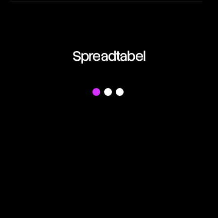
EUR/AUD
01:05:25:39
Euro vs Australian Dollar
EUR/CAD
Spreadtabel
01:05:25:39
Euro vs Canadian Dollar
EUR/CHF
f
01:05:25:39
Euro vs Swiss Franc
EUR/GBP
01:05:25:39
Euro vs British Pound
EUR/JPY
01:05:25:39
Euro vs Japanese Yen
EUR/NZD
01:05:25:39
Euro vs New Zealand Dollar