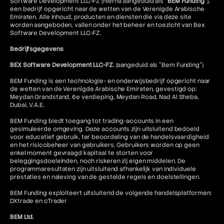
Software Development LLC-FZ (hierna aangeduid als "
BEM Funding
"),
een bedrijf opgericht naar de wetten van de Verenigde Arabische
Emiraten. Alle inhoud, producten en diensten die via deze site
worden aangeboden, vallen onder het beheer en toezicht van Bex
Software Development LLC-FZ.
Bedrijfsgegevens
BEX Software Development LLC-FZ.
(aangeduid als "Bem Funding")
BEM Funding is een technologie- en onderwijsbedrijf opgericht naar
de wetten van de Verenigde Arabische Emiraten, gevestigd op:
Meydan Grandstand, 6e verdieping, Meydan Road, Nad Al Sheba,
Dubai, V.A.E.
BEM Funding biedt toegang tot trading-accounts in een
gesimuleerde omgeving. Deze accounts zijn uitsluitend bedoeld
voor educatief gebruik, ter beoordeling van de handelsvaardigheid
en het risicobeheer van gebruikers. Gebruikers worden op geen
enkel moment gevraagd kapitaal te storten voor
beleggingsdoeleinden, noch riskeren zij eigen middelen. De
programmaresultaten zijn uitsluitend afhankelijk van individuele
prestaties en naleving van de gestelde regels en doelstellingen.
BEM Funding exploiteert uitsluitend de volgende handelsplatformen:
DXtrade en cTrader
BEM Ltd.