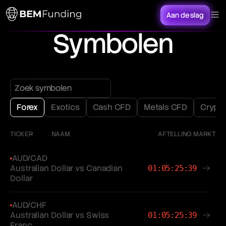
Aan de slag
Symbolen
Forex
Exotics
Cash CFD
Metals CFD
Crypt
TICKER
NAAM
AFTELLING MARKT
AUD/CAD
Australian Dollar vs Canadian
01:05:25:39
Dollar
AUD/CHF
Australian Dollar vs Swiss
01:05:25:39
Franc