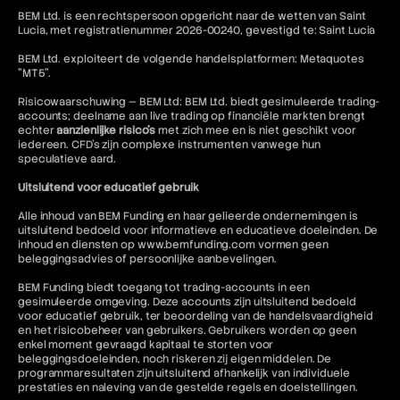
BEM Ltd. is een rechtspersoon opgericht naar de wetten van Saint
Lucia, met registratienummer 2026-00240, gevestigd te: Saint Lucia
BEM Ltd. exploiteert de volgende handelsplatformen: Metaquotes
"MT5".
Risicowaarschuwing — BEM Ltd: BEM Ltd. biedt gesimuleerde trading-
accounts; deelname aan live trading op financiële markten brengt
echter
aanzienlijke risico's
met zich mee en is niet geschikt voor
iedereen. CFD's zijn complexe instrumenten vanwege hun
speculatieve aard.
Uitsluitend voor educatief gebruik
Alle inhoud van BEM Funding en haar gelieerde ondernemingen is
uitsluitend bedoeld voor informatieve en educatieve doeleinden. De
inhoud en diensten op www.bemfunding.com vormen geen
beleggingsadvies of persoonlijke aanbevelingen.
BEM Funding biedt toegang tot trading-accounts in een
gesimuleerde omgeving. Deze accounts zijn uitsluitend bedoeld
voor educatief gebruik, ter beoordeling van de handelsvaardigheid
en het risicobeheer van gebruikers. Gebruikers worden op geen
enkel moment gevraagd kapitaal te storten voor
beleggingsdoeleinden, noch riskeren zij eigen middelen. De
programmaresultaten zijn uitsluitend afhankelijk van individuele
prestaties en naleving van de gestelde regels en doelstellingen.