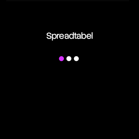
EUR/AUD
01:06:22:48
Euro vs Australian Dollar
EUR/CAD
Spreadtabel
01:06:22:48
Euro vs Canadian Dollar
EUR/CHF
f
01:06:22:48
Euro vs Swiss Franc
EUR/GBP
01:06:22:48
Euro vs British Pound
EUR/JPY
01:06:22:48
Euro vs Japanese Yen
EUR/NZD
01:06:22:48
Euro vs New Zealand Dollar