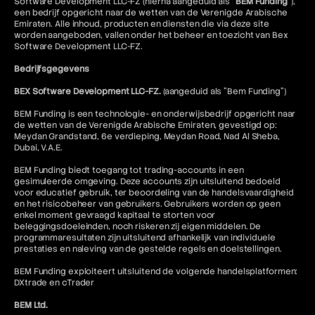
Software Development LLC-FZ (hierna aangeduid als "
BEM Funding
"),
een bedrijf opgericht naar de wetten van de Verenigde Arabische
Emiraten. Alle inhoud, producten en diensten die via deze site
worden aangeboden, vallen onder het beheer en toezicht van Bex
Software Development LLC-FZ.
Bedrijfsgegevens
BEX Software Development LLC-FZ.
(aangeduid als "Bem Funding")
BEM Funding is een technologie- en onderwijsbedrijf opgericht naar
de wetten van de Verenigde Arabische Emiraten, gevestigd op:
Meydan Grandstand, 6e verdieping, Meydan Road, Nad Al Sheba,
Dubai, V.A.E.
BEM Funding biedt toegang tot trading-accounts in een
gesimuleerde omgeving. Deze accounts zijn uitsluitend bedoeld
voor educatief gebruik, ter beoordeling van de handelsvaardigheid
en het risicobeheer van gebruikers. Gebruikers worden op geen
enkel moment gevraagd kapitaal te storten voor
beleggingsdoeleinden, noch riskeren zij eigen middelen. De
programmaresultaten zijn uitsluitend afhankelijk van individuele
prestaties en naleving van de gestelde regels en doelstellingen.
BEM Funding exploiteert uitsluitend de volgende handelsplatformen:
DXtrade en cTrader
BEM Ltd.