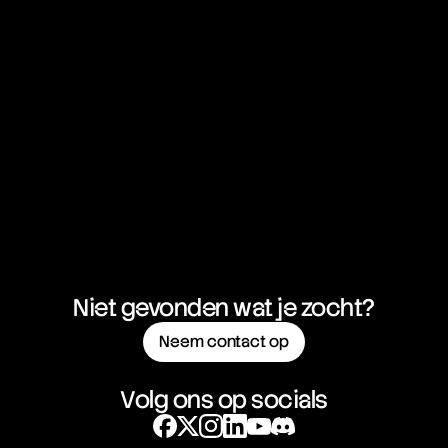
Dollar
GBP/NZD
British Pound vs New Zealand
01:06:22:48
Dollar
NZD/CAD
New Zealand Dollar vs
01:06:22:48
Canadian Dollar
NZD/CHF
New Zealand Dollar vs Swiss
01:06:22:48
Franc
Niet gevonden wat je zocht?
Neem contact op
NZD/JPY
New Zealand Dollar vs
01:06:22:48
Japanese Yen
Volg ons op socials
NZD/USD