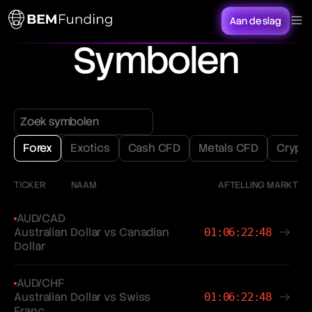
Aan de slag
Symbolen
Forex
Exotics
Cash CFD
Metals CFD
Crypt
TICKER
NAAM
AFTELLING MARKT
AUD/CAD
Australian Dollar vs Canadian
01:06:22:48
Dollar
AUD/CHF
Australian Dollar vs Swiss
01:06:22:48
Franc