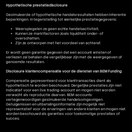
Hypothetische prestatiedisclosure
Gesimuleerde of hypothetische handelsresultaten hebben inherente
beperkingen. In tegenstelling tot werkelijke prestatiegegevens:
Weerspiegelen ze geen echte handelsactiviteit.
Kunnen ze marktfactoren zoals liquiditeit onder- of
overschatten.
Zijn ze ontworpen met het voordeel van achteraf.
Er wordt geen garantie gegeven dat een account winsten of
verliezen zal behalen die vergelijkbaar zijn met de weergegeven of
genoemde resultaten.
Disclosure klantencompensatie voor de diensten van BEM Funding
Compensatie gepresenteerd voor klanttransacties dient als
hypothetisch te worden beschouwd. Dergelijke prestaties zijn niet
indicatief voor een live trading-account en mogen niet worden
verwacht als reproductie daarvan. BEM-accounts
vertegenwoordigen gesimuleerde handelsomgevingen.
Getuigenissen en uitbetalingsinformatie zijn mogelijk niet
representatief voor de ervaringen van andere klanten en mogen niet
worden beschouwd als garanties voor toekomstige prestaties of
succes.
Jurisdictionele beperkingen