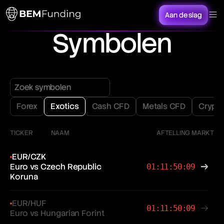
Aan de slag
Symbolen
Forex
Exotics
Cash CFD
Metals CFD
Crypt
TICKER
NAAM
AFTELLING MARKT
EUR/CZK
Euro vs Czech Republic
01:11:50:09
Koruna
EUR/HUF
01:11:50:09
Euro vs Hungarian Forint