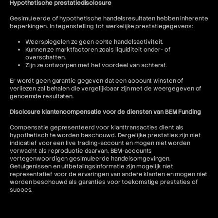
Hypothetische prestatiedisclosure
Gesimuleerde of hypothetische handelsresultaten hebben inherente
beperkingen. In tegenstelling tot werkelijke prestatiegegevens:
Weerspiegelen ze geen echte handelsactiviteit.
Kunnen ze marktfactoren zoals liquiditeit onder- of
overschatten.
Zijn ze ontworpen met het voordeel van achteraf.
Er wordt geen garantie gegeven dat een account winsten of
verliezen zal behalen die vergelijkbaar zijn met de weergegeven of
genoemde resultaten.
Disclosure klantencompensatie voor de diensten van BEM Funding
Compensatie gepresenteerd voor klanttransacties dient als
hypothetisch te worden beschouwd. Dergelijke prestaties zijn niet
indicatief voor een live trading-account en mogen niet worden
verwacht als reproductie daarvan. BEM-accounts
vertegenwoordigen gesimuleerde handelsomgevingen.
Getuigenissen en uitbetalingsinformatie zijn mogelijk niet
representatief voor de ervaringen van andere klanten en mogen niet
worden beschouwd als garanties voor toekomstige prestaties of
succes.
Jurisdictionele beperkingen