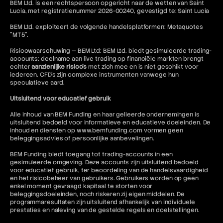
BEM Ltd. is een rechtspersoon opgericht naar de wetten van Saint
Lucia, met registratienummer 2026-00240, gevestigd te: Saint Lucia
BEM Ltd. exploiteert de volgende handelsplatformen: Metaquotes
"MT5".
Risicowaarschuwing — BEM Ltd: BEM Ltd. biedt gesimuleerde trading-
accounts; deelname aan live trading op financiële markten brengt
echter
aanzienlijke risico's
met zich mee en is niet geschikt voor
iedereen. CFD's zijn complexe instrumenten vanwege hun
speculatieve aard.
Uitsluitend voor educatief gebruik
Alle inhoud van BEM Funding en haar gelieerde ondernemingen is
uitsluitend bedoeld voor informatieve en educatieve doeleinden. De
inhoud en diensten op www.bemfunding.com vormen geen
beleggingsadvies of persoonlijke aanbevelingen.
BEM Funding biedt toegang tot trading-accounts in een
gesimuleerde omgeving. Deze accounts zijn uitsluitend bedoeld
voor educatief gebruik, ter beoordeling van de handelsvaardigheid
en het risicobeheer van gebruikers. Gebruikers worden op geen
enkel moment gevraagd kapitaal te storten voor
beleggingsdoeleinden, noch riskeren zij eigen middelen. De
programmaresultaten zijn uitsluitend afhankelijk van individuele
prestaties en naleving van de gestelde regels en doelstellingen.