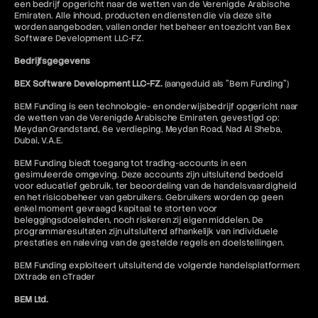
een bedrijf opgericht naar de wetten van de Verenigde Arabische
Emiraten. Alle inhoud, producten en diensten die via deze site
worden aangeboden, vallen onder het beheer en toezicht van Bex
Software Development LLC-FZ.
Bedrijfsgegevens
BEX Software Development LLC-FZ.
(aangeduid als "Bem Funding")
BEM Funding is een technologie- en onderwijsbedrijf opgericht naar
de wetten van de Verenigde Arabische Emiraten, gevestigd op:
Meydan Grandstand, 6e verdieping, Meydan Road, Nad Al Sheba,
Dubai, V.A.E.
BEM Funding biedt toegang tot trading-accounts in een
gesimuleerde omgeving. Deze accounts zijn uitsluitend bedoeld
voor educatief gebruik, ter beoordeling van de handelsvaardigheid
en het risicobeheer van gebruikers. Gebruikers worden op geen
enkel moment gevraagd kapitaal te storten voor
beleggingsdoeleinden, noch riskeren zij eigen middelen. De
programmaresultaten zijn uitsluitend afhankelijk van individuele
prestaties en naleving van de gestelde regels en doelstellingen.
BEM Funding exploiteert uitsluitend de volgende handelsplatformen:
DXtrade en cTrader
BEM Ltd.