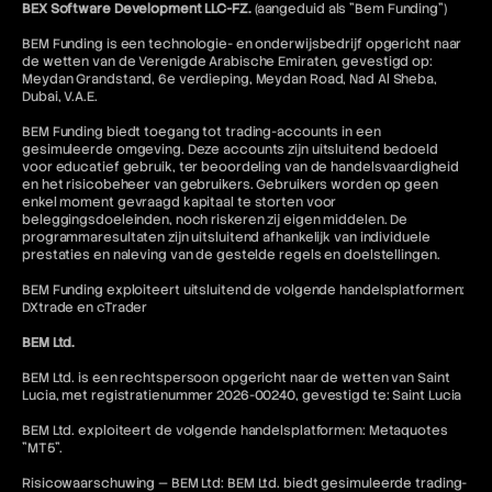
BEX Software Development LLC-FZ.
(aangeduid als "Bem Funding")
BEM Funding is een technologie- en onderwijsbedrijf opgericht naar
de wetten van de Verenigde Arabische Emiraten, gevestigd op:
Meydan Grandstand, 6e verdieping, Meydan Road, Nad Al Sheba,
Dubai, V.A.E.
BEM Funding biedt toegang tot trading-accounts in een
gesimuleerde omgeving. Deze accounts zijn uitsluitend bedoeld
voor educatief gebruik, ter beoordeling van de handelsvaardigheid
en het risicobeheer van gebruikers. Gebruikers worden op geen
enkel moment gevraagd kapitaal te storten voor
beleggingsdoeleinden, noch riskeren zij eigen middelen. De
programmaresultaten zijn uitsluitend afhankelijk van individuele
prestaties en naleving van de gestelde regels en doelstellingen.
BEM Funding exploiteert uitsluitend de volgende handelsplatformen:
DXtrade en cTrader
BEM Ltd.
BEM Ltd. is een rechtspersoon opgericht naar de wetten van Saint
Lucia, met registratienummer 2026-00240, gevestigd te: Saint Lucia
BEM Ltd. exploiteert de volgende handelsplatformen: Metaquotes
"MT5".
Risicowaarschuwing — BEM Ltd: BEM Ltd. biedt gesimuleerde trading-