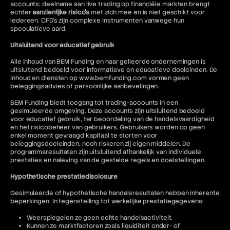
accounts; deelname aan live trading op financiële markten brengt
echter
aanzienlijke risico's
met zich mee en is niet geschikt voor
iedereen. CFD's zijn complexe instrumenten vanwege hun
speculatieve aard.
Uitsluitend voor educatief gebruik
Alle inhoud van BEM Funding en haar gelieerde ondernemingen is
uitsluitend bedoeld voor informatieve en educatieve doeleinden. De
inhoud en diensten op www.bemfunding.com vormen geen
beleggingsadvies of persoonlijke aanbevelingen.
BEM Funding biedt toegang tot trading-accounts in een
gesimuleerde omgeving. Deze accounts zijn uitsluitend bedoeld
voor educatief gebruik, ter beoordeling van de handelsvaardigheid
en het risicobeheer van gebruikers. Gebruikers worden op geen
enkel moment gevraagd kapitaal te storten voor
beleggingsdoeleinden, noch riskeren zij eigen middelen. De
programmaresultaten zijn uitsluitend afhankelijk van individuele
prestaties en naleving van de gestelde regels en doelstellingen.
Hypothetische prestatiedisclosure
Gesimuleerde of hypothetische handelsresultaten hebben inherente
beperkingen. In tegenstelling tot werkelijke prestatiegegevens:
Weerspiegelen ze geen echte handelsactiviteit.
Kunnen ze marktfactoren zoals liquiditeit onder- of