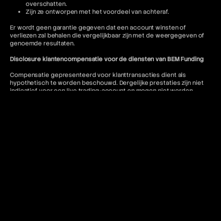
overschatten.
Zijn ze ontworpen met het voordeel van achteraf.
Er wordt geen garantie gegeven dat een account winsten of
verliezen zal behalen die vergelijkbaar zijn met de weergegeven of
genoemde resultaten.
Disclosure klantencompensatie voor de diensten van BEM Funding
Compensatie gepresenteerd voor klanttransacties dient als
hypothetisch te worden beschouwd. Dergelijke prestaties zijn niet
indicatief voor een live trading-account en mogen niet worden
verwacht als reproductie daarvan. BEM-accounts
vertegenwoordigen gesimuleerde handelsomgevingen.
Getuigenissen en uitbetalingsinformatie zijn mogelijk niet
representatief voor de ervaringen van andere klanten en mogen niet
worden beschouwd als garanties voor toekomstige prestaties of
succes.
Jurisdictionele beperkingen
BEM Funding exploiteert de volgende handelsplatformen: cTrader en
DXtrade. Toegang tot het MT5-platform is beperkt voor Amerikaanse
staatsburgers en iedereen voor wie dergelijk gebruik in strijd is met
de lokale regelgeving.
BEM Funding biedt geen diensten aan inwoners van de volgende
rechtsgebieden: Afghanistan, Kiribati, Seychellen, Antigua en