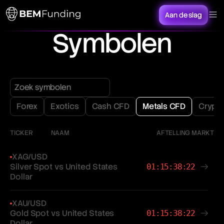
Aan de slag
Symbolen
Forex
Exotics
Cash CFD
Metals CFD
Crypt
TICKER
NAAM
AFTELLING MARKT
XAG/USD
Silver Spot vs United States
01:15:38:22
Dollar
XAU/USD
Gold Spot vs United States
01:15:38:22
Dollar