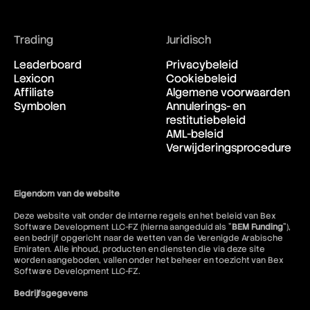
Trading
Juridisch
Leaderboard
Privacybeleid
Lexicon
Cookiebeleid
Affiliate
Algemene voorwaarden
Symbolen
Annulerings- en
restitutiebeleid
AML-beleid
Verwijderingsprocedure
Eigendom van de website
Deze website valt onder de interne regels en het beleid van Bex
Software Development LLC-FZ (hierna aangeduid als "
BEM Funding
"),
een bedrijf opgericht naar de wetten van de Verenigde Arabische
Emiraten. Alle inhoud, producten en diensten die via deze site
worden aangeboden, vallen onder het beheer en toezicht van Bex
Software Development LLC-FZ.
Bedrijfsgegevens