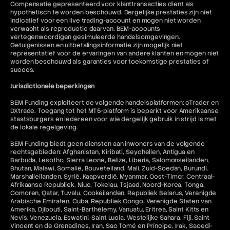
Compensatie gepresenteerd voor klanttransacties dient als
hypothetisch te worden beschouwd. Dergelijke prestaties zijn niet
indicatief voor een live trading-account en mogen niet worden
verwacht als reproductie daarvan. BEM-accounts
vertegenwoordigen gesimuleerde handelsomgevingen.
Getuigenissen en uitbetalingsinformatie zijn mogelijk niet
representatief voor de ervaringen van andere klanten en mogen niet
worden beschouwd als garanties voor toekomstige prestaties of
succes.
Jurisdictionele beperkingen
BEM Funding exploiteert de volgende handelsplatformen: cTrader en
DXtrade. Toegang tot het MT5-platform is beperkt voor Amerikaanse
staatsburgers en iedereen voor wie dergelijk gebruik in strijd is met
de lokale regelgeving.
BEM Funding biedt geen diensten aan inwoners van de volgende
rechtsgebieden: Afghanistan, Kiribati, Seychellen, Antigua en
Barbuda, Lesotho, Sierra Leone, Belize, Liberia, Salomonseilanden,
Bhutan, Malawi, Somalië, Bouveteiland, Mali, Zuid-Soedan, Burundi,
Marshalleilanden, Syrië, Kaapverdië, Myanmar, Oost-Timor, Centraal-
Afrikaanse Republiek, Niue, Tokelau, Tsjaad, Noord-Korea, Tonga,
Comoren, Qatar, Tuvalu, Cookeilanden, Republiek Belarus, Verenigde
Arabische Emiraten, Cuba, Republiek Congo, Verenigde Staten van
Amerika, Djibouti, Saint-Barthélemy, Vanuatu, Eritrea, Saint Kitts en
Nevis, Venezuela, Eswatini, Saint Lucia, Westelijke Sahara, Fiji, Saint
Vincent en de Grenadines, Iran, Sao Tomé en Príncipe, Irak, Saoedi-