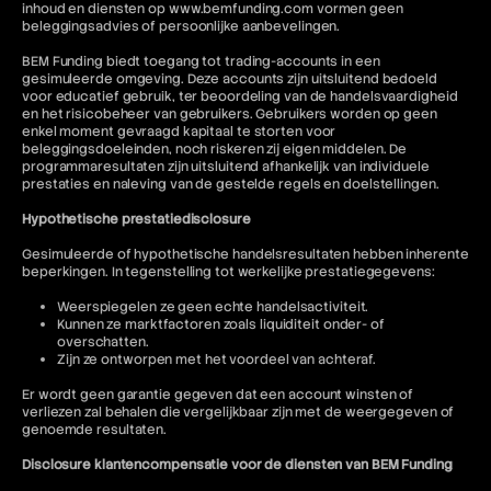
inhoud en diensten op www.bemfunding.com vormen geen
beleggingsadvies of persoonlijke aanbevelingen.
BEM Funding biedt toegang tot trading-accounts in een
gesimuleerde omgeving. Deze accounts zijn uitsluitend bedoeld
voor educatief gebruik, ter beoordeling van de handelsvaardigheid
en het risicobeheer van gebruikers. Gebruikers worden op geen
enkel moment gevraagd kapitaal te storten voor
beleggingsdoeleinden, noch riskeren zij eigen middelen. De
programmaresultaten zijn uitsluitend afhankelijk van individuele
prestaties en naleving van de gestelde regels en doelstellingen.
Hypothetische prestatiedisclosure
Gesimuleerde of hypothetische handelsresultaten hebben inherente
beperkingen. In tegenstelling tot werkelijke prestatiegegevens:
Weerspiegelen ze geen echte handelsactiviteit.
Kunnen ze marktfactoren zoals liquiditeit onder- of
overschatten.
Zijn ze ontworpen met het voordeel van achteraf.
Er wordt geen garantie gegeven dat een account winsten of
verliezen zal behalen die vergelijkbaar zijn met de weergegeven of
genoemde resultaten.
Disclosure klantencompensatie voor de diensten van BEM Funding