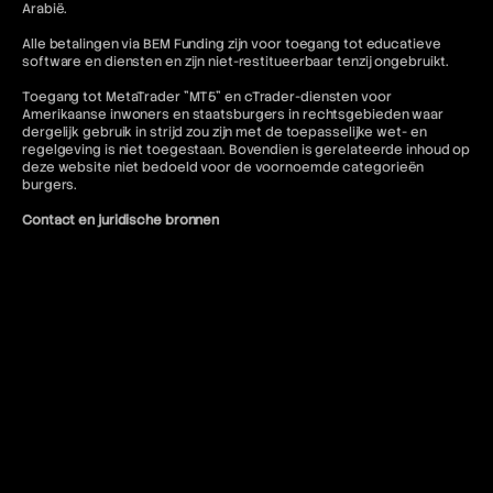
Arabië.
Alle betalingen via BEM Funding zijn voor toegang tot educatieve
software en diensten en zijn niet-restitueerbaar tenzij ongebruikt.
Toegang tot MetaTrader "MT5" en cTrader-diensten voor
Amerikaanse inwoners en staatsburgers in rechtsgebieden waar
dergelijk gebruik in strijd zou zijn met de toepasselijke wet- en
regelgeving is niet toegestaan. Bovendien is gerelateerde inhoud op
deze website niet bedoeld voor de voornoemde categorieën
burgers.
Contact en juridische bronnen
Voor meer informatie verwijzen wij u naar het volgende:
FAQ
Gebruiksvoorwaarden
Algemene voorwaarden
Verboden trading-praktijken
Privacybeleid
Annulerings- en restitutiebeleid
AML-beleid
Of neem contact op:
contact@bemfunding.com
*Ingangsdatum: 13/04/2026*