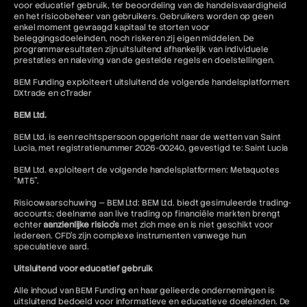
voor educatief gebruik, ter beoordeling van de handelsvaardigheid
en het risicobeheer van gebruikers. Gebruikers worden op geen
enkel moment gevraagd kapitaal te storten voor
beleggingsdoeleinden, noch riskeren zij eigen middelen. De
programmaresultaten zijn uitsluitend afhankelijk van individuele
prestaties en naleving van de gestelde regels en doelstellingen.
BEM Funding exploiteert uitsluitend de volgende handelsplatformen:
DXtrade en cTrader
BEM Ltd.
BEM Ltd. is een rechtspersoon opgericht naar de wetten van Saint
Lucia, met registratienummer 2026-00240, gevestigd te: Saint Lucia
BEM Ltd. exploiteert de volgende handelsplatformen: Metaquotes
"MT5".
Risicowaarschuwing — BEM Ltd: BEM Ltd. biedt gesimuleerde trading-
accounts; deelname aan live trading op financiële markten brengt
echter
aanzienlijke risico's
met zich mee en is niet geschikt voor
iedereen. CFD's zijn complexe instrumenten vanwege hun
speculatieve aard.
Uitsluitend voor educatief gebruik
Alle inhoud van BEM Funding en haar gelieerde ondernemingen is
uitsluitend bedoeld voor informatieve en educatieve doeleinden. De