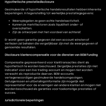
Hypothetische prestatiedisclosure
Gesimuleerde of hypothetische handelsresultaten hebben inherente
beperkingen. In tegenstelling tot werkelijke prestatiegegevens:
Weerspiegelen ze geen echte handelsactiviteit.
Kunnen ze marktfactoren zoals liquiditeit onder- of
overschatten.
Zijn ze ontworpen met het voordeel van achteraf.
Er wordt geen garantie gegeven dat een account winsten of
verliezen zal behalen die vergelijkbaar zijn met de weergegeven of
genoemde resultaten.
Disclosure klantencompensatie voor de diensten van BEM Funding
Compensatie gepresenteerd voor klanttransacties dient als
hypothetisch te worden beschouwd. Dergelijke prestaties zijn niet
indicatief voor een live trading-account en mogen niet worden
verwacht als reproductie daarvan. BEM-accounts
vertegenwoordigen gesimuleerde handelsomgevingen.
Getuigenissen en uitbetalingsinformatie zijn mogelijk niet
representatief voor de ervaringen van andere klanten en mogen niet
worden beschouwd als garanties voor toekomstige prestaties of
succes.
Jurisdictionele beperkingen