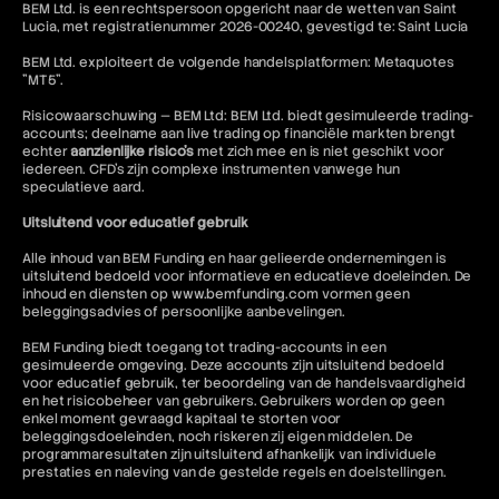
BEM Ltd. is een rechtspersoon opgericht naar de wetten van Saint
Lucia, met registratienummer 2026-00240, gevestigd te: Saint Lucia
BEM Ltd. exploiteert de volgende handelsplatformen: Metaquotes
"MT5".
Risicowaarschuwing — BEM Ltd: BEM Ltd. biedt gesimuleerde trading-
accounts; deelname aan live trading op financiële markten brengt
echter
aanzienlijke risico's
met zich mee en is niet geschikt voor
iedereen. CFD's zijn complexe instrumenten vanwege hun
speculatieve aard.
Uitsluitend voor educatief gebruik
Alle inhoud van BEM Funding en haar gelieerde ondernemingen is
uitsluitend bedoeld voor informatieve en educatieve doeleinden. De
inhoud en diensten op www.bemfunding.com vormen geen
beleggingsadvies of persoonlijke aanbevelingen.
BEM Funding biedt toegang tot trading-accounts in een
gesimuleerde omgeving. Deze accounts zijn uitsluitend bedoeld
voor educatief gebruik, ter beoordeling van de handelsvaardigheid
en het risicobeheer van gebruikers. Gebruikers worden op geen
enkel moment gevraagd kapitaal te storten voor
beleggingsdoeleinden, noch riskeren zij eigen middelen. De
programmaresultaten zijn uitsluitend afhankelijk van individuele
prestaties en naleving van de gestelde regels en doelstellingen.