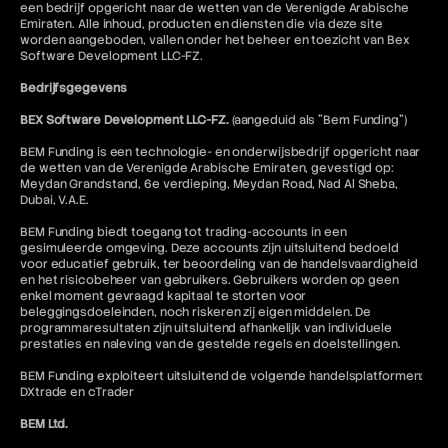
een bedrijf opgericht naar de wetten van de Verenigde Arabische
Emiraten. Alle inhoud, producten en diensten die via deze site
worden aangeboden, vallen onder het beheer en toezicht van Bex
Software Development LLC-FZ.
Bedrijfsgegevens
BEX Software Development LLC-FZ.
(aangeduid als "Bem Funding")
BEM Funding is een technologie- en onderwijsbedrijf opgericht naar
de wetten van de Verenigde Arabische Emiraten, gevestigd op:
Meydan Grandstand, 6e verdieping, Meydan Road, Nad Al Sheba,
Dubai, V.A.E.
BEM Funding biedt toegang tot trading-accounts in een
gesimuleerde omgeving. Deze accounts zijn uitsluitend bedoeld
voor educatief gebruik, ter beoordeling van de handelsvaardigheid
en het risicobeheer van gebruikers. Gebruikers worden op geen
enkel moment gevraagd kapitaal te storten voor
beleggingsdoeleinden, noch riskeren zij eigen middelen. De
programmaresultaten zijn uitsluitend afhankelijk van individuele
prestaties en naleving van de gestelde regels en doelstellingen.
BEM Funding exploiteert uitsluitend de volgende handelsplatformen:
DXtrade en cTrader
BEM Ltd.