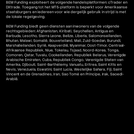
BEM Funding exploiteert de volgende handelsplatformen: cTrader en
DXtrade. Toegang tot het MT5-platform is beperkt voor Amerikaanse
staatsburgers en iedereen voor wie dergelijk gebruik in strijd is met
de lokale regelgeving.
BEM Funding biedt geen diensten aan inwoners van de volgende
rechtsgebieden: Afghanistan, Kiribati, Seychellen, Antigua en
Barbuda, Lesotho, Sierra Leone, Belize, Liberia, Salomonseilanden,
Bhutan, Malawi, Somalië, Bouveteiland, Mali, Zuid-Soedan, Burundi,
Marshalleilanden, Syrië, Kaapverdië, Myanmar, Oost-Timor, Centraal-
Afrikaanse Republiek, Niue, Tokelau, Tsjaad, Noord-Korea, Tonga,
Comoren, Qatar, Tuvalu, Cookeilanden, Republiek Belarus, Verenigde
Arabische Emiraten, Cuba, Republiek Congo, Verenigde Staten van
Amerika, Djibouti, Saint-Barthélemy, Vanuatu, Eritrea, Saint Kitts en
Nevis, Venezuela, Eswatini, Saint Lucia, Westelijke Sahara, Fiji, Saint
Vincent en de Grenadines, Iran, Sao Tomé en Príncipe, Irak, Saoedi-
Arabië.
Alle betalingen via BEM Funding zijn voor toegang tot educatieve
software en diensten en zijn niet-restitueerbaar tenzij ongebruikt.
Toegang tot MetaTrader "MT5" en cTrader-diensten voor
Amerikaanse inwoners en staatsburgers in rechtsgebieden waar
dergelijk gebruik in strijd zou zijn met de toepasselijke wet- en
regelgeving is niet toegestaan. Bovendien is gerelateerde inhoud op
deze website niet bedoeld voor de voornoemde categorieën
burgers.