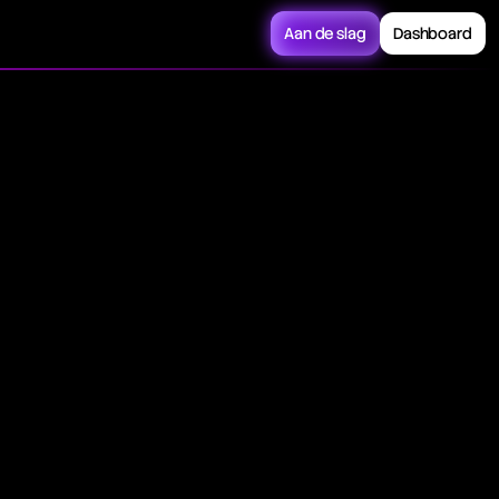
Aan de slag
Dashboard
the core of
mportant for short-
ing decisions.
om studying past
ous charting methods
. Technical analysis,
o predict future