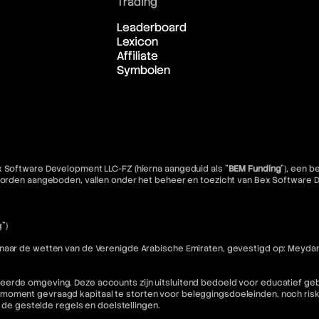
Trading
Leaderboard
Lexicon
Affiliate
Symbolen
x Software Development LLC-FZ (hierna aangeduid als "
BEM Funding
"), een 
e worden aangeboden, vallen onder het beheer en toezicht van Bex Software
")
 naar de wetten van de Verenigde Arabische Emiraten, gevestigd op: Meydan
eerde omgeving. Deze accounts zijn uitsluitend bedoeld voor educatief geb
moment gevraagd kapitaal te storten voor beleggingsdoeleinden, noch riske
n de gestelde regels en doelstellingen.