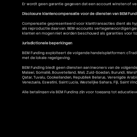
Er wordt geen garantie gegeven dat een account winsten of ver
Disclosure klantencompensatie voor de diensten van BEM Fund
Compensatie gepresenteerd voor klanttransacties dient als hyp
als reproductie daarvan. BEM-accounts vertegenwoordigen gesi
klanten en mogen niet worden beschouwd als garanties voor t
Jurisdictionele beperkingen
BEM Funding exploiteert de volgende handelsplatformen: cTrader
met de lokale regelgeving.
BEM Funding biedt geen diensten aan inwoners van de volgende r
Malawi, Somalië, Bouveteiland, Mali, Zuid-Soedan, Burundi, Mars
Qatar, Tuvalu, Cookeilanden, Republiek Belarus, Verenigde Arabis
Venezuela, Eswatini, Saint Lucia, Westelijke Sahara, Fiji, Saint V
Alle betalingen via BEM Funding zijn voor toegang tot educatieve
Toegang tot MetaTrader "MT5" en cTrader-diensten voor Amerikaa
niet toegestaan. Bovendien is gerelateerde inhoud op deze w
Contact en juridische bronnen
Voor meer informatie verwijzen wij u naar het volgende:
FAQ