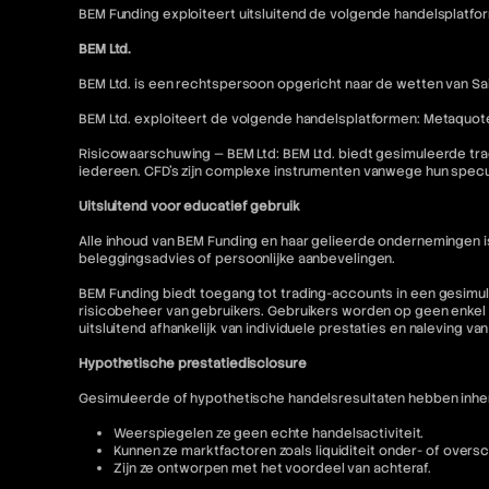
BEM Funding exploiteert uitsluitend de volgende handelsplatfo
BEM Ltd.
BEM Ltd. is een rechtspersoon opgericht naar de wetten van Sai
BEM Ltd. exploiteert de volgende handelsplatformen: Metaquot
Risicowaarschuwing — BEM Ltd: BEM Ltd. biedt gesimuleerde tra
iedereen. CFD's zijn complexe instrumenten vanwege hun specu
Uitsluitend voor educatief gebruik
Alle inhoud van BEM Funding en haar gelieerde ondernemingen 
beleggingsadvies of persoonlijke aanbevelingen.
BEM Funding biedt toegang tot trading-accounts in een gesimul
risicobeheer van gebruikers. Gebruikers worden op geen enkel 
uitsluitend afhankelijk van individuele prestaties en naleving va
Hypothetische prestatiedisclosure
Gesimuleerde of hypothetische handelsresultaten hebben inhere
Weerspiegelen ze geen echte handelsactiviteit.
Kunnen ze marktfactoren zoals liquiditeit onder- of oversc
Zijn ze ontworpen met het voordeel van achteraf.