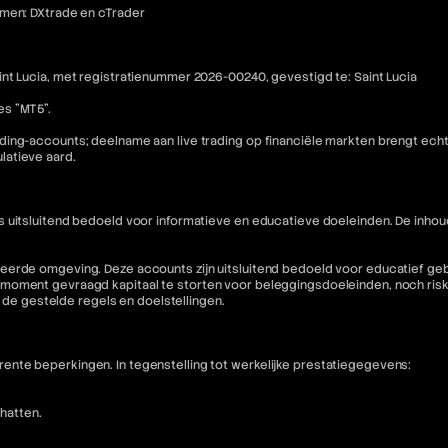
rmen: DXtrade en cTrader
nt Lucia, met registratienummer 2026-00240, gevestigd te: Saint Lucia
es "MT5".
ding-accounts; deelname aan live trading op financiële markten brengt ech
latieve aard.
is uitsluitend bedoeld voor informatieve en educatieve doeleinden. De i
eerde omgeving. Deze accounts zijn uitsluitend bedoeld voor educatief geb
moment gevraagd kapitaal te storten voor beleggingsdoeleinden, noch riske
n de gestelde regels en doelstellingen.
nte beperkingen. In tegenstelling tot werkelijke prestatiegegevens:
hatten.