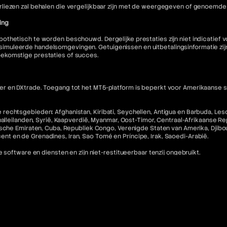
liezen zal behalen die vergelijkbaar zijn met de weergegeven of genoemde 
ing
othetisch te worden beschouwd. Dergelijke prestaties zijn niet indicatief
muleerde handelsomgevingen. Getuigenissen en uitbetalingsinformatie zijn 
oekomstige prestaties of succes.
 en DXtrade. Toegang tot het MT5-platform is beperkt voor Amerikaanse staa
echtsgebieden: Afghanistan, Kiribati, Seychellen, Antigua en Barbuda, Lesot
halleilanden, Syrië, Kaapverdië, Myanmar, Oost-Timor, Centraal-Afrikaanse R
che Emiraten, Cuba, Republiek Congo, Verenigde Staten van Amerika, Djibouti,
incent en de Grenadines, Iran, Sao Tomé en Príncipe, Irak, Saoedi-Arabië.
 software en diensten en zijn niet-restitueerbaar tenzij ongebruikt.
nse inwoners en staatsburgers in rechtsgebieden waar dergelijk gebruik in 
ebsite niet bedoeld voor de voornoemde categorieën burgers.