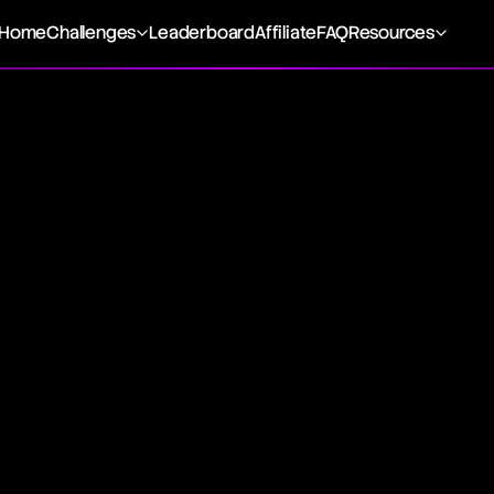
Home
Challenges
Leaderboard
Affiliate
FAQ
Resources
ion
s the movements of a security's price over time, serving as 
r stocks, commodities, and other assets. It is particularly i
ly on the analysis of price movement patterns to make trad
including tools and chart patterns, is essentially derived fr
forecast future price behaviors.
nts the temporal changes in the prices of securities. Vari
y of trends within different time frames, facilitating analysis
 indicators like moving averages, is based on price action t