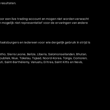
resultaten.
 voor een live trading-account en mogen niet worden verwacht
mogelijk niet representatief voor de ervaringen van andere
tsburgers en iedereen voor wie dergelijk gebruik in strijd is
ho, Sierra Leone, Belize, Liberia, Salomonseilanden, Bhutan,
epubliek, Niue, Tokelau, Tsjaad, Noord-Korea, Tonga, Comoren,
 Saint-Barthélemy, Vanuatu, Eritrea, Saint Kitts en Nevis,
strijd zou zijn met de toepasselijke wet- en regelgeving is