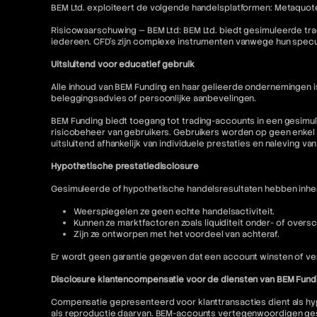
BEM Ltd. exploiteert de volgende handelsplatformen: Metaquot
Risicowaarschuwing — BEM Ltd: BEM Ltd. biedt gesimuleerde tra
iedereen. CFD's zijn complexe instrumenten vanwege hun specu
Uitsluitend voor educatief gebruik
Alle inhoud van BEM Funding en haar gelieerde ondernemingen 
beleggingsadvies of persoonlijke aanbevelingen.
BEM Funding biedt toegang tot trading-accounts in een gesimul
risicobeheer van gebruikers. Gebruikers worden op geen enkel 
uitsluitend afhankelijk van individuele prestaties en naleving va
Hypothetische prestatiedisclosure
Gesimuleerde of hypothetische handelsresultaten hebben inhere
Weerspiegelen ze geen echte handelsactiviteit.
Kunnen ze marktfactoren zoals liquiditeit onder- of oversc
Zijn ze ontworpen met het voordeel van achteraf.
Er wordt geen garantie gegeven dat een account winsten of ver
Disclosure klantencompensatie voor de diensten van BEM Fund
Compensatie gepresenteerd voor klanttransacties dient als hyp
als reproductie daarvan. BEM-accounts vertegenwoordigen gesi