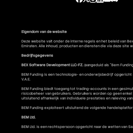
Eigendom van de website
Deze website valt onder de interne regels en het beleid van Be
Emiraten. Alle inhoud, producten en diensten die via deze sit
Bedrijfsgegevens
BEX Software Development LLC-FZ.
(aangeduid als "Bem Funding
BEM Funding is een technologie- en onderwijsbedrijf opgericht
V.A.E.
BEM Funding biedt toegang tot trading-accounts in een gesimul
risicobeheer van gebruikers. Gebruikers worden op geen enkel 
uitsluitend afhankelijk van individuele prestaties en naleving va
BEM Funding exploiteert uitsluitend de volgende handelsplatfo
BEM Ltd.
BEM Ltd. is een rechtspersoon opgericht naar de wetten van Sai