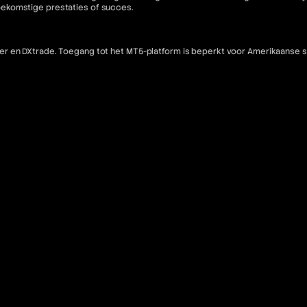
oekomstige prestaties of succes.
 en DXtrade. Toegang tot het MT5-platform is beperkt voor Amerikaanse staa
echtsgebieden: Afghanistan, Kiribati, Seychellen, Antigua en Barbuda, Lesot
halleilanden, Syrië, Kaapverdië, Myanmar, Oost-Timor, Centraal-Afrikaanse R
che Emiraten, Cuba, Republiek Congo, Verenigde Staten van Amerika, Djibouti,
incent en de Grenadines, Iran, Sao Tomé en Príncipe, Irak, Saoedi-Arabië.
 software en diensten en zijn niet-restitueerbaar tenzij ongebruikt.
nse inwoners en staatsburgers in rechtsgebieden waar dergelijk gebruik in 
ebsite niet bedoeld voor de voornoemde categorieën burgers.