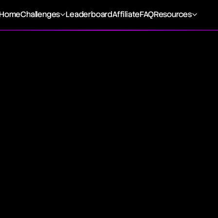
Home
Challenges
Leaderboard
Affiliate
FAQ
Resources
tor
a crucial financial ratio used by traders to gauge the efficien
tegies. By comparing the total profits from winning trades ag
ades, this metric offers valuable insights into a strategy's fi
ectiveness.
ofit Factor
calculated by dividing the total profits by total losses. A val
ts surpass losses, serving as a benchmark for evaluating t
or instance, a profit factor of 2 implies that for every dollar
 strategy's profitability.