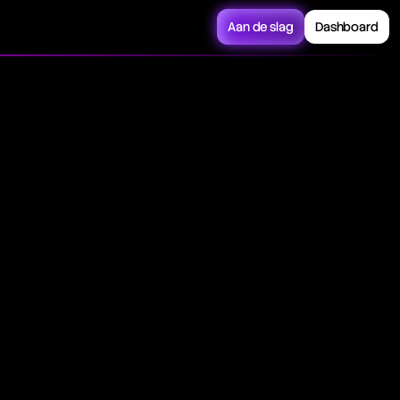
Aan de slag
Dashboard
cy and profitability
ainst the total
nancial viability and
ue above 1 indicates a
he overall success of
 lost, two dollars are