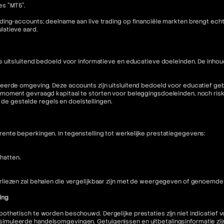
es "MT5".
ding-accounts; deelname aan live trading op financiële markten brengt ech
latieve aard.
is uitsluitend bedoeld voor informatieve en educatieve doeleinden. De i
eerde omgeving. Deze accounts zijn uitsluitend bedoeld voor educatief geb
moment gevraagd kapitaal te storten voor beleggingsdoeleinden, noch riske
n de gestelde regels en doelstellingen.
nte beperkingen. In tegenstelling tot werkelijke prestatiegegevens:
hatten.
liezen zal behalen die vergelijkbaar zijn met de weergegeven of genoemde 
ing
othetisch te worden beschouwd. Dergelijke prestaties zijn niet indicatief
muleerde handelsomgevingen. Getuigenissen en uitbetalingsinformatie zijn 