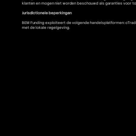
klanten en mogen niet worden beschouwd als garanties voor t
Jurisdictionele beperkingen
BEM Funding exploiteert de volgende handelsplatformen: cTrader
met de lokale regelgeving.
BEM Funding biedt geen diensten aan inwoners van de volgende r
Malawi, Somalië, Bouveteiland, Mali, Zuid-Soedan, Burundi, Mars
Qatar, Tuvalu, Cookeilanden, Republiek Belarus, Verenigde Arabis
Venezuela, Eswatini, Saint Lucia, Westelijke Sahara, Fiji, Saint V
Alle betalingen via BEM Funding zijn voor toegang tot educatieve
Toegang tot MetaTrader "MT5" en cTrader-diensten voor Amerikaa
niet toegestaan. Bovendien is gerelateerde inhoud op deze w
Contact en juridische bronnen
Voor meer informatie verwijzen wij u naar het volgende:
FAQ
Gebruiksvoorwaarden
Algemene voorwaarden
Verboden trading-praktijken
Privacybeleid
Annulerings- en restitutiebeleid
AML-beleid