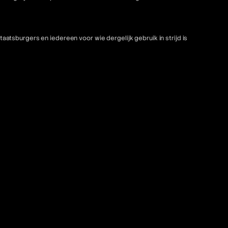
tsburgers en iedereen voor wie dergelijk gebruik in strijd is
ho, Sierra Leone, Belize, Liberia, Salomonseilanden, Bhutan,
epubliek, Niue, Tokelau, Tsjaad, Noord-Korea, Tonga, Comoren,
 Saint-Barthélemy, Vanuatu, Eritrea, Saint Kitts en Nevis,
strijd zou zijn met de toepasselijke wet- en regelgeving is