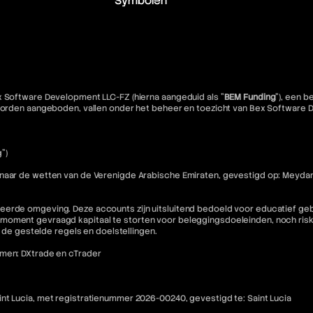
Symbolen
x Software Development LLC-FZ (hierna aangeduid als "
BEM Funding
"), een 
e worden aangeboden, vallen onder het beheer en toezicht van Bex Software
")
 naar de wetten van de Verenigde Arabische Emiraten, gevestigd op: Meydan
eerde omgeving. Deze accounts zijn uitsluitend bedoeld voor educatief geb
moment gevraagd kapitaal te storten voor beleggingsdoeleinden, noch riske
n de gestelde regels en doelstellingen.
rmen: DXtrade en cTrader
nt Lucia, met registratienummer 2026-00240, gevestigd te: Saint Lucia