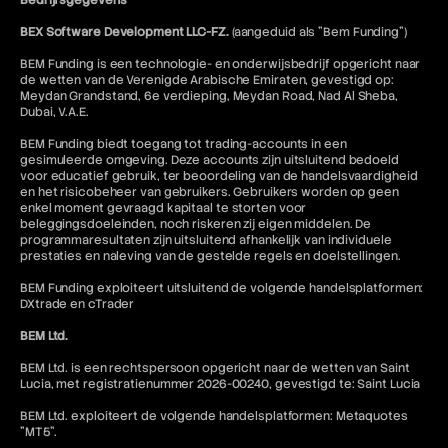
Bedrijfsgegevens
BEX Software Development LLC-FZ.
(aangeduid als "Bem Funding")
BEM Funding is een technologie- en onderwijsbedrijf opgericht naar
de wetten van de Verenigde Arabische Emiraten, gevestigd op:
Meydan Grandstand, 6e verdieping, Meydan Road, Nad Al Sheba,
Dubai, V.A.E.
BEM Funding biedt toegang tot trading-accounts in een
gesimuleerde omgeving. Deze accounts zijn uitsluitend bedoeld
voor educatief gebruik, ter beoordeling van de handelsvaardigheid
en het risicobeheer van gebruikers. Gebruikers worden op geen
enkel moment gevraagd kapitaal te storten voor
beleggingsdoeleinden, noch riskeren zij eigen middelen. De
programmaresultaten zijn uitsluitend afhankelijk van individuele
prestaties en naleving van de gestelde regels en doelstellingen.
BEM Funding exploiteert uitsluitend de volgende handelsplatformen:
DXtrade en cTrader
BEM Ltd.
BEM Ltd. is een rechtspersoon opgericht naar de wetten van Saint
Lucia, met registratienummer 2026-00240, gevestigd te: Saint Lucia
BEM Ltd. exploiteert de volgende handelsplatformen: Metaquotes
"MT5".