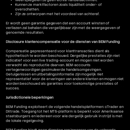
Weerspiegelen ze geen echte handelsactiviteit.
Kunnen ze marktfactoren zoals liquiditeit onder- of
overschatten.
Zijn ze ontworpen met het voordeel van achteraf.
Er wordt geen garantie gegeven dat een account winsten of
verliezen zal behalen die vergelijkbaar zijn met de weergegeven of
genoemde resultaten.
Disclosure klantencompensatie voor de diensten van BEM Funding
Compensatie gepresenteerd voor klanttransacties dient als
hypothetisch te worden beschouwd. Dergelijke prestaties zijn niet
indicatief voor een live trading-account en mogen niet worden
verwacht als reproductie daarvan. BEM-accounts
vertegenwoordigen gesimuleerde handelsomgevingen.
Getuigenissen en uitbetalingsinformatie zijn mogelijk niet
representatief voor de ervaringen van andere klanten en mogen niet
worden beschouwd als garanties voor toekomstige prestaties of
succes.
Jurisdictionele beperkingen
BEM Funding exploiteert de volgende handelsplatformen: cTrader en
DXtrade. Toegang tot het MT5-platform is beperkt voor Amerikaanse
staatsburgers en iedereen voor wie dergelijk gebruik in strijd is met
de lokale regelgeving.