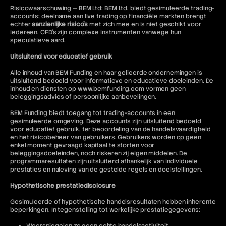
Risicowaarschuwing — BEM Ltd: BEM Ltd. biedt gesimuleerde trading-
accounts; deelname aan live trading op financiële markten brengt
echter
aanzienlijke risico's
met zich mee en is niet geschikt voor
iedereen. CFD's zijn complexe instrumenten vanwege hun
speculatieve aard.
Uitsluitend voor educatief gebruik
Alle inhoud van BEM Funding en haar gelieerde ondernemingen is
uitsluitend bedoeld voor informatieve en educatieve doeleinden. De
inhoud en diensten op www.bemfunding.com vormen geen
beleggingsadvies of persoonlijke aanbevelingen.
BEM Funding biedt toegang tot trading-accounts in een
gesimuleerde omgeving. Deze accounts zijn uitsluitend bedoeld
voor educatief gebruik, ter beoordeling van de handelsvaardigheid
en het risicobeheer van gebruikers. Gebruikers worden op geen
enkel moment gevraagd kapitaal te storten voor
beleggingsdoeleinden, noch riskeren zij eigen middelen. De
programmaresultaten zijn uitsluitend afhankelijk van individuele
prestaties en naleving van de gestelde regels en doelstellingen.
Hypothetische prestatiedisclosure
Gesimuleerde of hypothetische handelsresultaten hebben inherente
beperkingen. In tegenstelling tot werkelijke prestatiegegevens: