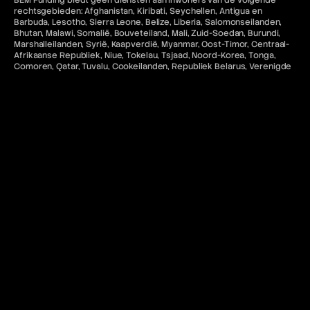
BEM Funding biedt geen diensten aan inwoners van de volgende
rechtsgebieden: Afghanistan, Kiribati, Seychellen, Antigua en
Barbuda, Lesotho, Sierra Leone, Belize, Liberia, Salomonseilanden,
Bhutan, Malawi, Somalië, Bouveteiland, Mali, Zuid-Soedan, Burundi,
Marshalleilanden, Syrië, Kaapverdië, Myanmar, Oost-Timor, Centraal-
Afrikaanse Republiek, Niue, Tokelau, Tsjaad, Noord-Korea, Tonga,
Comoren, Qatar, Tuvalu, Cookeilanden, Republiek Belarus, Verenigde
Arabische Emiraten, Cuba, Republiek Congo, Verenigde Staten van
Amerika, Djibouti, Saint-Barthélemy, Vanuatu, Eritrea, Saint Kitts en
Nevis, Venezuela, Eswatini, Saint Lucia, Westelijke Sahara, Fiji, Saint
Vincent en de Grenadines, Iran, Sao Tomé en Príncipe, Irak, Saoedi-
Arabië.
Alle betalingen via BEM Funding zijn voor toegang tot educatieve
software en diensten en zijn niet-restitueerbaar tenzij ongebruikt.
Toegang tot MetaTrader "MT5" en cTrader-diensten voor
Amerikaanse inwoners en staatsburgers in rechtsgebieden waar
dergelijk gebruik in strijd zou zijn met de toepasselijke wet- en
regelgeving is niet toegestaan. Bovendien is gerelateerde inhoud op
deze website niet bedoeld voor de voornoemde categorieën
burgers.
Contact en juridische bronnen
Voor meer informatie verwijzen wij u naar het volgende:
FAQ