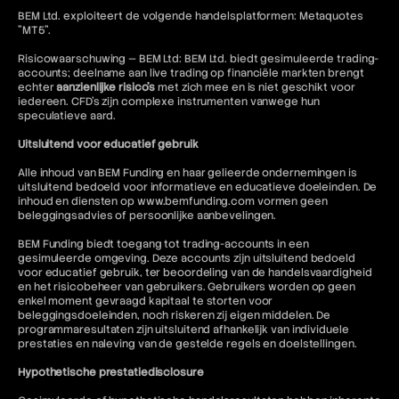
BEM Ltd. exploiteert de volgende handelsplatformen: Metaquotes
"MT5".
Risicowaarschuwing — BEM Ltd: BEM Ltd. biedt gesimuleerde trading-
accounts; deelname aan live trading op financiële markten brengt
echter
aanzienlijke risico's
met zich mee en is niet geschikt voor
iedereen. CFD's zijn complexe instrumenten vanwege hun
speculatieve aard.
Uitsluitend voor educatief gebruik
Alle inhoud van BEM Funding en haar gelieerde ondernemingen is
uitsluitend bedoeld voor informatieve en educatieve doeleinden. De
inhoud en diensten op www.bemfunding.com vormen geen
beleggingsadvies of persoonlijke aanbevelingen.
BEM Funding biedt toegang tot trading-accounts in een
gesimuleerde omgeving. Deze accounts zijn uitsluitend bedoeld
voor educatief gebruik, ter beoordeling van de handelsvaardigheid
en het risicobeheer van gebruikers. Gebruikers worden op geen
enkel moment gevraagd kapitaal te storten voor
beleggingsdoeleinden, noch riskeren zij eigen middelen. De
programmaresultaten zijn uitsluitend afhankelijk van individuele
prestaties en naleving van de gestelde regels en doelstellingen.
Hypothetische prestatiedisclosure