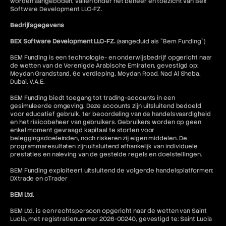
worden aangeboden, vallen onder het beheer en toezicht van Bex
Software Development LLC-FZ.
Bedrijfsgegevens
BEX Software Development LLC-FZ.
(aangeduid als "Bem Funding")
BEM Funding is een technologie- en onderwijsbedrijf opgericht naar
de wetten van de Verenigde Arabische Emiraten, gevestigd op:
Meydan Grandstand, 6e verdieping, Meydan Road, Nad Al Sheba,
Dubai, V.A.E.
BEM Funding biedt toegang tot trading-accounts in een
gesimuleerde omgeving. Deze accounts zijn uitsluitend bedoeld
voor educatief gebruik, ter beoordeling van de handelsvaardigheid
en het risicobeheer van gebruikers. Gebruikers worden op geen
enkel moment gevraagd kapitaal te storten voor
beleggingsdoeleinden, noch riskeren zij eigen middelen. De
programmaresultaten zijn uitsluitend afhankelijk van individuele
prestaties en naleving van de gestelde regels en doelstellingen.
BEM Funding exploiteert uitsluitend de volgende handelsplatformen:
DXtrade en cTrader
BEM Ltd.
BEM Ltd. is een rechtspersoon opgericht naar de wetten van Saint
Lucia, met registratienummer 2026-00240, gevestigd te: Saint Lucia