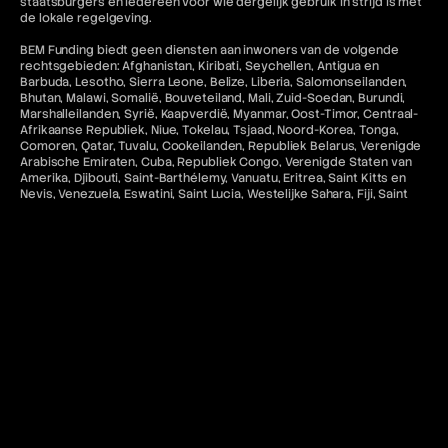
staatsburgers en iedereen voor wie dergelijk gebruik in strijd is met
de lokale regelgeving.
BEM Funding biedt geen diensten aan inwoners van de volgende
rechtsgebieden: Afghanistan, Kiribati, Seychellen, Antigua en
Barbuda, Lesotho, Sierra Leone, Belize, Liberia, Salomonseilanden,
Bhutan, Malawi, Somalië, Bouveteiland, Mali, Zuid-Soedan, Burundi,
Marshalleilanden, Syrië, Kaapverdië, Myanmar, Oost-Timor, Centraal-
Afrikaanse Republiek, Niue, Tokelau, Tsjaad, Noord-Korea, Tonga,
Comoren, Qatar, Tuvalu, Cookeilanden, Republiek Belarus, Verenigde
Arabische Emiraten, Cuba, Republiek Congo, Verenigde Staten van
Amerika, Djibouti, Saint-Barthélemy, Vanuatu, Eritrea, Saint Kitts en
Nevis, Venezuela, Eswatini, Saint Lucia, Westelijke Sahara, Fiji, Saint
Vincent en de Grenadines, Iran, Sao Tomé en Príncipe, Irak, Saoedi-
Arabië.
Alle betalingen via BEM Funding zijn voor toegang tot educatieve
software en diensten en zijn niet-restitueerbaar tenzij ongebruikt.
Toegang tot MetaTrader "MT5" en cTrader-diensten voor
Amerikaanse inwoners en staatsburgers in rechtsgebieden waar
dergelijk gebruik in strijd zou zijn met de toepasselijke wet- en
regelgeving is niet toegestaan. Bovendien is gerelateerde inhoud op
deze website niet bedoeld voor de voornoemde categorieën
burgers.
Contact en juridische bronnen