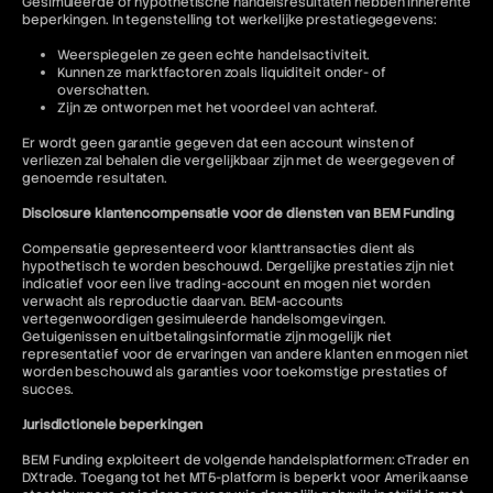
Gesimuleerde of hypothetische handelsresultaten hebben inherente
beperkingen. In tegenstelling tot werkelijke prestatiegegevens:
Weerspiegelen ze geen echte handelsactiviteit.
Kunnen ze marktfactoren zoals liquiditeit onder- of
overschatten.
Zijn ze ontworpen met het voordeel van achteraf.
Er wordt geen garantie gegeven dat een account winsten of
verliezen zal behalen die vergelijkbaar zijn met de weergegeven of
genoemde resultaten.
Disclosure klantencompensatie voor de diensten van BEM Funding
Compensatie gepresenteerd voor klanttransacties dient als
hypothetisch te worden beschouwd. Dergelijke prestaties zijn niet
indicatief voor een live trading-account en mogen niet worden
verwacht als reproductie daarvan. BEM-accounts
vertegenwoordigen gesimuleerde handelsomgevingen.
Getuigenissen en uitbetalingsinformatie zijn mogelijk niet
representatief voor de ervaringen van andere klanten en mogen niet
worden beschouwd als garanties voor toekomstige prestaties of
succes.
Jurisdictionele beperkingen
BEM Funding exploiteert de volgende handelsplatformen: cTrader en
DXtrade. Toegang tot het MT5-platform is beperkt voor Amerikaanse