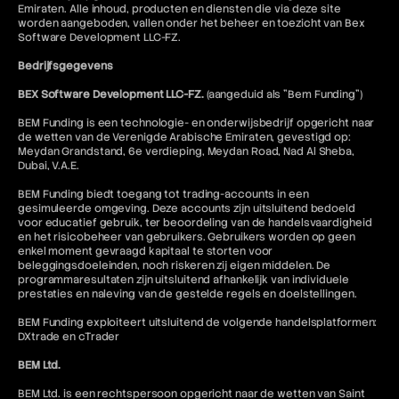
Emiraten. Alle inhoud, producten en diensten die via deze site
worden aangeboden, vallen onder het beheer en toezicht van Bex
Software Development LLC-FZ.
Bedrijfsgegevens
BEX Software Development LLC-FZ.
(aangeduid als "Bem Funding")
BEM Funding is een technologie- en onderwijsbedrijf opgericht naar
de wetten van de Verenigde Arabische Emiraten, gevestigd op:
Meydan Grandstand, 6e verdieping, Meydan Road, Nad Al Sheba,
Dubai, V.A.E.
BEM Funding biedt toegang tot trading-accounts in een
gesimuleerde omgeving. Deze accounts zijn uitsluitend bedoeld
voor educatief gebruik, ter beoordeling van de handelsvaardigheid
en het risicobeheer van gebruikers. Gebruikers worden op geen
enkel moment gevraagd kapitaal te storten voor
beleggingsdoeleinden, noch riskeren zij eigen middelen. De
programmaresultaten zijn uitsluitend afhankelijk van individuele
prestaties en naleving van de gestelde regels en doelstellingen.
BEM Funding exploiteert uitsluitend de volgende handelsplatformen:
DXtrade en cTrader
BEM Ltd.
BEM Ltd. is een rechtspersoon opgericht naar de wetten van Saint