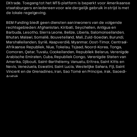
DXtrade. Toegang tot het MT5-platform is beperkt voor Amerikaanse
staatsburgers en iedereen voor wie dergelijk gebruik in strijd is met
de lokale regelgeving.
BEM Funding biedt geen diensten aan inwoners van de volgende
rechtsgebieden: Afghanistan, Kiribati, Seychellen, Antigua en
Barbuda, Lesotho, Sierra Leone, Belize, Liberia, Salomonseilanden,
Bhutan, Malawi, Somalië, Bouveteiland, Mali, Zuid-Soedan, Burundi,
Marshalleilanden, Syrië, Kaapverdië, Myanmar, Oost-Timor, Centraal-
Afrikaanse Republiek, Niue, Tokelau, Tsjaad, Noord-Korea, Tonga,
Comoren, Qatar, Tuvalu, Cookeilanden, Republiek Belarus, Verenigde
Arabische Emiraten, Cuba, Republiek Congo, Verenigde Staten van
Amerika, Djibouti, Saint-Barthélemy, Vanuatu, Eritrea, Saint Kitts en
Nevis, Venezuela, Eswatini, Saint Lucia, Westelijke Sahara, Fiji, Saint
Vincent en de Grenadines, Iran, Sao Tomé en Príncipe, Irak, Saoedi-
Arabië.
Alle betalingen via BEM Funding zijn voor toegang tot educatieve
software en diensten en zijn niet-restitueerbaar tenzij ongebruikt.
Toegang tot MetaTrader "MT5" en cTrader-diensten voor
Amerikaanse inwoners en staatsburgers in rechtsgebieden waar
dergelijk gebruik in strijd zou zijn met de toepasselijke wet- en
regelgeving is niet toegestaan. Bovendien is gerelateerde inhoud op
deze website niet bedoeld voor de voornoemde categorieën
burgers.
Contact en juridische bronnen