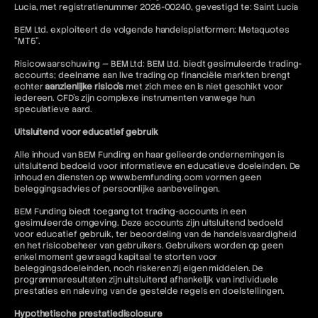
Lucia, met registratienummer 2026-00240, gevestigd te: Saint Lucia
BEM Ltd. exploiteert de volgende handelsplatformen: Metaquotes
"MT5".
Risicowaarschuwing — BEM Ltd: BEM Ltd. biedt gesimuleerde trading-
accounts; deelname aan live trading op financiële markten brengt
echter
aanzienlijke risico's
met zich mee en is niet geschikt voor
iedereen. CFD's zijn complexe instrumenten vanwege hun
speculatieve aard.
Uitsluitend voor educatief gebruik
Alle inhoud van BEM Funding en haar gelieerde ondernemingen is
uitsluitend bedoeld voor informatieve en educatieve doeleinden. De
inhoud en diensten op www.bemfunding.com vormen geen
beleggingsadvies of persoonlijke aanbevelingen.
BEM Funding biedt toegang tot trading-accounts in een
gesimuleerde omgeving. Deze accounts zijn uitsluitend bedoeld
voor educatief gebruik, ter beoordeling van de handelsvaardigheid
en het risicobeheer van gebruikers. Gebruikers worden op geen
enkel moment gevraagd kapitaal te storten voor
beleggingsdoeleinden, noch riskeren zij eigen middelen. De
programmaresultaten zijn uitsluitend afhankelijk van individuele
prestaties en naleving van de gestelde regels en doelstellingen.
Hypothetische prestatiedisclosure