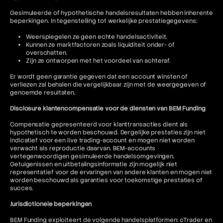
Gesimuleerde of hypothetische handelsresultaten hebben inherente
beperkingen. In tegenstelling tot werkelijke prestatiegegevens:
Weerspiegelen ze geen echte handelsactiviteit.
Kunnen ze marktfactoren zoals liquiditeit onder- of
overschatten.
Zijn ze ontworpen met het voordeel van achteraf.
Er wordt geen garantie gegeven dat een account winsten of
verliezen zal behalen die vergelijkbaar zijn met de weergegeven of
genoemde resultaten.
Disclosure klantencompensatie voor de diensten van BEM Funding
Compensatie gepresenteerd voor klanttransacties dient als
hypothetisch te worden beschouwd. Dergelijke prestaties zijn niet
indicatief voor een live trading-account en mogen niet worden
verwacht als reproductie daarvan. BEM-accounts
vertegenwoordigen gesimuleerde handelsomgevingen.
Getuigenissen en uitbetalingsinformatie zijn mogelijk niet
representatief voor de ervaringen van andere klanten en mogen niet
worden beschouwd als garanties voor toekomstige prestaties of
succes.
Jurisdictionele beperkingen
BEM Funding exploiteert de volgende handelsplatformen: cTrader en