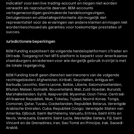
indicatief voor een live trading-account en mogen niet worden
verwacht als reproductie daarvan. BEM-accounts
vertegenwoordigen gesimuleerde handelsomgevingen.
Getuigenissen en uitbetalingsinformatie zijn mogelijk niet
representatief voor de ervaringen van andere klanten en mogen niet
worden beschouwd als garanties voor toekomstige prestaties of
succes.
Jurisdictionele beperkingen
BEM Funding exploiteert de volgende handelsplatformen: cTrader en
DXtrade. Toegang tot het MT5-platform is beperkt voor Amerikaanse
staatsburgers en iedereen voor wie dergelijk gebruik in strijd is met
de lokale regelgeving.
BEM Funding biedt geen diensten aan inwoners van de volgende
rechtsgebieden: Afghanistan, Kiribati, Seychellen, Antigua en
Barbuda, Lesotho, Sierra Leone, Belize, Liberia, Salomonseilanden,
Bhutan, Malawi, Somalië, Bouveteiland, Mali, Zuid-Soedan, Burundi,
Marshalleilanden, Syrië, Kaapverdië, Myanmar, Oost-Timor, Centraal-
Afrikaanse Republiek, Niue, Tokelau, Tsjaad, Noord-Korea, Tonga,
Comoren, Qatar, Tuvalu, Cookeilanden, Republiek Belarus, Verenigde
Arabische Emiraten, Cuba, Republiek Congo, Verenigde Staten van
Amerika, Djibouti, Saint-Barthélemy, Vanuatu, Eritrea, Saint Kitts en
Nevis, Venezuela, Eswatini, Saint Lucia, Westelijke Sahara, Fiji, Saint
Vincent en de Grenadines, Iran, Sao Tomé en Príncipe, Irak, Saoedi-
Arabië.