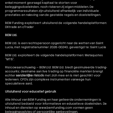
enkel moment gevraagd kapitaal te storten voor
beleggingsdoeleinden, noch riskeren zij eigen middelen. De
programmaresultaten zijn uitsluitend afhankelijk van individuele
prestaties en naleving van de gestelde regels en doelstellingen.
BEM Funding exploiteert uitsluitend de volgende handelsplatformen:
DXtrade en cTrader
BEM Ltd.
BEM Ltd. is een rechtspersoon opgericht naar de wetten van Saint
Lucia, met registratienummer 2026-00240, gevestigd te: Saint Lucia
BEM Ltd. exploiteert de volgende handelsplatformen: Metaquotes
"MT5".
Risicowaarschuwing — BEM Ltd: BEM Ltd. biedt gesimuleerde trading-
accounts; deelname aan live trading op financiële markten brengt
echter
aanzienlijke risico's
met zich mee en is niet geschikt voor
iedereen. CFD's zijn complexe instrumenten vanwege hun
speculatieve aard.
Uitsluitend voor educatief gebruik
Alle inhoud van BEM Funding en haar gelieerde ondernemingen is
uitsluitend bedoeld voor informatieve en educatieve doeleinden. De
inhoud en diensten op www.bemfunding.com vormen geen
beleggingsadvies of persoonlijke aanbevelingen.