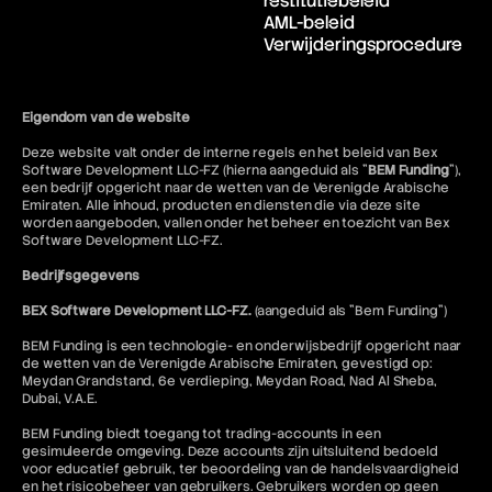
restitutiebeleid
AML-beleid
Verwijderingsprocedure
Eigendom van de website
Deze website valt onder de interne regels en het beleid van Bex
Software Development LLC-FZ (hierna aangeduid als "
BEM Funding
"),
een bedrijf opgericht naar de wetten van de Verenigde Arabische
Emiraten. Alle inhoud, producten en diensten die via deze site
worden aangeboden, vallen onder het beheer en toezicht van Bex
Software Development LLC-FZ.
Bedrijfsgegevens
BEX Software Development LLC-FZ.
(aangeduid als "Bem Funding")
BEM Funding is een technologie- en onderwijsbedrijf opgericht naar
de wetten van de Verenigde Arabische Emiraten, gevestigd op:
Meydan Grandstand, 6e verdieping, Meydan Road, Nad Al Sheba,
Dubai, V.A.E.
BEM Funding biedt toegang tot trading-accounts in een
gesimuleerde omgeving. Deze accounts zijn uitsluitend bedoeld
voor educatief gebruik, ter beoordeling van de handelsvaardigheid
en het risicobeheer van gebruikers. Gebruikers worden op geen