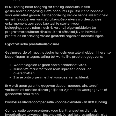
BEM Funding biedt toegang tot trading-accounts in een
gesimuleerde omgeving. Deze accounts zijn uitsluitend bedoeld
voor educatief gebruik, ter beoordeling van de handelsvaardigheid
en het risicobeheer van gebruikers. Gebruikers worden op geen
enkel moment gevraagd kapitaal te storten voor
beleggingsdoeleinden, noch riskeren zij eigen middelen. De
programmaresultaten zijn uitsluitend afhankelijk van individuele
prestaties en naleving van de gestelde regels en doelstellingen.
Hypothetische prestatiedisclosure
Gesimuleerde of hypothetische handelsresultaten hebben inherente
beperkingen. In tegenstelling tot werkelijke prestatiegegevens:
Weerspiegelen ze geen echte handelsactiviteit.
Kunnen ze marktfactoren zoals liquiditeit onder- of
overschatten.
Zijn ze ontworpen met het voordeel van achteraf.
Er wordt geen garantie gegeven dat een account winsten of
verliezen zal behalen die vergelijkbaar zijn met de weergegeven of
genoemde resultaten.
Disclosure klantencompensatie voor de diensten van BEM Funding
Compensatie gepresenteerd voor klanttransacties dient als
hypothetisch te worden beschouwd. Dergelijke prestaties zijn niet