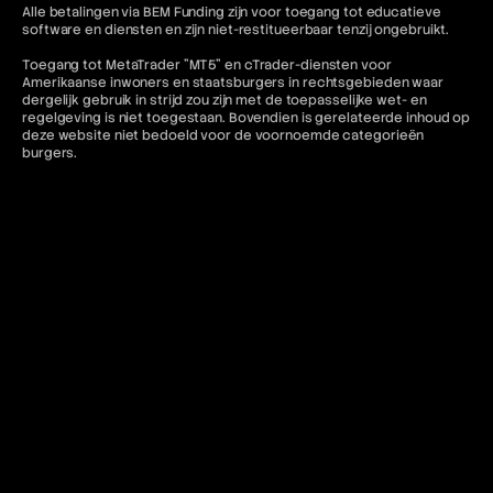
Alle betalingen via BEM Funding zijn voor toegang tot educatieve
software en diensten en zijn niet-restitueerbaar tenzij ongebruikt.
Toegang tot MetaTrader "MT5" en cTrader-diensten voor
Amerikaanse inwoners en staatsburgers in rechtsgebieden waar
dergelijk gebruik in strijd zou zijn met de toepasselijke wet- en
regelgeving is niet toegestaan. Bovendien is gerelateerde inhoud op
deze website niet bedoeld voor de voornoemde categorieën
burgers.
Contact en juridische bronnen
Voor meer informatie verwijzen wij u naar het volgende:
FAQ
Gebruiksvoorwaarden
Algemene voorwaarden
Verboden trading-praktijken
Privacybeleid
Annulerings- en restitutiebeleid
AML-beleid
Of neem contact op:
contact@bemfunding.com
*Ingangsdatum: 13/04/2026*
© 2026 BEM Funding