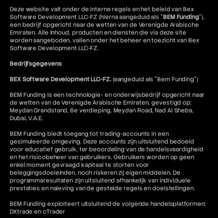
Deze website valt onder de interne regels en het beleid van Bex
Software Development LLC-FZ (hierna aangeduid als "
BEM Funding
"),
een bedrijf opgericht naar de wetten van de Verenigde Arabische
Emiraten. Alle inhoud, producten en diensten die via deze site
worden aangeboden, vallen onder het beheer en toezicht van Bex
Software Development LLC-FZ.
Bedrijfsgegevens
BEX Software Development LLC-FZ.
(aangeduid als "Bem Funding")
BEM Funding is een technologie- en onderwijsbedrijf opgericht naar
de wetten van de Verenigde Arabische Emiraten, gevestigd op:
Meydan Grandstand, 6e verdieping, Meydan Road, Nad Al Sheba,
Dubai, V.A.E.
BEM Funding biedt toegang tot trading-accounts in een
gesimuleerde omgeving. Deze accounts zijn uitsluitend bedoeld
voor educatief gebruik, ter beoordeling van de handelsvaardigheid
en het risicobeheer van gebruikers. Gebruikers worden op geen
enkel moment gevraagd kapitaal te storten voor
beleggingsdoeleinden, noch riskeren zij eigen middelen. De
programmaresultaten zijn uitsluitend afhankelijk van individuele
prestaties en naleving van de gestelde regels en doelstellingen.
BEM Funding exploiteert uitsluitend de volgende handelsplatformen:
DXtrade en cTrader