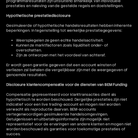
programmaresultaten zijn uitsluitend afhankelijk van individuele
prestaties en naleving van de gestelde regels en doelstellingen.
Hypothetische prestatiedisclosure
Gesimuleerde of hypothetische handelsresultaten hebben inherente
beperkingen. In tegenstelling tot werkelijke prestatiegegevens:
Weerspiegelen ze geen echte handelsactiviteit.
Kunnen ze marktfactoren zoals liquiditeit onder- of
overschatten.
Zijn ze ontworpen met het voordeel van achteraf.
Er wordt geen garantie gegeven dat een account winsten of
verliezen zal behalen die vergelijkbaar zijn met de weergegeven of
genoemde resultaten.
Disclosure klantencompensatie voor de diensten van BEM Funding
Compensatie gepresenteerd voor klanttransacties dient als
hypothetisch te worden beschouwd. Dergelijke prestaties zijn niet
indicatief voor een live trading-account en mogen niet worden
verwacht als reproductie daarvan. BEM-accounts
vertegenwoordigen gesimuleerde handelsomgevingen.
Getuigenissen en uitbetalingsinformatie zijn mogelijk niet
representatief voor de ervaringen van andere klanten en mogen niet
worden beschouwd als garanties voor toekomstige prestaties of
succes.