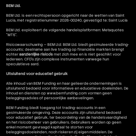
BEM Ltd.
BEM Ltd. is een rechtspersoon opgericht naar de wetten van Saint
Lucia, met registratienummer 2026-00240, gevestigd te: Saint Lucia
BEM Ltd. exploiteert de volgende handelsplatformen: Metaquotes
"MT5".
Risicowaarschuwing — BEM Ltd: BEM Ltd. biedt gesimuleerde trading-
accounts; deelname aan live trading op financiële markten brengt
echter
aanzienlijke risico's
met zich mee en is niet geschikt voor
iedereen. CFD's zijn complexe instrumenten vanwege hun
speculatieve aard.
Uitsluitend voor educatief gebruik
Alle inhoud van BEM Funding en haar gelieerde ondernemingen is
uitsluitend bedoeld voor informatieve en educatieve doeleinden. De
inhoud en diensten op www.bemfunding.com vormen geen
beleggingsadvies of persoonlijke aanbevelingen.
BEM Funding biedt toegang tot trading-accounts in een
gesimuleerde omgeving. Deze accounts zijn uitsluitend bedoeld
voor educatief gebruik, ter beoordeling van de handelsvaardigheid
en het risicobeheer van gebruikers. Gebruikers worden op geen
enkel moment gevraagd kapitaal te storten voor
beleggingsdoeleinden, noch riskeren zij eigen middelen. De