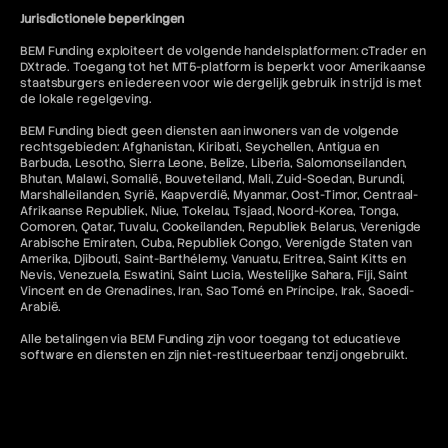
Jurisdictionele beperkingen
BEM Funding exploiteert de volgende handelsplatformen: cTrader en
DXtrade. Toegang tot het MT5-platform is beperkt voor Amerikaanse
staatsburgers en iedereen voor wie dergelijk gebruik in strijd is met
de lokale regelgeving.
BEM Funding biedt geen diensten aan inwoners van de volgende
rechtsgebieden: Afghanistan, Kiribati, Seychellen, Antigua en
Barbuda, Lesotho, Sierra Leone, Belize, Liberia, Salomonseilanden,
Bhutan, Malawi, Somalië, Bouveteiland, Mali, Zuid-Soedan, Burundi,
Marshalleilanden, Syrië, Kaapverdië, Myanmar, Oost-Timor, Centraal-
Afrikaanse Republiek, Niue, Tokelau, Tsjaad, Noord-Korea, Tonga,
Comoren, Qatar, Tuvalu, Cookeilanden, Republiek Belarus, Verenigde
Arabische Emiraten, Cuba, Republiek Congo, Verenigde Staten van
Amerika, Djibouti, Saint-Barthélemy, Vanuatu, Eritrea, Saint Kitts en
Nevis, Venezuela, Eswatini, Saint Lucia, Westelijke Sahara, Fiji, Saint
Vincent en de Grenadines, Iran, Sao Tomé en Príncipe, Irak, Saoedi-
Arabië.
Alle betalingen via BEM Funding zijn voor toegang tot educatieve
software en diensten en zijn niet-restitueerbaar tenzij ongebruikt.
Toegang tot MetaTrader "MT5" en cTrader-diensten voor
Amerikaanse inwoners en staatsburgers in rechtsgebieden waar
dergelijk gebruik in strijd zou zijn met de toepasselijke wet- en
regelgeving is niet toegestaan. Bovendien is gerelateerde inhoud op