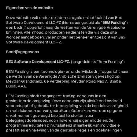
Eigendom van de website
Deze website valt onder de interne regels en het beleid van Bex
Software Development LLC-FZ (hierna aangeduid als "
BEM Funding
"),
een bedrijf opgericht naar de wetten van de Verenigde Arabische
Emiraten. Alle inhoud, producten en diensten die via deze site
worden aangeboden, vallen onder het beheer en toezicht van Bex
Software Development LLC-FZ.
Bedrijfsgegevens
BEX Software Development LLC-FZ.
(aangeduid als "Bem Funding")
BEM Funding is een technologie- en onderwijsbedrijf opgericht naar
de wetten van de Verenigde Arabische Emiraten, gevestigd op:
Meydan Grandstand, 6e verdieping, Meydan Road, Nad Al Sheba,
Dubai, V.A.E.
BEM Funding biedt toegang tot trading-accounts in een
gesimuleerde omgeving. Deze accounts zijn uitsluitend bedoeld
voor educatief gebruik, ter beoordeling van de handelsvaardigheid
en het risicobeheer van gebruikers. Gebruikers worden op geen
enkel moment gevraagd kapitaal te storten voor
beleggingsdoeleinden, noch riskeren zij eigen middelen. De
programmaresultaten zijn uitsluitend afhankelijk van individuele
prestaties en naleving van de gestelde regels en doelstellingen.