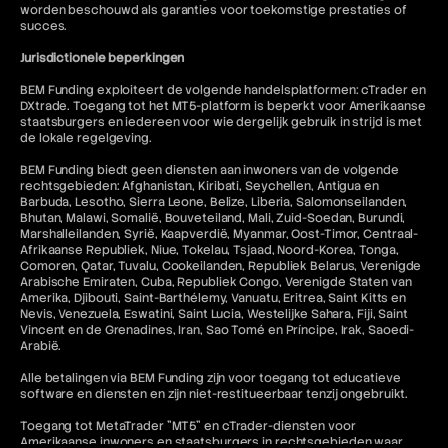
worden beschouwd als garanties voor toekomstige prestaties of
succes.
Jurisdictionele beperkingen
BEM Funding exploiteert de volgende handelsplatformen: cTrader en
DXtrade. Toegang tot het MT5-platform is beperkt voor Amerikaanse
staatsburgers en iedereen voor wie dergelijk gebruik in strijd is met
de lokale regelgeving.
BEM Funding biedt geen diensten aan inwoners van de volgende
rechtsgebieden: Afghanistan, Kiribati, Seychellen, Antigua en
Barbuda, Lesotho, Sierra Leone, Belize, Liberia, Salomonseilanden,
Bhutan, Malawi, Somalië, Bouveteiland, Mali, Zuid-Soedan, Burundi,
Marshalleilanden, Syrië, Kaapverdië, Myanmar, Oost-Timor, Centraal-
Afrikaanse Republiek, Niue, Tokelau, Tsjaad, Noord-Korea, Tonga,
Comoren, Qatar, Tuvalu, Cookeilanden, Republiek Belarus, Verenigde
Arabische Emiraten, Cuba, Republiek Congo, Verenigde Staten van
Amerika, Djibouti, Saint-Barthélemy, Vanuatu, Eritrea, Saint Kitts en
Nevis, Venezuela, Eswatini, Saint Lucia, Westelijke Sahara, Fiji, Saint
Vincent en de Grenadines, Iran, Sao Tomé en Príncipe, Irak, Saoedi-
Arabië.
Alle betalingen via BEM Funding zijn voor toegang tot educatieve
software en diensten en zijn niet-restitueerbaar tenzij ongebruikt.
Toegang tot MetaTrader "MT5" en cTrader-diensten voor
Amerikaanse inwoners en staatsburgers in rechtsgebieden waar