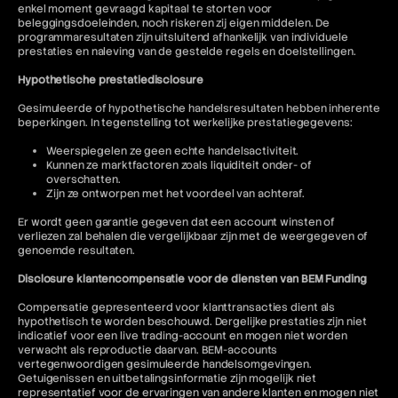
enkel moment gevraagd kapitaal te storten voor
beleggingsdoeleinden, noch riskeren zij eigen middelen. De
programmaresultaten zijn uitsluitend afhankelijk van individuele
prestaties en naleving van de gestelde regels en doelstellingen.
Hypothetische prestatiedisclosure
Gesimuleerde of hypothetische handelsresultaten hebben inherente
beperkingen. In tegenstelling tot werkelijke prestatiegegevens:
Weerspiegelen ze geen echte handelsactiviteit.
Kunnen ze marktfactoren zoals liquiditeit onder- of
overschatten.
Zijn ze ontworpen met het voordeel van achteraf.
Er wordt geen garantie gegeven dat een account winsten of
verliezen zal behalen die vergelijkbaar zijn met de weergegeven of
genoemde resultaten.
Disclosure klantencompensatie voor de diensten van BEM Funding
Compensatie gepresenteerd voor klanttransacties dient als
hypothetisch te worden beschouwd. Dergelijke prestaties zijn niet
indicatief voor een live trading-account en mogen niet worden
verwacht als reproductie daarvan. BEM-accounts
vertegenwoordigen gesimuleerde handelsomgevingen.
Getuigenissen en uitbetalingsinformatie zijn mogelijk niet
representatief voor de ervaringen van andere klanten en mogen niet