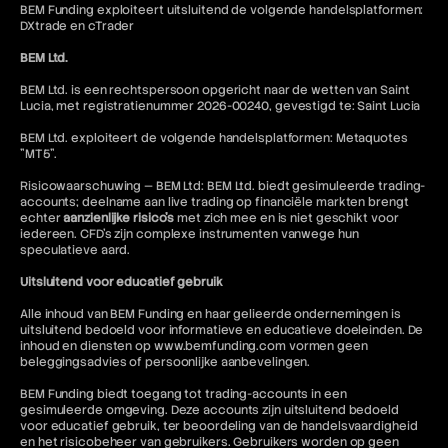
BEM Funding exploiteert uitsluitend de volgende handelsplatformen:
DXtrade en cTrader
BEM Ltd.
BEM Ltd. is een rechtspersoon opgericht naar de wetten van Saint
Lucia, met registratienummer 2026-00240, gevestigd te: Saint Lucia
BEM Ltd. exploiteert de volgende handelsplatformen: Metaquotes
"MT5".
Risicowaarschuwing — BEM Ltd: BEM Ltd. biedt gesimuleerde trading-
accounts; deelname aan live trading op financiële markten brengt
echter
aanzienlijke risico's
met zich mee en is niet geschikt voor
iedereen. CFD's zijn complexe instrumenten vanwege hun
speculatieve aard.
Uitsluitend voor educatief gebruik
Alle inhoud van BEM Funding en haar gelieerde ondernemingen is
uitsluitend bedoeld voor informatieve en educatieve doeleinden. De
inhoud en diensten op www.bemfunding.com vormen geen
beleggingsadvies of persoonlijke aanbevelingen.
BEM Funding biedt toegang tot trading-accounts in een
gesimuleerde omgeving. Deze accounts zijn uitsluitend bedoeld
voor educatief gebruik, ter beoordeling van de handelsvaardigheid
en het risicobeheer van gebruikers. Gebruikers worden op geen