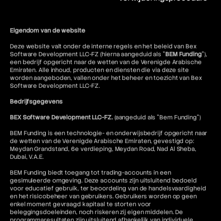
Eigendom van de website
Deze website valt onder de interne regels en het beleid van Bex
Software Development LLC-FZ (hierna aangeduid als "
BEM Funding
"),
een bedrijf opgericht naar de wetten van de Verenigde Arabische
Emiraten. Alle inhoud, producten en diensten die via deze site
worden aangeboden, vallen onder het beheer en toezicht van Bex
Software Development LLC-FZ.
Bedrijfsgegevens
BEX Software Development LLC-FZ.
(aangeduid als "Bem Funding")
BEM Funding is een technologie- en onderwijsbedrijf opgericht naar
de wetten van de Verenigde Arabische Emiraten, gevestigd op:
Meydan Grandstand, 6e verdieping, Meydan Road, Nad Al Sheba,
Dubai, V.A.E.
BEM Funding biedt toegang tot trading-accounts in een
gesimuleerde omgeving. Deze accounts zijn uitsluitend bedoeld
voor educatief gebruik, ter beoordeling van de handelsvaardigheid
en het risicobeheer van gebruikers. Gebruikers worden op geen
enkel moment gevraagd kapitaal te storten voor
beleggingsdoeleinden, noch riskeren zij eigen middelen. De
programmaresultaten zijn uitsluitend afhankelijk van individuele