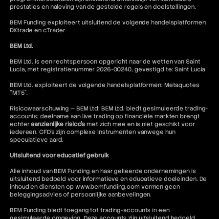
prestaties en naleving van de gestelde regels en doelstellingen.
BEM Funding exploiteert uitsluitend de volgende handelsplatformen:
DXtrade en cTrader
BEM Ltd.
BEM Ltd. is een rechtspersoon opgericht naar de wetten van Saint
Lucia, met registratienummer 2026-00240, gevestigd te: Saint Lucia
BEM Ltd. exploiteert de volgende handelsplatformen: Metaquotes
"MT5".
Risicowaarschuwing — BEM Ltd: BEM Ltd. biedt gesimuleerde trading-
accounts; deelname aan live trading op financiële markten brengt
echter
aanzienlijke risico's
met zich mee en is niet geschikt voor
iedereen. CFD's zijn complexe instrumenten vanwege hun
speculatieve aard.
Uitsluitend voor educatief gebruik
Alle inhoud van BEM Funding en haar gelieerde ondernemingen is
uitsluitend bedoeld voor informatieve en educatieve doeleinden. De
inhoud en diensten op www.bemfunding.com vormen geen
beleggingsadvies of persoonlijke aanbevelingen.
BEM Funding biedt toegang tot trading-accounts in een
gesimuleerde omgeving. Deze accounts zijn uitsluitend bedoeld