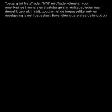
Toegang tot MetaTrader "MT5" en cTrader-diensten voor
Amerikaanse inwoners en staatsburgers in rechtsgebieden waar
dergelijk gebruik in strijd zou zijn met de toepasselijke wet- en
regelgeving is niet toegestaan. Bovendien is gerelateerde inhoud op
deze website niet bedoeld voor de voornoemde categorieën
burgers.
Contact en juridische bronnen
Voor meer informatie verwijzen wij u naar het volgende:
FAQ
Gebruiksvoorwaarden
Algemene voorwaarden
Verboden trading-praktijken
Privacybeleid
Annulerings- en restitutiebeleid
AML-beleid
Of neem contact op:
contact@bemfunding.com
*Ingangsdatum: 13/04/2026*
© 2026 BEM Funding