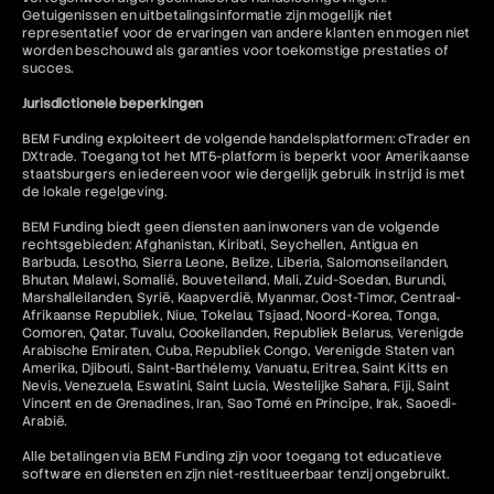
Getuigenissen en uitbetalingsinformatie zijn mogelijk niet
representatief voor de ervaringen van andere klanten en mogen niet
worden beschouwd als garanties voor toekomstige prestaties of
succes.
Jurisdictionele beperkingen
BEM Funding exploiteert de volgende handelsplatformen: cTrader en
DXtrade. Toegang tot het MT5-platform is beperkt voor Amerikaanse
staatsburgers en iedereen voor wie dergelijk gebruik in strijd is met
de lokale regelgeving.
BEM Funding biedt geen diensten aan inwoners van de volgende
rechtsgebieden: Afghanistan, Kiribati, Seychellen, Antigua en
Barbuda, Lesotho, Sierra Leone, Belize, Liberia, Salomonseilanden,
Bhutan, Malawi, Somalië, Bouveteiland, Mali, Zuid-Soedan, Burundi,
Marshalleilanden, Syrië, Kaapverdië, Myanmar, Oost-Timor, Centraal-
Afrikaanse Republiek, Niue, Tokelau, Tsjaad, Noord-Korea, Tonga,
Comoren, Qatar, Tuvalu, Cookeilanden, Republiek Belarus, Verenigde
Arabische Emiraten, Cuba, Republiek Congo, Verenigde Staten van
Amerika, Djibouti, Saint-Barthélemy, Vanuatu, Eritrea, Saint Kitts en
Nevis, Venezuela, Eswatini, Saint Lucia, Westelijke Sahara, Fiji, Saint
Vincent en de Grenadines, Iran, Sao Tomé en Príncipe, Irak, Saoedi-
Arabië.
Alle betalingen via BEM Funding zijn voor toegang tot educatieve
software en diensten en zijn niet-restitueerbaar tenzij ongebruikt.