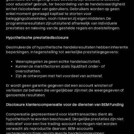
voor educatief gebruik, ter beoordeling van de handelsvaardigheid
en het risicobeheer van gebruikers. Gebruikers worden op geen
enkel moment gevraagd kapitaal te storten voor
beleggingsdoeleinden, noch riskeren zij eigen middelen. De
programmaresultaten zijn uitsluitend afhankelijk van individuele
prestaties en naleving van de gestelde regels en doelstellingen.
Hypothetische prestatiedisclosure
Gesimuleerde of hypothetische handelsresultaten hebben inherente
beperkingen. In tegenstelling tot werkelijke prestatiegegevens:
Weerspiegelen ze geen echte handelsactiviteit.
Kunnen ze marktfactoren zoals liquiditeit onder- of
overschatten.
Zijn ze ontworpen met het voordeel van achteraf.
Er wordt geen garantie gegeven dat een account winsten of
verliezen zal behalen die vergelijkbaar zijn met de weergegeven of
genoemde resultaten.
Disclosure klantencompensatie voor de diensten van BEM Funding
Compensatie gepresenteerd voor klanttransacties dient als
hypothetisch te worden beschouwd. Dergelijke prestaties zijn niet
indicatief voor een live trading-account en mogen niet worden
verwacht als reproductie daarvan. BEM-accounts
vertegenwoordigen gesimuleerde handelsomgevingen.