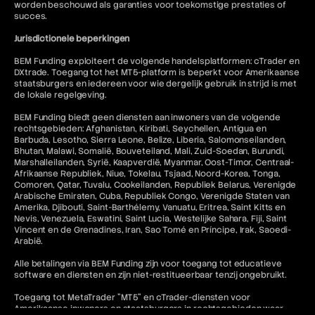
worden beschouwd als garanties voor toekomstige prestaties of
succes.
Jurisdictionele beperkingen
BEM Funding exploiteert de volgende handelsplatformen: cTrader en
DXtrade. Toegang tot het MT5-platform is beperkt voor Amerikaanse
staatsburgers en iedereen voor wie dergelijk gebruik in strijd is met
de lokale regelgeving.
BEM Funding biedt geen diensten aan inwoners van de volgende
rechtsgebieden: Afghanistan, Kiribati, Seychellen, Antigua en
Barbuda, Lesotho, Sierra Leone, Belize, Liberia, Salomonseilanden,
Bhutan, Malawi, Somalië, Bouveteiland, Mali, Zuid-Soedan, Burundi,
Marshalleilanden, Syrië, Kaapverdië, Myanmar, Oost-Timor, Centraal-
Afrikaanse Republiek, Niue, Tokelau, Tsjaad, Noord-Korea, Tonga,
Comoren, Qatar, Tuvalu, Cookeilanden, Republiek Belarus, Verenigde
Arabische Emiraten, Cuba, Republiek Congo, Verenigde Staten van
Amerika, Djibouti, Saint-Barthélemy, Vanuatu, Eritrea, Saint Kitts en
Nevis, Venezuela, Eswatini, Saint Lucia, Westelijke Sahara, Fiji, Saint
Vincent en de Grenadines, Iran, Sao Tomé en Príncipe, Irak, Saoedi-
Arabië.
Alle betalingen via BEM Funding zijn voor toegang tot educatieve
software en diensten en zijn niet-restitueerbaar tenzij ongebruikt.
Toegang tot MetaTrader "MT5" en cTrader-diensten voor
Amerikaanse inwoners en staatsburgers in rechtsgebieden waar