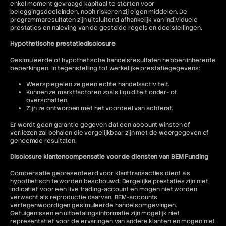
enkel moment gevraagd kapitaal te storten voor
beleggingsdoeleinden, noch riskeren zij eigen middelen. De
programmaresultaten zijn uitsluitend afhankelijk van individuele
prestaties en naleving van de gestelde regels en doelstellingen.
Hypothetische prestatiedisclosure
Gesimuleerde of hypothetische handelsresultaten hebben inherente
beperkingen. In tegenstelling tot werkelijke prestatiegegevens:
Weerspiegelen ze geen echte handelsactiviteit.
Kunnen ze marktfactoren zoals liquiditeit onder- of
overschatten.
Zijn ze ontworpen met het voordeel van achteraf.
Er wordt geen garantie gegeven dat een account winsten of
verliezen zal behalen die vergelijkbaar zijn met de weergegeven of
genoemde resultaten.
Disclosure klantencompensatie voor de diensten van BEM Funding
Compensatie gepresenteerd voor klanttransacties dient als
hypothetisch te worden beschouwd. Dergelijke prestaties zijn niet
indicatief voor een live trading-account en mogen niet worden
verwacht als reproductie daarvan. BEM-accounts
vertegenwoordigen gesimuleerde handelsomgevingen.
Getuigenissen en uitbetalingsinformatie zijn mogelijk niet
representatief voor de ervaringen van andere klanten en mogen niet