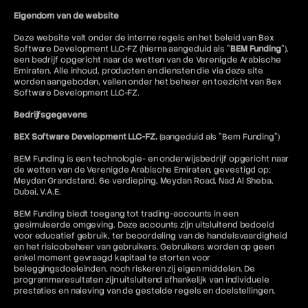
Eigendom van de website
Deze website valt onder de interne regels en het beleid van Bex
Software Development LLC-FZ (hierna aangeduid als "
BEM Funding
"),
een bedrijf opgericht naar de wetten van de Verenigde Arabische
Emiraten. Alle inhoud, producten en diensten die via deze site
worden aangeboden, vallen onder het beheer en toezicht van Bex
Software Development LLC-FZ.
Bedrijfsgegevens
BEX Software Development LLC-FZ.
(aangeduid als "Bem Funding")
BEM Funding is een technologie- en onderwijsbedrijf opgericht naar
de wetten van de Verenigde Arabische Emiraten, gevestigd op:
Meydan Grandstand, 6e verdieping, Meydan Road, Nad Al Sheba,
Dubai, V.A.E.
BEM Funding biedt toegang tot trading-accounts in een
gesimuleerde omgeving. Deze accounts zijn uitsluitend bedoeld
voor educatief gebruik, ter beoordeling van de handelsvaardigheid
en het risicobeheer van gebruikers. Gebruikers worden op geen
enkel moment gevraagd kapitaal te storten voor
beleggingsdoeleinden, noch riskeren zij eigen middelen. De
programmaresultaten zijn uitsluitend afhankelijk van individuele
prestaties en naleving van de gestelde regels en doelstellingen.