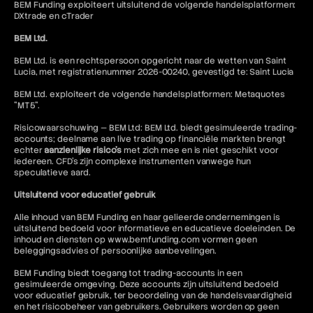
BEM Funding exploiteert uitsluitend de volgende handelsplatformen:
DXtrade en cTrader
BEM Ltd.
BEM Ltd. is een rechtspersoon opgericht naar de wetten van Saint
Lucia, met registratienummer 2026-00240, gevestigd te: Saint Lucia
BEM Ltd. exploiteert de volgende handelsplatformen: Metaquotes
"MT5".
Risicowaarschuwing — BEM Ltd: BEM Ltd. biedt gesimuleerde trading-
accounts; deelname aan live trading op financiële markten brengt
echter
aanzienlijke risico's
met zich mee en is niet geschikt voor
iedereen. CFD's zijn complexe instrumenten vanwege hun
speculatieve aard.
Uitsluitend voor educatief gebruik
Alle inhoud van BEM Funding en haar gelieerde ondernemingen is
uitsluitend bedoeld voor informatieve en educatieve doeleinden. De
inhoud en diensten op www.bemfunding.com vormen geen
beleggingsadvies of persoonlijke aanbevelingen.
BEM Funding biedt toegang tot trading-accounts in een
gesimuleerde omgeving. Deze accounts zijn uitsluitend bedoeld
voor educatief gebruik, ter beoordeling van de handelsvaardigheid
en het risicobeheer van gebruikers. Gebruikers worden op geen