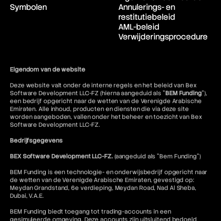
Symbolen
Annulerings- en
restitutiebeleid
AML-beleid
Verwijderingsprocedure
Eigendom van de website
Deze website valt onder de interne regels en het beleid van Bex
Software Development LLC-FZ (hierna aangeduid als "
BEM Funding
"),
een bedrijf opgericht naar de wetten van de Verenigde Arabische
Emiraten. Alle inhoud, producten en diensten die via deze site
worden aangeboden, vallen onder het beheer en toezicht van Bex
Software Development LLC-FZ.
Bedrijfsgegevens
BEX Software Development LLC-FZ.
(aangeduid als "Bem Funding")
BEM Funding is een technologie- en onderwijsbedrijf opgericht naar
de wetten van de Verenigde Arabische Emiraten, gevestigd op:
Meydan Grandstand, 6e verdieping, Meydan Road, Nad Al Sheba,
Dubai, V.A.E.
BEM Funding biedt toegang tot trading-accounts in een
gesimuleerde omgeving. Deze accounts zijn uitsluitend bedoeld