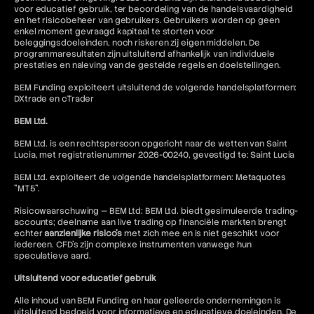
voor educatief gebruik, ter beoordeling van de handelsvaardigheid
en het risicobeheer van gebruikers. Gebruikers worden op geen
enkel moment gevraagd kapitaal te storten voor
beleggingsdoeleinden, noch riskeren zij eigen middelen. De
programmaresultaten zijn uitsluitend afhankelijk van individuele
prestaties en naleving van de gestelde regels en doelstellingen.
BEM Funding exploiteert uitsluitend de volgende handelsplatformen:
DXtrade en cTrader
BEM Ltd.
BEM Ltd. is een rechtspersoon opgericht naar de wetten van Saint
Lucia, met registratienummer 2026-00240, gevestigd te: Saint Lucia
BEM Ltd. exploiteert de volgende handelsplatformen: Metaquotes
"MT5".
Risicowaarschuwing — BEM Ltd: BEM Ltd. biedt gesimuleerde trading-
accounts; deelname aan live trading op financiële markten brengt
echter
aanzienlijke risico's
met zich mee en is niet geschikt voor
iedereen. CFD's zijn complexe instrumenten vanwege hun
speculatieve aard.
Uitsluitend voor educatief gebruik
Alle inhoud van BEM Funding en haar gelieerde ondernemingen is
uitsluitend bedoeld voor informatieve en educatieve doeleinden. De