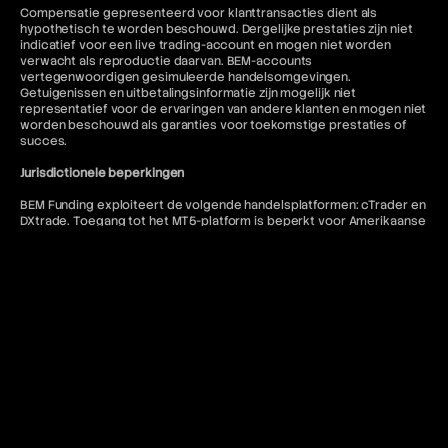
Compensatie gepresenteerd voor klanttransacties dient als
hypothetisch te worden beschouwd. Dergelijke prestaties zijn niet
indicatief voor een live trading-account en mogen niet worden
verwacht als reproductie daarvan. BEM-accounts
vertegenwoordigen gesimuleerde handelsomgevingen.
Getuigenissen en uitbetalingsinformatie zijn mogelijk niet
representatief voor de ervaringen van andere klanten en mogen niet
worden beschouwd als garanties voor toekomstige prestaties of
succes.
Jurisdictionele beperkingen
BEM Funding exploiteert de volgende handelsplatformen: cTrader en
DXtrade. Toegang tot het MT5-platform is beperkt voor Amerikaanse
staatsburgers en iedereen voor wie dergelijk gebruik in strijd is met
de lokale regelgeving.
BEM Funding biedt geen diensten aan inwoners van de volgende
rechtsgebieden: Afghanistan, Kiribati, Seychellen, Antigua en
Barbuda, Lesotho, Sierra Leone, Belize, Liberia, Salomonseilanden,
Bhutan, Malawi, Somalië, Bouveteiland, Mali, Zuid-Soedan, Burundi,
Marshalleilanden, Syrië, Kaapverdië, Myanmar, Oost-Timor, Centraal-
Afrikaanse Republiek, Niue, Tokelau, Tsjaad, Noord-Korea, Tonga,
Comoren, Qatar, Tuvalu, Cookeilanden, Republiek Belarus, Verenigde
Arabische Emiraten, Cuba, Republiek Congo, Verenigde Staten van
Amerika, Djibouti, Saint-Barthélemy, Vanuatu, Eritrea, Saint Kitts en
Nevis, Venezuela, Eswatini, Saint Lucia, Westelijke Sahara, Fiji, Saint
Vincent en de Grenadines, Iran, Sao Tomé en Príncipe, Irak, Saoedi-