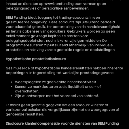
inhoud en diensten op www.bemfunding.com vormen geen
beleggingsadvies of persoonlijke aanbevelingen.
BEM Funding biedt toegang tot trading-accounts in een
gesimuleerde omgeving. Deze accounts zijn uitsluitend bedoeld
voor educatief gebruik, ter beoordeling van de handelsvaardigheid
en het risicobeheer van gebruikers. Gebruikers worden op geen
enkel moment gevraagd kapitaal te storten voor
beleggingsdoeleinden, noch riskeren zij eigen middelen. De
programmaresultaten zijn uitsluitend afhankelijk van individuele
prestaties en naleving van de gestelde regels en doelstellingen.
Hypothetische prestatiedisclosure
Gesimuleerde of hypothetische handelsresultaten hebben inherente
beperkingen. In tegenstelling tot werkelijke prestatiegegevens:
Weerspiegelen ze geen echte handelsactiviteit.
Kunnen ze marktfactoren zoals liquiditeit onder- of
overschatten.
Zijn ze ontworpen met het voordeel van achteraf.
Er wordt geen garantie gegeven dat een account winsten of
verliezen zal behalen die vergelijkbaar zijn met de weergegeven of
genoemde resultaten.
Disclosure klantencompensatie voor de diensten van BEM Funding