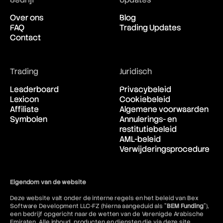
Over ons
Blog
FAQ
Trading Updates
Contact
Trading
Juridisch
Leaderboard
Privacybeleid
Lexicon
Cookiebeleid
Affiliate
Algemene voorwaarden
Symbolen
Annulerings- en
restitutiebeleid
AML-beleid
Verwijderingsprocedure
Eigendom van de website
Deze website valt onder de interne regels en het beleid van Bex
Software Development LLC-FZ (hierna aangeduid als "
BEM Funding
"),
een bedrijf opgericht naar de wetten van de Verenigde Arabische
Emiraten. Alle inhoud, producten en diensten die via deze site