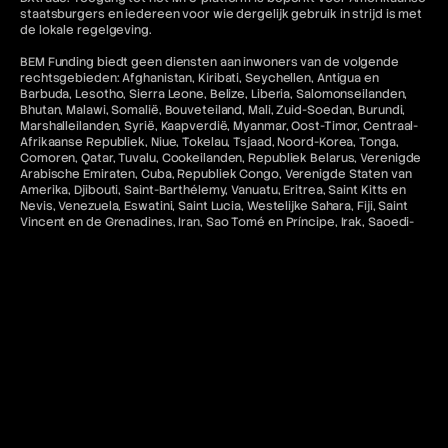
staatsburgers en iedereen voor wie dergelijk gebruik in strijd is met
de lokale regelgeving.
BEM Funding biedt geen diensten aan inwoners van de volgende
rechtsgebieden: Afghanistan, Kiribati, Seychellen, Antigua en
Barbuda, Lesotho, Sierra Leone, Belize, Liberia, Salomonseilanden,
Bhutan, Malawi, Somalië, Bouveteiland, Mali, Zuid-Soedan, Burundi,
Marshalleilanden, Syrië, Kaapverdië, Myanmar, Oost-Timor, Centraal-
Afrikaanse Republiek, Niue, Tokelau, Tsjaad, Noord-Korea, Tonga,
Comoren, Qatar, Tuvalu, Cookeilanden, Republiek Belarus, Verenigde
Arabische Emiraten, Cuba, Republiek Congo, Verenigde Staten van
Amerika, Djibouti, Saint-Barthélemy, Vanuatu, Eritrea, Saint Kitts en
Nevis, Venezuela, Eswatini, Saint Lucia, Westelijke Sahara, Fiji, Saint
Vincent en de Grenadines, Iran, Sao Tomé en Príncipe, Irak, Saoedi-
Arabië.
Alle betalingen via BEM Funding zijn voor toegang tot educatieve
software en diensten en zijn niet-restitueerbaar tenzij ongebruikt.
Toegang tot MetaTrader "MT5" en cTrader-diensten voor
Amerikaanse inwoners en staatsburgers in rechtsgebieden waar
dergelijk gebruik in strijd zou zijn met de toepasselijke wet- en
regelgeving is niet toegestaan. Bovendien is gerelateerde inhoud op
deze website niet bedoeld voor de voornoemde categorieën
burgers.
Contact en juridische bronnen