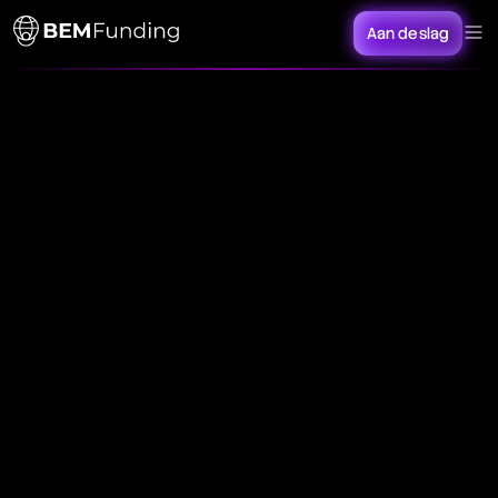
Aan de slag
n
, also known as maize, is a key agricultural
modity with a history dating back over 9,000
rs in Mesoamerica. Today, it stands as one of the
t widely cultivated crops globally, serving
tiple roles from a staple food source and animal
 to a critical ingredient in biofuel production and
ous industrial applications. Its adaptability,
itional value, and high yield potential contribute
ts significance in the global economy and its
us as a crucial player in agricultural commodities.
 Allure of Corn