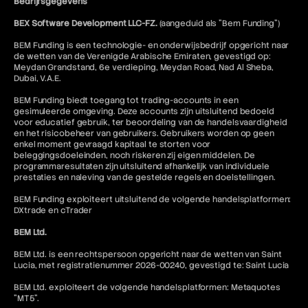
Bedrijfsgegevens
BEX Software Development LLC-FZ.
(aangeduid als "Bem Funding")
BEM Funding is een technologie- en onderwijsbedrijf opgericht naar
de wetten van de Verenigde Arabische Emiraten, gevestigd op:
Meydan Grandstand, 6e verdieping, Meydan Road, Nad Al Sheba,
Dubai, V.A.E.
BEM Funding biedt toegang tot trading-accounts in een
gesimuleerde omgeving. Deze accounts zijn uitsluitend bedoeld
voor educatief gebruik, ter beoordeling van de handelsvaardigheid
en het risicobeheer van gebruikers. Gebruikers worden op geen
enkel moment gevraagd kapitaal te storten voor
beleggingsdoeleinden, noch riskeren zij eigen middelen. De
programmaresultaten zijn uitsluitend afhankelijk van individuele
prestaties en naleving van de gestelde regels en doelstellingen.
BEM Funding exploiteert uitsluitend de volgende handelsplatformen:
DXtrade en cTrader
BEM Ltd.
BEM Ltd. is een rechtspersoon opgericht naar de wetten van Saint
Lucia, met registratienummer 2026-00240, gevestigd te: Saint Lucia
BEM Ltd. exploiteert de volgende handelsplatformen: Metaquotes
"MT5".