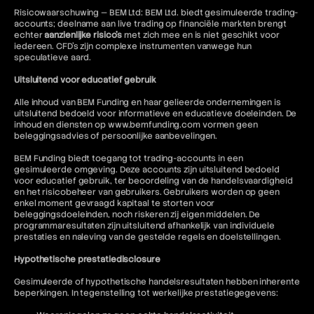
Risicowaarschuwing — BEM Ltd: BEM Ltd. biedt gesimuleerde trading-
accounts; deelname aan live trading op financiële markten brengt
echter
aanzienlijke risico's
met zich mee en is niet geschikt voor
iedereen. CFD's zijn complexe instrumenten vanwege hun
speculatieve aard.
Uitsluitend voor educatief gebruik
Alle inhoud van BEM Funding en haar gelieerde ondernemingen is
uitsluitend bedoeld voor informatieve en educatieve doeleinden. De
inhoud en diensten op www.bemfunding.com vormen geen
beleggingsadvies of persoonlijke aanbevelingen.
BEM Funding biedt toegang tot trading-accounts in een
gesimuleerde omgeving. Deze accounts zijn uitsluitend bedoeld
voor educatief gebruik, ter beoordeling van de handelsvaardigheid
en het risicobeheer van gebruikers. Gebruikers worden op geen
enkel moment gevraagd kapitaal te storten voor
beleggingsdoeleinden, noch riskeren zij eigen middelen. De
programmaresultaten zijn uitsluitend afhankelijk van individuele
prestaties en naleving van de gestelde regels en doelstellingen.
Hypothetische prestatiedisclosure
Gesimuleerde of hypothetische handelsresultaten hebben inherente
beperkingen. In tegenstelling tot werkelijke prestatiegegevens: