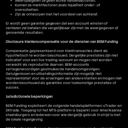
Weerspiegelen ze geen echte handelsactiviteit.
Kunnen ze marktfactoren zoals liquiditeit onder- of
overschatten.
Zijn ze ontworpen met het voordeel van achteraf.
Er wordt geen garantie gegeven dat een account winsten of
verliezen zal behalen die vergelijkbaar zijn met de weergegeven of
genoemde resultaten.
Disclosure klantencompensatie voor de diensten van BEM Funding
Compensatie gepresenteerd voor klanttransacties dient als
hypothetisch te worden beschouwd. Dergelijke prestaties zijn niet
indicatief voor een live trading-account en mogen niet worden
verwacht als reproductie daarvan. BEM-accounts
vertegenwoordigen gesimuleerde handelsomgevingen.
Getuigenissen en uitbetalingsinformatie zijn mogelijk niet
representatief voor de ervaringen van andere klanten en mogen niet
worden beschouwd als garanties voor toekomstige prestaties of
succes.
Jurisdictionele beperkingen
BEM Funding exploiteert de volgende handelsplatformen: cTrader en
DXtrade. Toegang tot het MT5-platform is beperkt voor Amerikaanse
staatsburgers en iedereen voor wie dergelijk gebruik in strijd is met
de lokale regelgeving.