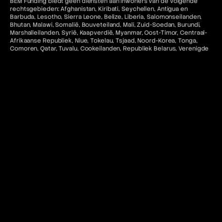
BEM Funding biedt geen diensten aan inwoners van de volgende
rechtsgebieden: Afghanistan, Kiribati, Seychellen, Antigua en
Barbuda, Lesotho, Sierra Leone, Belize, Liberia, Salomonseilanden,
Bhutan, Malawi, Somalië, Bouveteiland, Mali, Zuid-Soedan, Burundi,
Marshalleilanden, Syrië, Kaapverdië, Myanmar, Oost-Timor, Centraal-
Afrikaanse Republiek, Niue, Tokelau, Tsjaad, Noord-Korea, Tonga,
Comoren, Qatar, Tuvalu, Cookeilanden, Republiek Belarus, Verenigde
Arabische Emiraten, Cuba, Republiek Congo, Verenigde Staten van
Amerika, Djibouti, Saint-Barthélemy, Vanuatu, Eritrea, Saint Kitts en
Nevis, Venezuela, Eswatini, Saint Lucia, Westelijke Sahara, Fiji, Saint
Vincent en de Grenadines, Iran, Sao Tomé en Príncipe, Irak, Saoedi-
Arabië.
Alle betalingen via BEM Funding zijn voor toegang tot educatieve
software en diensten en zijn niet-restitueerbaar tenzij ongebruikt.
Toegang tot MetaTrader "MT5" en cTrader-diensten voor
Amerikaanse inwoners en staatsburgers in rechtsgebieden waar
dergelijk gebruik in strijd zou zijn met de toepasselijke wet- en
regelgeving is niet toegestaan. Bovendien is gerelateerde inhoud op
deze website niet bedoeld voor de voornoemde categorieën
burgers.
Contact en juridische bronnen
Voor meer informatie verwijzen wij u naar het volgende:
FAQ