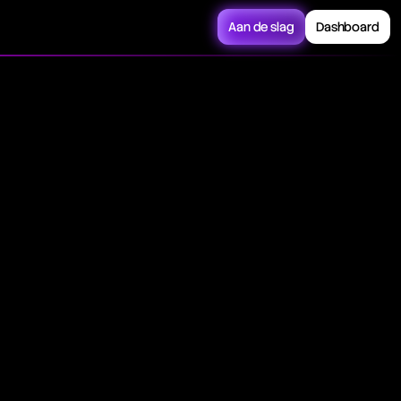
Aan de slag
Dashboard
 is a method used to
. Unlike standard
charts apply a
other representation
ions and reversals by
ata.
formulas to
ng averages to the