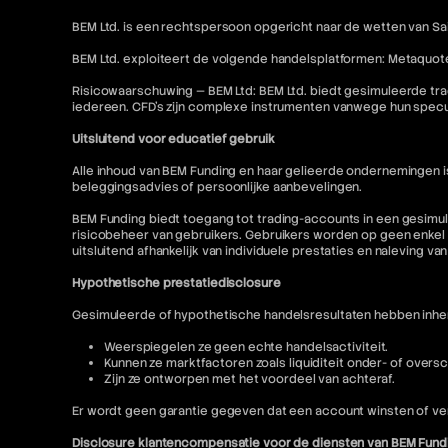
BEM Ltd. is een rechtspersoon opgericht naar de wetten van Sai
BEM Ltd. exploiteert de volgende handelsplatformen: Metaquot
Risicowaarschuwing — BEM Ltd: BEM Ltd. biedt gesimuleerde tra
iedereen. CFD's zijn complexe instrumenten vanwege hun specu
Uitsluitend voor educatief gebruik
Alle inhoud van BEM Funding en haar gelieerde ondernemingen 
beleggingsadvies of persoonlijke aanbevelingen.
BEM Funding biedt toegang tot trading-accounts in een gesimul
risicobeheer van gebruikers. Gebruikers worden op geen enkel 
uitsluitend afhankelijk van individuele prestaties en naleving va
Hypothetische prestatiedisclosure
Gesimuleerde of hypothetische handelsresultaten hebben inhere
Weerspiegelen ze geen echte handelsactiviteit.
Kunnen ze marktfactoren zoals liquiditeit onder- of oversc
Zijn ze ontworpen met het voordeel van achteraf.
Er wordt geen garantie gegeven dat een account winsten of ver
Disclosure klantencompensatie voor de diensten van BEM Fund