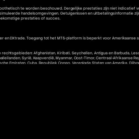
othetisch te worden beschouwd. Dergelijke prestaties zijn niet indicatief
muleerde handelsomgevingen. Getuigenissen en uitbetalingsinformatie zijn 
oekomstige prestaties of succes.
 en DXtrade. Toegang tot het MT5-platform is beperkt voor Amerikaanse staa
echtsgebieden: Afghanistan, Kiribati, Seychellen, Antigua en Barbuda, Lesot
halleilanden, Syrië, Kaapverdië, Myanmar, Oost-Timor, Centraal-Afrikaanse R
che Emiraten, Cuba, Republiek Congo, Verenigde Staten van Amerika, Djibouti,
incent en de Grenadines, Iran, Sao Tomé en Príncipe, Irak, Saoedi-Arabië.
 software en diensten en zijn niet-restitueerbaar tenzij ongebruikt.
nse inwoners en staatsburgers in rechtsgebieden waar dergelijk gebruik in 
ebsite niet bedoeld voor de voornoemde categorieën burgers.