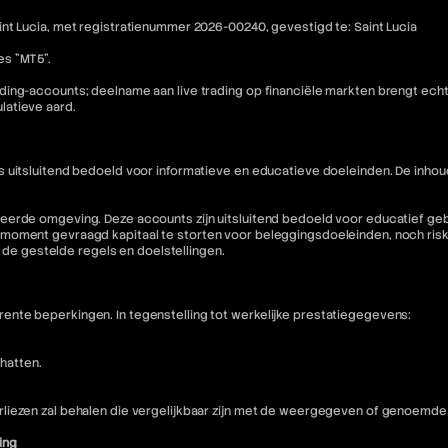
nt Lucia, met registratienummer 2026-00240, gevestigd te: Saint Lucia
es "MT5".
ding-accounts; deelname aan live trading op financiële markten brengt ech
latieve aard.
is uitsluitend bedoeld voor informatieve en educatieve doeleinden. De i
eerde omgeving. Deze accounts zijn uitsluitend bedoeld voor educatief geb
moment gevraagd kapitaal te storten voor beleggingsdoeleinden, noch riske
n de gestelde regels en doelstellingen.
nte beperkingen. In tegenstelling tot werkelijke prestatiegegevens:
hatten.
liezen zal behalen die vergelijkbaar zijn met de weergegeven of genoemde 
ing