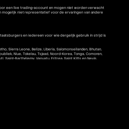
 voor een live trading-account en mogen niet worden verwacht
mogelijk niet representatief voor de ervaringen van andere
tsburgers en iedereen voor wie dergelijk gebruik in strijd is
ho, Sierra Leone, Belize, Liberia, Salomonseilanden, Bhutan,
epubliek, Niue, Tokelau, Tsjaad, Noord-Korea, Tonga, Comoren,
 Saint-Barthélemy, Vanuatu, Eritrea, Saint Kitts en Nevis,
strijd zou zijn met de toepasselijke wet- en regelgeving is