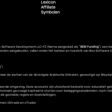
Lexicon
Affiliate
Symbolen
x Software Development LLC-FZ (hierna aangeduid als "
BEM Funding
"), een 
e worden aangeboden, vallen onder het beheer en toezicht van Bex Software
")
 naar de wetten van de Verenigde Arabische Emiraten, gevestigd op: Meydan
eerde omgeving. Deze accounts zijn uitsluitend bedoeld voor educatief geb
moment gevraagd kapitaal te storten voor beleggingsdoeleinden, noch riske
n de gestelde regels en doelstellingen.
rmen: DXtrade en cTrader