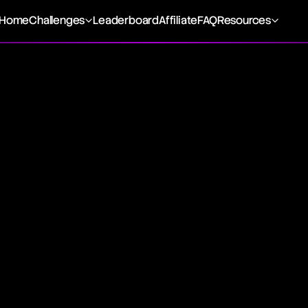
Home
Challenges
Leaderboard
Affiliate
FAQ
Resources
hi
hnique, developed by Munehisa Homma in the 18th century,
nd produce a candlestick chart that filters out market noise
hat use open, high, low, and close data (OHLC), Heikin-Ashi 
o-period averages, resulting in candles that provide a smo
is technique helps traders more easily identify trend direct
 of price fluctuations and obscuring price gaps and some d
hi candles, the technique starts with the use of specific 
candle's values. Following candles are calculated by applyi