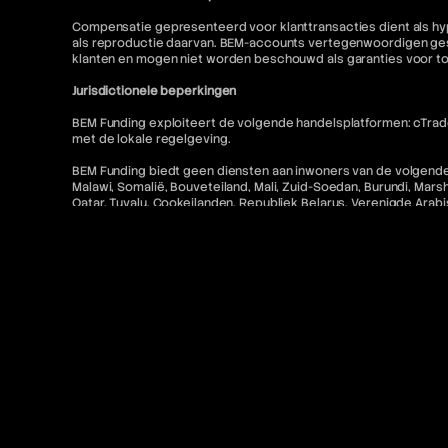
Compensatie gepresenteerd voor klanttransacties dient als hyp
als reproductie daarvan. BEM-accounts vertegenwoordigen gesi
klanten en mogen niet worden beschouwd als garanties voor t
Jurisdictionele beperkingen
BEM Funding exploiteert de volgende handelsplatformen: cTrader
met de lokale regelgeving.
BEM Funding biedt geen diensten aan inwoners van de volgende r
Malawi, Somalië, Bouveteiland, Mali, Zuid-Soedan, Burundi, Mars
Qatar, Tuvalu, Cookeilanden, Republiek Belarus, Verenigde Arabis
Venezuela, Eswatini, Saint Lucia, Westelijke Sahara, Fiji, Saint V
Alle betalingen via BEM Funding zijn voor toegang tot educatieve
Toegang tot MetaTrader "MT5" en cTrader-diensten voor Amerikaa
niet toegestaan. Bovendien is gerelateerde inhoud op deze w
Contact en juridische bronnen
Voor meer informatie verwijzen wij u naar het volgende:
FAQ
Gebruiksvoorwaarden
Algemene voorwaarden
Verboden trading-praktijken