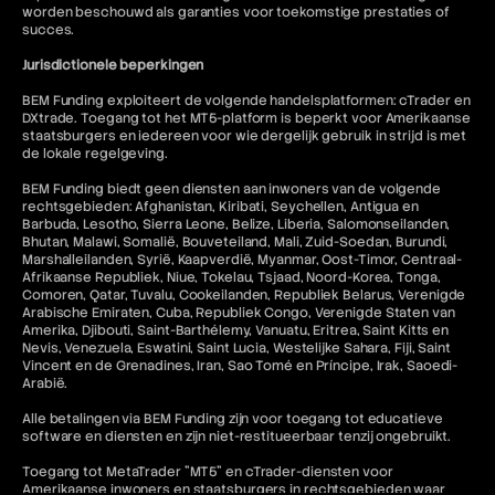
worden beschouwd als garanties voor toekomstige prestaties of
succes.
Jurisdictionele beperkingen
BEM Funding exploiteert de volgende handelsplatformen: cTrader en
DXtrade. Toegang tot het MT5-platform is beperkt voor Amerikaanse
staatsburgers en iedereen voor wie dergelijk gebruik in strijd is met
de lokale regelgeving.
BEM Funding biedt geen diensten aan inwoners van de volgende
rechtsgebieden: Afghanistan, Kiribati, Seychellen, Antigua en
Barbuda, Lesotho, Sierra Leone, Belize, Liberia, Salomonseilanden,
Bhutan, Malawi, Somalië, Bouveteiland, Mali, Zuid-Soedan, Burundi,
Marshalleilanden, Syrië, Kaapverdië, Myanmar, Oost-Timor, Centraal-
Afrikaanse Republiek, Niue, Tokelau, Tsjaad, Noord-Korea, Tonga,
Comoren, Qatar, Tuvalu, Cookeilanden, Republiek Belarus, Verenigde
Arabische Emiraten, Cuba, Republiek Congo, Verenigde Staten van
Amerika, Djibouti, Saint-Barthélemy, Vanuatu, Eritrea, Saint Kitts en
Nevis, Venezuela, Eswatini, Saint Lucia, Westelijke Sahara, Fiji, Saint
Vincent en de Grenadines, Iran, Sao Tomé en Príncipe, Irak, Saoedi-
Arabië.
Alle betalingen via BEM Funding zijn voor toegang tot educatieve
software en diensten en zijn niet-restitueerbaar tenzij ongebruikt.
Toegang tot MetaTrader "MT5" en cTrader-diensten voor
Amerikaanse inwoners en staatsburgers in rechtsgebieden waar