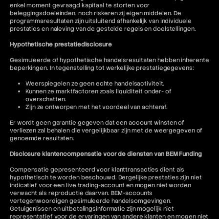
enkel moment gevraagd kapitaal te storten voor
beleggingsdoeleinden, noch riskeren zij eigen middelen. De
programmaresultaten zijn uitsluitend afhankelijk van individuele
prestaties en naleving van de gestelde regels en doelstellingen.
Hypothetische prestatiedisclosure
Gesimuleerde of hypothetische handelsresultaten hebben inherente
beperkingen. In tegenstelling tot werkelijke prestatiegegevens:
Weerspiegelen ze geen echte handelsactiviteit.
Kunnen ze marktfactoren zoals liquiditeit onder- of
overschatten.
Zijn ze ontworpen met het voordeel van achteraf.
Er wordt geen garantie gegeven dat een account winsten of
verliezen zal behalen die vergelijkbaar zijn met de weergegeven of
genoemde resultaten.
Disclosure klantencompensatie voor de diensten van BEM Funding
Compensatie gepresenteerd voor klanttransacties dient als
hypothetisch te worden beschouwd. Dergelijke prestaties zijn niet
indicatief voor een live trading-account en mogen niet worden
verwacht als reproductie daarvan. BEM-accounts
vertegenwoordigen gesimuleerde handelsomgevingen.
Getuigenissen en uitbetalingsinformatie zijn mogelijk niet
representatief voor de ervaringen van andere klanten en mogen niet