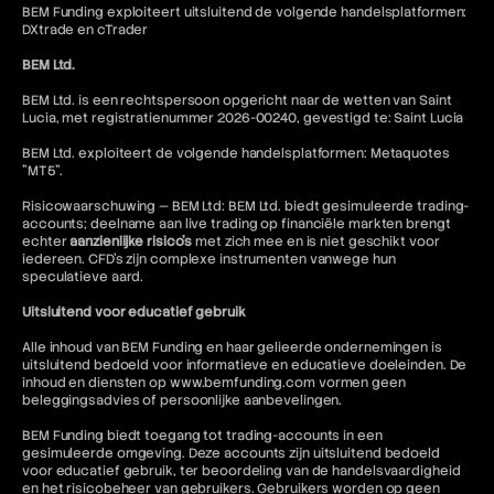
BEM Funding exploiteert uitsluitend de volgende handelsplatformen:
DXtrade en cTrader
BEM Ltd.
BEM Ltd. is een rechtspersoon opgericht naar de wetten van Saint
Lucia, met registratienummer 2026-00240, gevestigd te: Saint Lucia
BEM Ltd. exploiteert de volgende handelsplatformen: Metaquotes
"MT5".
Risicowaarschuwing — BEM Ltd: BEM Ltd. biedt gesimuleerde trading-
accounts; deelname aan live trading op financiële markten brengt
echter
aanzienlijke risico's
met zich mee en is niet geschikt voor
iedereen. CFD's zijn complexe instrumenten vanwege hun
speculatieve aard.
Uitsluitend voor educatief gebruik
Alle inhoud van BEM Funding en haar gelieerde ondernemingen is
uitsluitend bedoeld voor informatieve en educatieve doeleinden. De
inhoud en diensten op www.bemfunding.com vormen geen
beleggingsadvies of persoonlijke aanbevelingen.
BEM Funding biedt toegang tot trading-accounts in een
gesimuleerde omgeving. Deze accounts zijn uitsluitend bedoeld
voor educatief gebruik, ter beoordeling van de handelsvaardigheid
en het risicobeheer van gebruikers. Gebruikers worden op geen