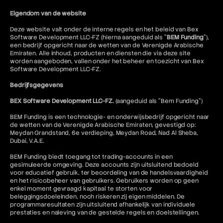
Eigendom van de website
Deze website valt onder de interne regels en het beleid van Bex
Software Development LLC-FZ (hierna aangeduid als "
BEM Funding
"),
een bedrijf opgericht naar de wetten van de Verenigde Arabische
Emiraten. Alle inhoud, producten en diensten die via deze site
worden aangeboden, vallen onder het beheer en toezicht van Bex
Software Development LLC-FZ.
Bedrijfsgegevens
BEX Software Development LLC-FZ.
(aangeduid als "Bem Funding")
BEM Funding is een technologie- en onderwijsbedrijf opgericht naar
de wetten van de Verenigde Arabische Emiraten, gevestigd op:
Meydan Grandstand, 6e verdieping, Meydan Road, Nad Al Sheba,
Dubai, V.A.E.
BEM Funding biedt toegang tot trading-accounts in een
gesimuleerde omgeving. Deze accounts zijn uitsluitend bedoeld
voor educatief gebruik, ter beoordeling van de handelsvaardigheid
en het risicobeheer van gebruikers. Gebruikers worden op geen
enkel moment gevraagd kapitaal te storten voor
beleggingsdoeleinden, noch riskeren zij eigen middelen. De
programmaresultaten zijn uitsluitend afhankelijk van individuele
prestaties en naleving van de gestelde regels en doelstellingen.