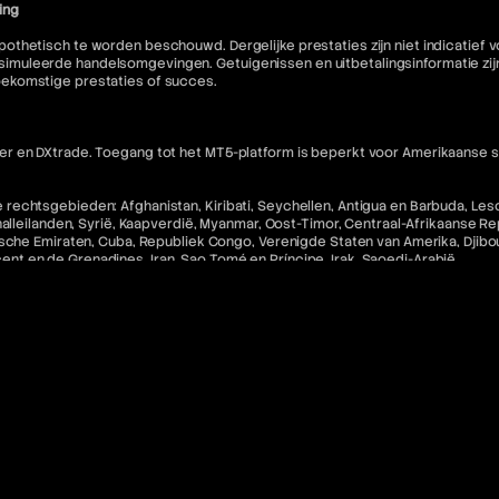
ing
othetisch te worden beschouwd. Dergelijke prestaties zijn niet indicatief
muleerde handelsomgevingen. Getuigenissen en uitbetalingsinformatie zijn 
oekomstige prestaties of succes.
 en DXtrade. Toegang tot het MT5-platform is beperkt voor Amerikaanse staa
echtsgebieden: Afghanistan, Kiribati, Seychellen, Antigua en Barbuda, Lesot
halleilanden, Syrië, Kaapverdië, Myanmar, Oost-Timor, Centraal-Afrikaanse R
che Emiraten, Cuba, Republiek Congo, Verenigde Staten van Amerika, Djibouti,
incent en de Grenadines, Iran, Sao Tomé en Príncipe, Irak, Saoedi-Arabië.
 software en diensten en zijn niet-restitueerbaar tenzij ongebruikt.
nse inwoners en staatsburgers in rechtsgebieden waar dergelijk gebruik in 
ebsite niet bedoeld voor de voornoemde categorieën burgers.