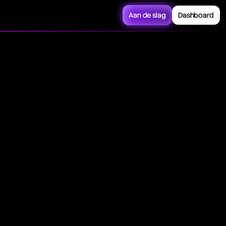
Aan de slag
Dashboard
a low before
k indicator,
 capital
nificant losses or the
s, highlighting the
erage