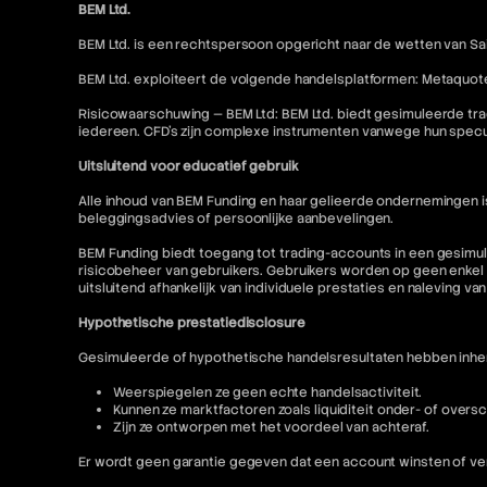
BEM Ltd.
BEM Ltd. is een rechtspersoon opgericht naar de wetten van Sai
BEM Ltd. exploiteert de volgende handelsplatformen: Metaquot
Risicowaarschuwing — BEM Ltd: BEM Ltd. biedt gesimuleerde tra
iedereen. CFD's zijn complexe instrumenten vanwege hun specu
Uitsluitend voor educatief gebruik
Alle inhoud van BEM Funding en haar gelieerde ondernemingen 
beleggingsadvies of persoonlijke aanbevelingen.
BEM Funding biedt toegang tot trading-accounts in een gesimul
risicobeheer van gebruikers. Gebruikers worden op geen enkel 
uitsluitend afhankelijk van individuele prestaties en naleving va
Hypothetische prestatiedisclosure
Gesimuleerde of hypothetische handelsresultaten hebben inhere
Weerspiegelen ze geen echte handelsactiviteit.
Kunnen ze marktfactoren zoals liquiditeit onder- of oversc
Zijn ze ontworpen met het voordeel van achteraf.
Er wordt geen garantie gegeven dat een account winsten of ver