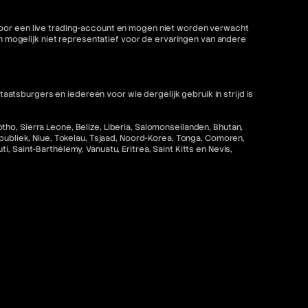
 voor een live trading-account en mogen niet worden verwacht
mogelijk niet representatief voor de ervaringen van andere
tsburgers en iedereen voor wie dergelijk gebruik in strijd is
ho, Sierra Leone, Belize, Liberia, Salomonseilanden, Bhutan,
epubliek, Niue, Tokelau, Tsjaad, Noord-Korea, Tonga, Comoren,
 Saint-Barthélemy, Vanuatu, Eritrea, Saint Kitts en Nevis,
strijd zou zijn met de toepasselijke wet- en regelgeving is