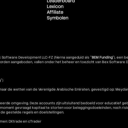
Leaderboard
Lexicon
Affiliate
Symbolen
x Software Development LLC-FZ (hierna aangeduid als "
BEM Funding
"), een 
e worden aangeboden, vallen onder het beheer en toezicht van Bex Software
")
 naar de wetten van de Verenigde Arabische Emiraten, gevestigd op: Meydan
eerde omgeving. Deze accounts zijn uitsluitend bedoeld voor educatief geb
moment gevraagd kapitaal te storten voor beleggingsdoeleinden, noch riske
n de gestelde regels en doelstellingen.
rmen: DXtrade en cTrader