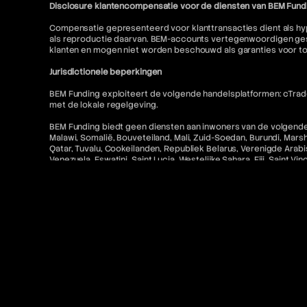
Disclosure klantencompensatie voor de diensten van BEM Fund
Compensatie gepresenteerd voor klanttransacties dient als hyp
als reproductie daarvan. BEM-accounts vertegenwoordigen gesi
klanten en mogen niet worden beschouwd als garanties voor t
Jurisdictionele beperkingen
BEM Funding exploiteert de volgende handelsplatformen: cTrader
met de lokale regelgeving.
BEM Funding biedt geen diensten aan inwoners van de volgende r
Malawi, Somalië, Bouveteiland, Mali, Zuid-Soedan, Burundi, Mars
Qatar, Tuvalu, Cookeilanden, Republiek Belarus, Verenigde Arabis
Venezuela, Eswatini, Saint Lucia, Westelijke Sahara, Fiji, Saint V
Alle betalingen via BEM Funding zijn voor toegang tot educatieve
Toegang tot MetaTrader "MT5" en cTrader-diensten voor Amerikaa
niet toegestaan. Bovendien is gerelateerde inhoud op deze w
Contact en juridische bronnen
Voor meer informatie verwijzen wij u naar het volgende:
FAQ
Gebruiksvoorwaarden
Algemene voorwaarden