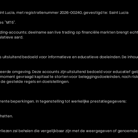
nt Lucia, met registratienummer 2026-00240, gevestigd te: Saint Lucia
es "MT5".
ding-accounts; deelname aan live trading op financiële markten brengt ech
latieve aard.
is uitsluitend bedoeld voor informatieve en educatieve doeleinden. De i
eerde omgeving. Deze accounts zijn uitsluitend bedoeld voor educatief geb
moment gevraagd kapitaal te storten voor beleggingsdoeleinden, noch riske
n de gestelde regels en doelstellingen.
nte beperkingen. In tegenstelling tot werkelijke prestatiegegevens:
hatten.
liezen zal behalen die vergelijkbaar zijn met de weergegeven of genoemde 