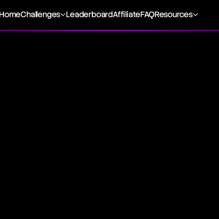
Home
Challenges
Leaderboard
Affiliate
FAQ
Resources
Drawdown (MDD)
DD) quantifies the most significant drop from a peak to 
focusing solely on the size of the largest loss. It's a key ris
ating stock screening strategies based on their emphasis on
 Significance
ggest single loss, without considering the regularity of sig
ivotal for comparing the risk of various investment strategie
l preservation despite similar performance metrics like av
latility.