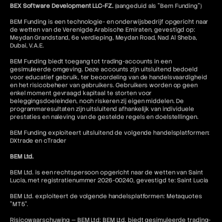
BEX Software Development LLC-FZ.
(aangeduid als "Bem Funding")
BEM Funding is een technologie- en onderwijsbedrijf opgericht naar
de wetten van de Verenigde Arabische Emiraten, gevestigd op:
Meydan Grandstand, 6e verdieping, Meydan Road, Nad Al Sheba,
Dubai, V.A.E.
BEM Funding biedt toegang tot trading-accounts in een
gesimuleerde omgeving. Deze accounts zijn uitsluitend bedoeld
voor educatief gebruik, ter beoordeling van de handelsvaardigheid
en het risicobeheer van gebruikers. Gebruikers worden op geen
enkel moment gevraagd kapitaal te storten voor
beleggingsdoeleinden, noch riskeren zij eigen middelen. De
programmaresultaten zijn uitsluitend afhankelijk van individuele
prestaties en naleving van de gestelde regels en doelstellingen.
BEM Funding exploiteert uitsluitend de volgende handelsplatformen:
DXtrade en cTrader
BEM Ltd.
BEM Ltd. is een rechtspersoon opgericht naar de wetten van Saint
Lucia, met registratienummer 2026-00240, gevestigd te: Saint Lucia
BEM Ltd. exploiteert de volgende handelsplatformen: Metaquotes
"MT5".
Risicowaarschuwing — BEM Ltd: BEM Ltd. biedt gesimuleerde trading-