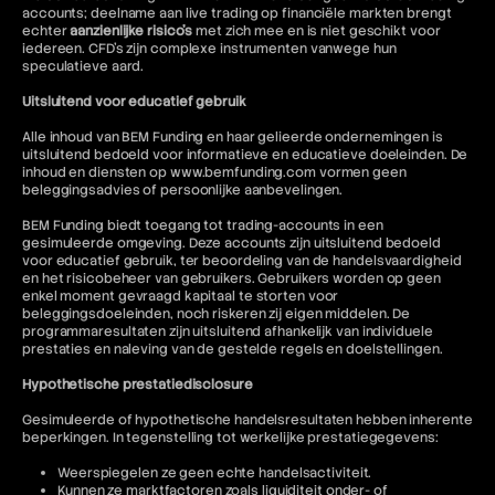
accounts; deelname aan live trading op financiële markten brengt
echter
aanzienlijke risico's
met zich mee en is niet geschikt voor
iedereen. CFD's zijn complexe instrumenten vanwege hun
speculatieve aard.
Uitsluitend voor educatief gebruik
Alle inhoud van BEM Funding en haar gelieerde ondernemingen is
uitsluitend bedoeld voor informatieve en educatieve doeleinden. De
inhoud en diensten op www.bemfunding.com vormen geen
beleggingsadvies of persoonlijke aanbevelingen.
BEM Funding biedt toegang tot trading-accounts in een
gesimuleerde omgeving. Deze accounts zijn uitsluitend bedoeld
voor educatief gebruik, ter beoordeling van de handelsvaardigheid
en het risicobeheer van gebruikers. Gebruikers worden op geen
enkel moment gevraagd kapitaal te storten voor
beleggingsdoeleinden, noch riskeren zij eigen middelen. De
programmaresultaten zijn uitsluitend afhankelijk van individuele
prestaties en naleving van de gestelde regels en doelstellingen.
Hypothetische prestatiedisclosure
Gesimuleerde of hypothetische handelsresultaten hebben inherente
beperkingen. In tegenstelling tot werkelijke prestatiegegevens:
Weerspiegelen ze geen echte handelsactiviteit.
Kunnen ze marktfactoren zoals liquiditeit onder- of