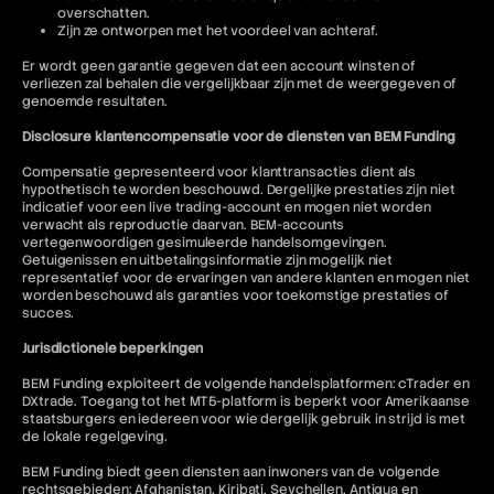
overschatten.
Zijn ze ontworpen met het voordeel van achteraf.
Er wordt geen garantie gegeven dat een account winsten of
verliezen zal behalen die vergelijkbaar zijn met de weergegeven of
genoemde resultaten.
Disclosure klantencompensatie voor de diensten van BEM Funding
Compensatie gepresenteerd voor klanttransacties dient als
hypothetisch te worden beschouwd. Dergelijke prestaties zijn niet
indicatief voor een live trading-account en mogen niet worden
verwacht als reproductie daarvan. BEM-accounts
vertegenwoordigen gesimuleerde handelsomgevingen.
Getuigenissen en uitbetalingsinformatie zijn mogelijk niet
representatief voor de ervaringen van andere klanten en mogen niet
worden beschouwd als garanties voor toekomstige prestaties of
succes.
Jurisdictionele beperkingen
BEM Funding exploiteert de volgende handelsplatformen: cTrader en
DXtrade. Toegang tot het MT5-platform is beperkt voor Amerikaanse
staatsburgers en iedereen voor wie dergelijk gebruik in strijd is met
de lokale regelgeving.
BEM Funding biedt geen diensten aan inwoners van de volgende
rechtsgebieden: Afghanistan, Kiribati, Seychellen, Antigua en