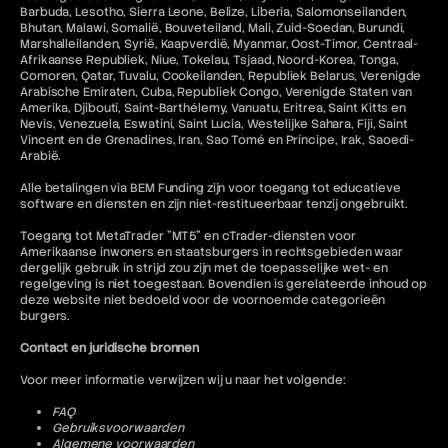
Barbuda, Lesotho, Sierra Leone, Belize, Liberia, Salomonseilanden,
Bhutan, Malawi, Somalië, Bouveteiland, Mali, Zuid-Soedan, Burundi,
Marshalleilanden, Syrië, Kaapverdië, Myanmar, Oost-Timor, Centraal-
Afrikaanse Republiek, Niue, Tokelau, Tsjaad, Noord-Korea, Tonga,
Comoren, Qatar, Tuvalu, Cookeilanden, Republiek Belarus, Verenigde
Arabische Emiraten, Cuba, Republiek Congo, Verenigde Staten van
Amerika, Djibouti, Saint-Barthélemy, Vanuatu, Eritrea, Saint Kitts en
Nevis, Venezuela, Eswatini, Saint Lucia, Westelijke Sahara, Fiji, Saint
Vincent en de Grenadines, Iran, Sao Tomé en Príncipe, Irak, Saoedi-
Arabië.
Alle betalingen via BEM Funding zijn voor toegang tot educatieve
software en diensten en zijn niet-restitueerbaar tenzij ongebruikt.
Toegang tot MetaTrader "MT5" en cTrader-diensten voor
Amerikaanse inwoners en staatsburgers in rechtsgebieden waar
dergelijk gebruik in strijd zou zijn met de toepasselijke wet- en
regelgeving is niet toegestaan. Bovendien is gerelateerde inhoud op
deze website niet bedoeld voor de voornoemde categorieën
burgers.
Contact en juridische bronnen
Voor meer informatie verwijzen wij u naar het volgende:
FAQ
Gebruiksvoorwaarden
Algemene voorwaarden