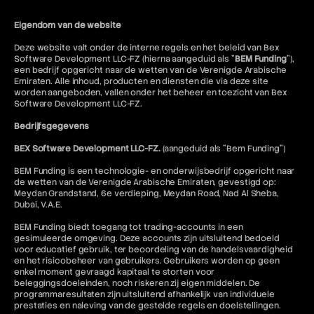
Eigendom van de website
Deze website valt onder de interne regels en het beleid van Bex
Software Development LLC-FZ (hierna aangeduid als "
BEM Funding
"),
een bedrijf opgericht naar de wetten van de Verenigde Arabische
Emiraten. Alle inhoud, producten en diensten die via deze site
worden aangeboden, vallen onder het beheer en toezicht van Bex
Software Development LLC-FZ.
Bedrijfsgegevens
BEX Software Development LLC-FZ.
(aangeduid als "Bem Funding")
BEM Funding is een technologie- en onderwijsbedrijf opgericht naar
de wetten van de Verenigde Arabische Emiraten, gevestigd op:
Meydan Grandstand, 6e verdieping, Meydan Road, Nad Al Sheba,
Dubai, V.A.E.
BEM Funding biedt toegang tot trading-accounts in een
gesimuleerde omgeving. Deze accounts zijn uitsluitend bedoeld
voor educatief gebruik, ter beoordeling van de handelsvaardigheid
en het risicobeheer van gebruikers. Gebruikers worden op geen
enkel moment gevraagd kapitaal te storten voor
beleggingsdoeleinden, noch riskeren zij eigen middelen. De
programmaresultaten zijn uitsluitend afhankelijk van individuele
prestaties en naleving van de gestelde regels en doelstellingen.