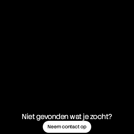
Bucket Shop
Bull
Bull Call Spread Strategy
Bull Market
Bull Put Spread Strategy
Bull Spread Strategy
Bull Trap
Bullish Abandoned Baby
Bullish Harami
Butterfly Spread Options Strategy
Buy Limit Order
Buy Stop Order
Buy Wall
Buy-Side
Niet gevonden wat je zocht?
Neem contact op