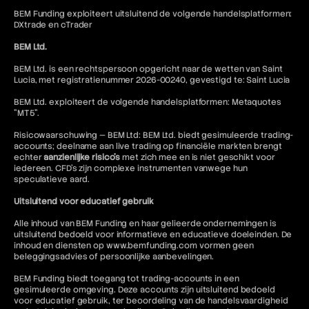
BEM Funding exploiteert uitsluitend de volgende handelsplatformen:
DXtrade en cTrader
BEM Ltd.
BEM Ltd. is een rechtspersoon opgericht naar de wetten van Saint
Lucia, met registratienummer 2026-00240, gevestigd te: Saint Lucia
BEM Ltd. exploiteert de volgende handelsplatformen: Metaquotes
"MT5".
Risicowaarschuwing — BEM Ltd: BEM Ltd. biedt gesimuleerde trading-
accounts; deelname aan live trading op financiële markten brengt
echter
aanzienlijke risico's
met zich mee en is niet geschikt voor
iedereen. CFD's zijn complexe instrumenten vanwege hun
speculatieve aard.
Uitsluitend voor educatief gebruik
Alle inhoud van BEM Funding en haar gelieerde ondernemingen is
uitsluitend bedoeld voor informatieve en educatieve doeleinden. De
inhoud en diensten op www.bemfunding.com vormen geen
beleggingsadvies of persoonlijke aanbevelingen.
BEM Funding biedt toegang tot trading-accounts in een
gesimuleerde omgeving. Deze accounts zijn uitsluitend bedoeld
voor educatief gebruik, ter beoordeling van de handelsvaardigheid