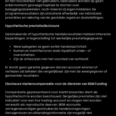
en het risicobeheer van gebruikers. Gebruikers worden op geen
enkel moment gevraagd kapitaal te storten voor
beleggingsdoeleinden, noch riskeren zij eigen middelen. De
programmaresultaten zijn uitsluitend afhankelijk van individuele
prestaties en naleving van de gestelde regels en doelstellingen.
Hypothetische prestatiedisclosure
Gesimuleerde of hypothetische handelsresultaten hebben inherente
beperkingen. In tegenstelling tot werkelijke prestatiegegevens:
Weerspiegelen ze geen echte handelsactiviteit.
Kunnen ze marktfactoren zoals liquiditeit onder- of
overschatten.
Zijn ze ontworpen met het voordeel van achteraf.
Er wordt geen garantie gegeven dat een account winsten of
verliezen zal behalen die vergelijkbaar zijn met de weergegeven of
genoemde resultaten.
Disclosure klantencompensatie voor de diensten van BEM Funding
Compensatie gepresenteerd voor klanttransacties dient als
hypothetisch te worden beschouwd. Dergelijke prestaties zijn niet
indicatief voor een live trading-account en mogen niet worden
verwacht als reproductie daarvan. BEM-accounts
vertegenwoordigen gesimuleerde handelsomgevingen.
Getuigenissen en uitbetalingsinformatie zijn mogelijk niet