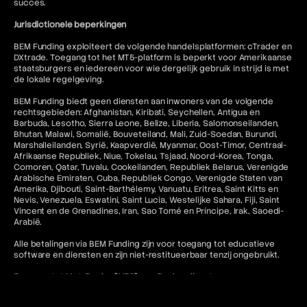
succes.
Jurisdictionele beperkingen
BEM Funding exploiteert de volgende handelsplatformen: cTrader en
DXtrade. Toegang tot het MT5-platform is beperkt voor Amerikaanse
staatsburgers en iedereen voor wie dergelijk gebruik in strijd is met
de lokale regelgeving.
BEM Funding biedt geen diensten aan inwoners van de volgende
rechtsgebieden: Afghanistan, Kiribati, Seychellen, Antigua en
Barbuda, Lesotho, Sierra Leone, Belize, Liberia, Salomonseilanden,
Bhutan, Malawi, Somalië, Bouveteiland, Mali, Zuid-Soedan, Burundi,
Marshalleilanden, Syrië, Kaapverdië, Myanmar, Oost-Timor, Centraal-
Afrikaanse Republiek, Niue, Tokelau, Tsjaad, Noord-Korea, Tonga,
Comoren, Qatar, Tuvalu, Cookeilanden, Republiek Belarus, Verenigde
Arabische Emiraten, Cuba, Republiek Congo, Verenigde Staten van
Amerika, Djibouti, Saint-Barthélemy, Vanuatu, Eritrea, Saint Kitts en
Nevis, Venezuela, Eswatini, Saint Lucia, Westelijke Sahara, Fiji, Saint
Vincent en de Grenadines, Iran, Sao Tomé en Príncipe, Irak, Saoedi-
Arabië.
Alle betalingen via BEM Funding zijn voor toegang tot educatieve
software en diensten en zijn niet-restitueerbaar tenzij ongebruikt.
Toegang tot MetaTrader "MT5" en cTrader-diensten voor
Amerikaanse inwoners en staatsburgers in rechtsgebieden waar
dergelijk gebruik in strijd zou zijn met de toepasselijke wet- en