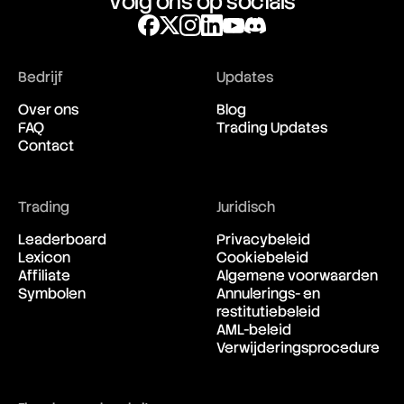
Volg ons op socials
Bull Market
Bull Put Spread Strategy
Bull Spread Strategy
Bull Trap
Bedrijf
Updates
Bullish Abandoned Baby
Bullish Harami
Over ons
Blog
Butterfly Spread Options Strategy
FAQ
Trading Updates
Buy Limit Order
Contact
Buy Stop Order
Buy Wall
Buy-Side
Trading
Juridisch
Leaderboard
Privacybeleid
Lexicon
Cookiebeleid
Affiliate
Algemene voorwaarden
Symbolen
Annulerings- en
restitutiebeleid
AML-beleid
Verwijderingsprocedure