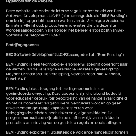
Eigendom van de website
Deze website valt onder de interne regels en het beleid van Bex
Software Development LLC-FZ (hierna aangeduid als "
BEM Funding
"),
een bedrijf opgericht naar de wetten van de Verenigde Arabische
Emiraten. Alle inhoud, producten en diensten die via deze site
worden aangeboden, vallen onder het beheer en toezicht van Bex
Software Development LLC-FZ.
Bedrijfsgegevens
BEX Software Development LLC-FZ.
(aangeduid als "Bem Funding")
BEM Funding is een technologie- en onderwijsbedrijf opgericht naar
de wetten van de Verenigde Arabische Emiraten, gevestigd op:
Meydan Grandstand, 6e verdieping, Meydan Road, Nad Al Sheba,
Dubai, V.A.E.
BEM Funding biedt toegang tot trading-accounts in een
gesimuleerde omgeving. Deze accounts zijn uitsluitend bedoeld
voor educatief gebruik, ter beoordeling van de handelsvaardigheid
en het risicobeheer van gebruikers. Gebruikers worden op geen
enkel moment gevraagd kapitaal te storten voor
beleggingsdoeleinden, noch riskeren zij eigen middelen. De
programmaresultaten zijn uitsluitend afhankelijk van individuele
prestaties en naleving van de gestelde regels en doelstellingen.
BEM Funding exploiteert uitsluitend de volgende handelsplatformen: