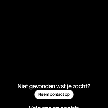
Black Money
Black Swan
Block
Block Header
Block Height
Block Reward
Blockchain
Bollinger Bands
Bond
Box Spread
Breakdown
Breakeven
Breakout
Brent Crude Oil
Bretton Woods Agreement
British Pound (GBP)
Broker
BTD
Niet gevonden wat je zocht?
BTFD
Bubble
Neem contact op
Bucket Shop
Bull
Bull Call Spread Strategy