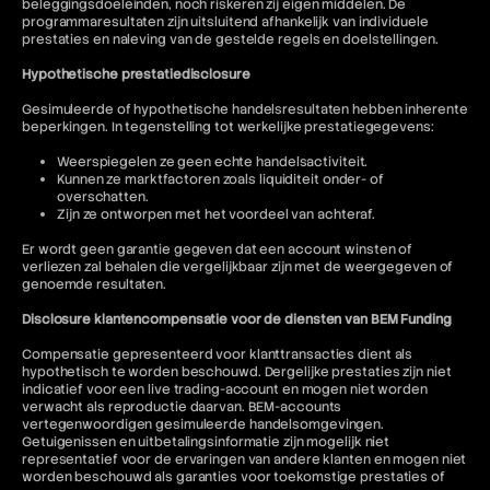
beleggingsdoeleinden, noch riskeren zij eigen middelen. De
programmaresultaten zijn uitsluitend afhankelijk van individuele
prestaties en naleving van de gestelde regels en doelstellingen.
Hypothetische prestatiedisclosure
Gesimuleerde of hypothetische handelsresultaten hebben inherente
beperkingen. In tegenstelling tot werkelijke prestatiegegevens:
Weerspiegelen ze geen echte handelsactiviteit.
Kunnen ze marktfactoren zoals liquiditeit onder- of
overschatten.
Zijn ze ontworpen met het voordeel van achteraf.
Er wordt geen garantie gegeven dat een account winsten of
verliezen zal behalen die vergelijkbaar zijn met de weergegeven of
genoemde resultaten.
Disclosure klantencompensatie voor de diensten van BEM Funding
Compensatie gepresenteerd voor klanttransacties dient als
hypothetisch te worden beschouwd. Dergelijke prestaties zijn niet
indicatief voor een live trading-account en mogen niet worden
verwacht als reproductie daarvan. BEM-accounts
vertegenwoordigen gesimuleerde handelsomgevingen.
Getuigenissen en uitbetalingsinformatie zijn mogelijk niet
representatief voor de ervaringen van andere klanten en mogen niet
worden beschouwd als garanties voor toekomstige prestaties of