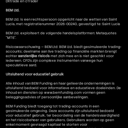
DXtrade en cTrader
BEM Ltd.
BEM Ltd. is een rechtspersoon opgericht naar de wetten van Saint
Lucia, met registratienummer 2026-00240, gevestigd te: Saint Lucia
BEM Ltd. exploiteert de volgende handelsplatformen: Metaquotes
"MT5".
Risicowaarschuwing — BEM Ltd: BEM Ltd. biedt gesimuleerde trading-
accounts; deelname aan live trading op financiële markten brengt
echter
aanzienlijke risico's
met zich mee en is niet geschikt voor
iedereen. CFD's zijn complexe instrumenten vanwege hun
speculatieve aard.
Uitsluitend voor educatief gebruik
Alle inhoud van BEM Funding en haar gelieerde ondernemingen is
uitsluitend bedoeld voor informatieve en educatieve doeleinden. De
inhoud en diensten op www.bemfunding.com vormen geen
beleggingsadvies of persoonlijke aanbevelingen.
BEM Funding biedt toegang tot trading-accounts in een
gesimuleerde omgeving. Deze accounts zijn uitsluitend bedoeld
voor educatief gebruik, ter beoordeling van de handelsvaardigheid
en het risicobeheer van gebruikers. Gebruikers worden op geen
enkel moment gevraagd kapitaal te storten voor