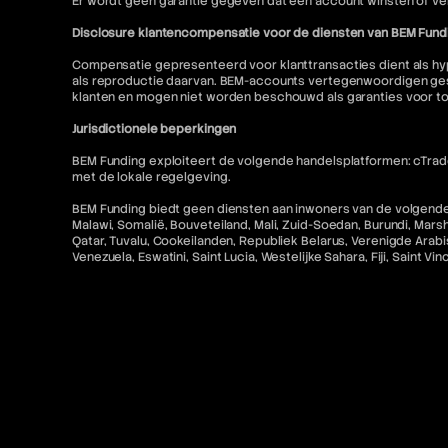
Er wordt geen garantie gegeven dat een account winsten of ver
Disclosure klantencompensatie voor de diensten van BEM Fund
Compensatie gepresenteerd voor klanttransacties dient als hyp
als reproductie daarvan. BEM-accounts vertegenwoordigen gesi
klanten en mogen niet worden beschouwd als garanties voor t
Jurisdictionele beperkingen
BEM Funding exploiteert de volgende handelsplatformen: cTrader
met de lokale regelgeving.
BEM Funding biedt geen diensten aan inwoners van de volgende r
Malawi, Somalië, Bouveteiland, Mali, Zuid-Soedan, Burundi, Mars
Qatar, Tuvalu, Cookeilanden, Republiek Belarus, Verenigde Arabis
Venezuela, Eswatini, Saint Lucia, Westelijke Sahara, Fiji, Saint V
Alle betalingen via BEM Funding zijn voor toegang tot educatieve
Toegang tot MetaTrader "MT5" en cTrader-diensten voor Amerikaa
niet toegestaan. Bovendien is gerelateerde inhoud op deze w
Contact en juridische bronnen
Voor meer informatie verwijzen wij u naar het volgende:
FAQ