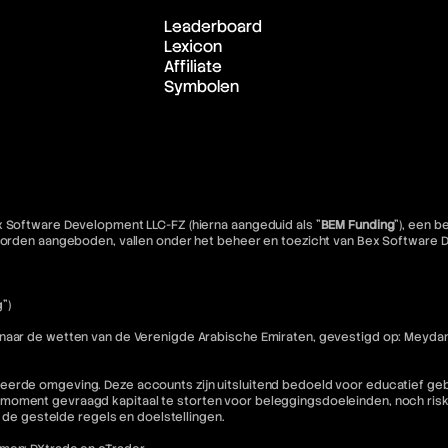
Leaderboard
Lexicon
Affiliate
Symbolen
x Software Development LLC-FZ (hierna aangeduid als "
BEM Funding
"), een 
e worden aangeboden, vallen onder het beheer en toezicht van Bex Software
")
 naar de wetten van de Verenigde Arabische Emiraten, gevestigd op: Meydan
eerde omgeving. Deze accounts zijn uitsluitend bedoeld voor educatief geb
moment gevraagd kapitaal te storten voor beleggingsdoeleinden, noch riske
n de gestelde regels en doelstellingen.