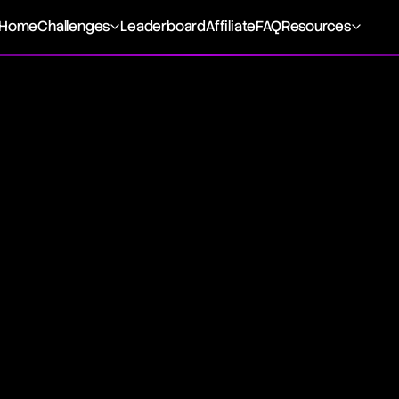
Home
Challenges
Leaderboard
Affiliate
FAQ
Resources
e bespoke financial agreements between two parties to buy
re date and price. They serve as a tool for managing risk, l
re market movements. Unlike standardized futures contract
offer customization but carry counterparty risk, as they ar
ments.
e
, the buyer commits to purchasing, and the seller to selling
te. These contracts are not exchange-traded, leading to a hig
us assets like commodities, currencies, and financial inst