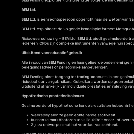
BEM Funding exploiteert uitsluitend de volgende handelsplatfo
BEM Ltd.
BEM Ltd. is een rechtspersoon opgericht naar de wetten van Sai
BEM Ltd. exploiteert de volgende handelsplatformen: Metaquot
Risicowaarschuwing — BEM Ltd: BEM Ltd. biedt gesimuleerde tra
iedereen. CFD's zijn complexe instrumenten vanwege hun specu
Uitsluitend voor educatief gebruik
Alle inhoud van BEM Funding en haar gelieerde ondernemingen 
beleggingsadvies of persoonlijke aanbevelingen.
BEM Funding biedt toegang tot trading-accounts in een gesimul
risicobeheer van gebruikers. Gebruikers worden op geen enkel 
uitsluitend afhankelijk van individuele prestaties en naleving va
Hypothetische prestatiedisclosure
Gesimuleerde of hypothetische handelsresultaten hebben inhere
Weerspiegelen ze geen echte handelsactiviteit.
Kunnen ze marktfactoren zoals liquiditeit onder- of oversc
Zijn ze ontworpen met het voordeel van achteraf.