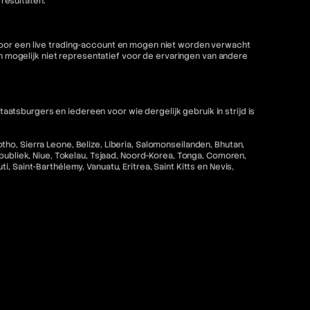
resultaten.
 voor een live trading-account en mogen niet worden verwacht
mogelijk niet representatief voor de ervaringen van andere
tsburgers en iedereen voor wie dergelijk gebruik in strijd is
ho, Sierra Leone, Belize, Liberia, Salomonseilanden, Bhutan,
epubliek, Niue, Tokelau, Tsjaad, Noord-Korea, Tonga, Comoren,
 Saint-Barthélemy, Vanuatu, Eritrea, Saint Kitts en Nevis,
strijd zou zijn met de toepasselijke wet- en regelgeving is