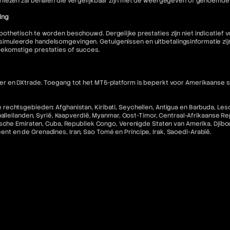
liezen zal behalen die vergelijkbaar zijn met de weergegeven of genoemde 
ing
othetisch te worden beschouwd. Dergelijke prestaties zijn niet indicatief
muleerde handelsomgevingen. Getuigenissen en uitbetalingsinformatie zijn 
oekomstige prestaties of succes.
 en DXtrade. Toegang tot het MT5-platform is beperkt voor Amerikaanse staa
echtsgebieden: Afghanistan, Kiribati, Seychellen, Antigua en Barbuda, Lesot
halleilanden, Syrië, Kaapverdië, Myanmar, Oost-Timor, Centraal-Afrikaanse R
che Emiraten, Cuba, Republiek Congo, Verenigde Staten van Amerika, Djibouti,
incent en de Grenadines, Iran, Sao Tomé en Príncipe, Irak, Saoedi-Arabië.
 software en diensten en zijn niet-restitueerbaar tenzij ongebruikt.
nse inwoners en staatsburgers in rechtsgebieden waar dergelijk gebruik in 
ebsite niet bedoeld voor de voornoemde categorieën burgers.