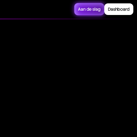
Aan de slag
Dashboard
 or sell an asset at
ocking in prices, and
s traded on
e private over-the-
, an asset at a set
her risk of default.
ruments, with prices