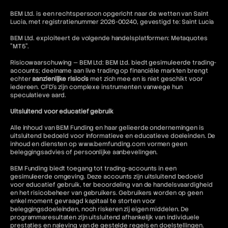
BEM Ltd. is een rechtspersoon opgericht naar de wetten van Saint
Lucia, met registratienummer 2026-00240, gevestigd te: Saint Lucia
BEM Ltd. exploiteert de volgende handelsplatformen: Metaquotes
"MT5".
Risicowaarschuwing — BEM Ltd: BEM Ltd. biedt gesimuleerde trading-
accounts; deelname aan live trading op financiële markten brengt
echter
aanzienlijke risico's
met zich mee en is niet geschikt voor
iedereen. CFD's zijn complexe instrumenten vanwege hun
speculatieve aard.
Uitsluitend voor educatief gebruik
Alle inhoud van BEM Funding en haar gelieerde ondernemingen is
uitsluitend bedoeld voor informatieve en educatieve doeleinden. De
inhoud en diensten op www.bemfunding.com vormen geen
beleggingsadvies of persoonlijke aanbevelingen.
BEM Funding biedt toegang tot trading-accounts in een
gesimuleerde omgeving. Deze accounts zijn uitsluitend bedoeld
voor educatief gebruik, ter beoordeling van de handelsvaardigheid
en het risicobeheer van gebruikers. Gebruikers worden op geen
enkel moment gevraagd kapitaal te storten voor
beleggingsdoeleinden, noch riskeren zij eigen middelen. De
programmaresultaten zijn uitsluitend afhankelijk van individuele
prestaties en naleving van de gestelde regels en doelstellingen.