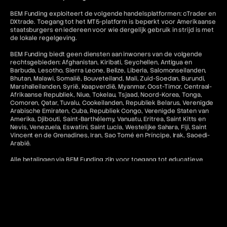
BEM Funding exploiteert de volgende handelsplatformen: cTrader en
DXtrade. Toegang tot het MT5-platform is beperkt voor Amerikaanse
staatsburgers en iedereen voor wie dergelijk gebruik in strijd is met
de lokale regelgeving.
BEM Funding biedt geen diensten aan inwoners van de volgende
rechtsgebieden: Afghanistan, Kiribati, Seychellen, Antigua en
Barbuda, Lesotho, Sierra Leone, Belize, Liberia, Salomonseilanden,
Bhutan, Malawi, Somalië, Bouveteiland, Mali, Zuid-Soedan, Burundi,
Marshalleilanden, Syrië, Kaapverdië, Myanmar, Oost-Timor, Centraal-
Afrikaanse Republiek, Niue, Tokelau, Tsjaad, Noord-Korea, Tonga,
Comoren, Qatar, Tuvalu, Cookeilanden, Republiek Belarus, Verenigde
Arabische Emiraten, Cuba, Republiek Congo, Verenigde Staten van
Amerika, Djibouti, Saint-Barthélemy, Vanuatu, Eritrea, Saint Kitts en
Nevis, Venezuela, Eswatini, Saint Lucia, Westelijke Sahara, Fiji, Saint
Vincent en de Grenadines, Iran, Sao Tomé en Príncipe, Irak, Saoedi-
Arabië.
Alle betalingen via BEM Funding zijn voor toegang tot educatieve
software en diensten en zijn niet-restitueerbaar tenzij ongebruikt.
Toegang tot MetaTrader "MT5" en cTrader-diensten voor
Amerikaanse inwoners en staatsburgers in rechtsgebieden waar
dergelijk gebruik in strijd zou zijn met de toepasselijke wet- en
regelgeving is niet toegestaan. Bovendien is gerelateerde inhoud op
deze website niet bedoeld voor de voornoemde categorieën
burgers.