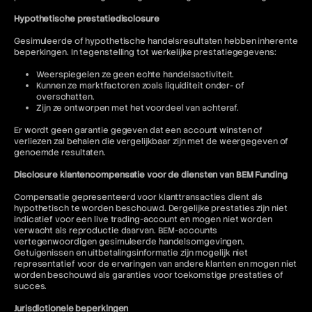
Hypothetische prestatiedisclosure
Gesimuleerde of hypothetische handelsresultaten hebben inherente
beperkingen. In tegenstelling tot werkelijke prestatiegegevens:
Weerspiegelen ze geen echte handelsactiviteit.
Kunnen ze marktfactoren zoals liquiditeit onder- of
overschatten.
Zijn ze ontworpen met het voordeel van achteraf.
Er wordt geen garantie gegeven dat een account winsten of
verliezen zal behalen die vergelijkbaar zijn met de weergegeven of
genoemde resultaten.
Disclosure klantencompensatie voor de diensten van BEM Funding
Compensatie gepresenteerd voor klanttransacties dient als
hypothetisch te worden beschouwd. Dergelijke prestaties zijn niet
indicatief voor een live trading-account en mogen niet worden
verwacht als reproductie daarvan. BEM-accounts
vertegenwoordigen gesimuleerde handelsomgevingen.
Getuigenissen en uitbetalingsinformatie zijn mogelijk niet
representatief voor de ervaringen van andere klanten en mogen niet
worden beschouwd als garanties voor toekomstige prestaties of
succes.
Jurisdictionele beperkingen