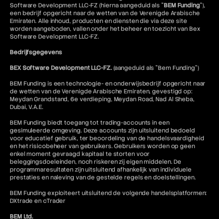
Software Development LLC-FZ (hierna aangeduid als "
BEM Funding
"),
een bedrijf opgericht naar de wetten van de Verenigde Arabische
Emiraten. Alle inhoud, producten en diensten die via deze site
worden aangeboden, vallen onder het beheer en toezicht van Bex
Software Development LLC-FZ.
Bedrijfsgegevens
BEX Software Development LLC-FZ.
(aangeduid als "Bem Funding")
BEM Funding is een technologie- en onderwijsbedrijf opgericht naar
de wetten van de Verenigde Arabische Emiraten, gevestigd op:
Meydan Grandstand, 6e verdieping, Meydan Road, Nad Al Sheba,
Dubai, V.A.E.
BEM Funding biedt toegang tot trading-accounts in een
gesimuleerde omgeving. Deze accounts zijn uitsluitend bedoeld
voor educatief gebruik, ter beoordeling van de handelsvaardigheid
en het risicobeheer van gebruikers. Gebruikers worden op geen
enkel moment gevraagd kapitaal te storten voor
beleggingsdoeleinden, noch riskeren zij eigen middelen. De
programmaresultaten zijn uitsluitend afhankelijk van individuele
prestaties en naleving van de gestelde regels en doelstellingen.
BEM Funding exploiteert uitsluitend de volgende handelsplatformen:
DXtrade en cTrader
BEM Ltd.