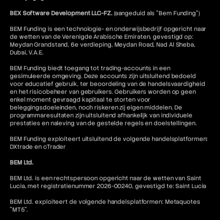
BEX Software Development LLC-FZ.
(aangeduid als "Bem Funding")
BEM Funding is een technologie- en onderwijsbedrijf opgericht naar
de wetten van de Verenigde Arabische Emiraten, gevestigd op:
Meydan Grandstand, 6e verdieping, Meydan Road, Nad Al Sheba,
Dubai, V.A.E.
BEM Funding biedt toegang tot trading-accounts in een
gesimuleerde omgeving. Deze accounts zijn uitsluitend bedoeld
voor educatief gebruik, ter beoordeling van de handelsvaardigheid
en het risicobeheer van gebruikers. Gebruikers worden op geen
enkel moment gevraagd kapitaal te storten voor
beleggingsdoeleinden, noch riskeren zij eigen middelen. De
programmaresultaten zijn uitsluitend afhankelijk van individuele
prestaties en naleving van de gestelde regels en doelstellingen.
BEM Funding exploiteert uitsluitend de volgende handelsplatformen:
DXtrade en cTrader
BEM Ltd.
BEM Ltd. is een rechtspersoon opgericht naar de wetten van Saint
Lucia, met registratienummer 2026-00240, gevestigd te: Saint Lucia
BEM Ltd. exploiteert de volgende handelsplatformen: Metaquotes
"MT5".