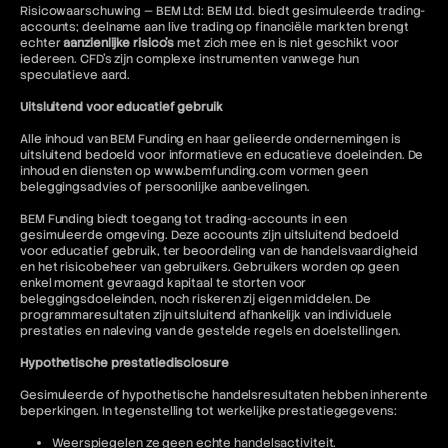
Risicowaarschuwing — BEM Ltd: BEM Ltd. biedt gesimuleerde trading-
accounts; deelname aan live trading op financiële markten brengt
echter
aanzienlijke risico's
met zich mee en is niet geschikt voor
iedereen. CFD's zijn complexe instrumenten vanwege hun
speculatieve aard.
Uitsluitend voor educatief gebruik
Alle inhoud van BEM Funding en haar gelieerde ondernemingen is
uitsluitend bedoeld voor informatieve en educatieve doeleinden. De
inhoud en diensten op www.bemfunding.com vormen geen
beleggingsadvies of persoonlijke aanbevelingen.
BEM Funding biedt toegang tot trading-accounts in een
gesimuleerde omgeving. Deze accounts zijn uitsluitend bedoeld
voor educatief gebruik, ter beoordeling van de handelsvaardigheid
en het risicobeheer van gebruikers. Gebruikers worden op geen
enkel moment gevraagd kapitaal te storten voor
beleggingsdoeleinden, noch riskeren zij eigen middelen. De
programmaresultaten zijn uitsluitend afhankelijk van individuele
prestaties en naleving van de gestelde regels en doelstellingen.
Hypothetische prestatiedisclosure
Gesimuleerde of hypothetische handelsresultaten hebben inherente
beperkingen. In tegenstelling tot werkelijke prestatiegegevens:
Weerspiegelen ze geen echte handelsactiviteit.