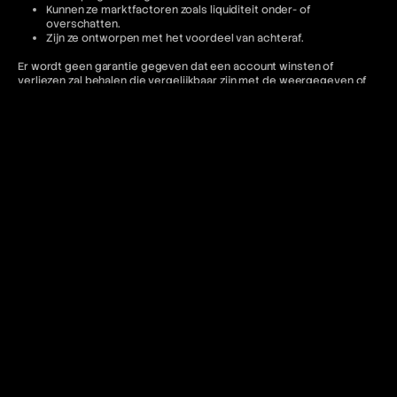
Kunnen ze marktfactoren zoals liquiditeit onder- of
overschatten.
Zijn ze ontworpen met het voordeel van achteraf.
Er wordt geen garantie gegeven dat een account winsten of
verliezen zal behalen die vergelijkbaar zijn met de weergegeven of
genoemde resultaten.
Disclosure klantencompensatie voor de diensten van BEM Funding
Compensatie gepresenteerd voor klanttransacties dient als
hypothetisch te worden beschouwd. Dergelijke prestaties zijn niet
indicatief voor een live trading-account en mogen niet worden
verwacht als reproductie daarvan. BEM-accounts
vertegenwoordigen gesimuleerde handelsomgevingen.
Getuigenissen en uitbetalingsinformatie zijn mogelijk niet
representatief voor de ervaringen van andere klanten en mogen niet
worden beschouwd als garanties voor toekomstige prestaties of
succes.
Jurisdictionele beperkingen
BEM Funding exploiteert de volgende handelsplatformen: cTrader en
DXtrade. Toegang tot het MT5-platform is beperkt voor Amerikaanse
staatsburgers en iedereen voor wie dergelijk gebruik in strijd is met
de lokale regelgeving.
BEM Funding biedt geen diensten aan inwoners van de volgende