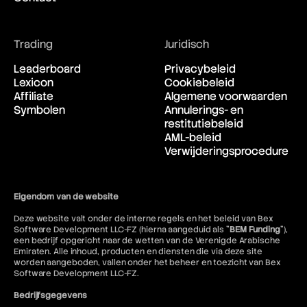
Trading
Juridisch
Leaderboard
Privacybeleid
Lexicon
Cookiebeleid
Affiliate
Algemene voorwaarden
Symbolen
Annulerings- en
restitutiebeleid
AML-beleid
Verwijderingsprocedure
Eigendom van de website
Deze website valt onder de interne regels en het beleid van Bex
Software Development LLC-FZ (hierna aangeduid als "
BEM Funding
"),
een bedrijf opgericht naar de wetten van de Verenigde Arabische
Emiraten. Alle inhoud, producten en diensten die via deze site
worden aangeboden, vallen onder het beheer en toezicht van Bex
Software Development LLC-FZ.
Bedrijfsgegevens