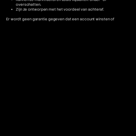
overschatten.
Zijn ze ontworpen met het voordeel van achteraf.
Er wordt geen garantie gegeven dat een account winsten of
verliezen zal behalen die vergelijkbaar zijn met de weergegeven of
genoemde resultaten.
Disclosure klantencompensatie voor de diensten van BEM Funding
Compensatie gepresenteerd voor klanttransacties dient als
hypothetisch te worden beschouwd. Dergelijke prestaties zijn niet
indicatief voor een live trading-account en mogen niet worden
verwacht als reproductie daarvan. BEM-accounts
vertegenwoordigen gesimuleerde handelsomgevingen.
Getuigenissen en uitbetalingsinformatie zijn mogelijk niet
representatief voor de ervaringen van andere klanten en mogen niet
worden beschouwd als garanties voor toekomstige prestaties of
succes.
Jurisdictionele beperkingen
BEM Funding exploiteert de volgende handelsplatformen: cTrader en
DXtrade. Toegang tot het MT5-platform is beperkt voor Amerikaanse
staatsburgers en iedereen voor wie dergelijk gebruik in strijd is met
de lokale regelgeving.
BEM Funding biedt geen diensten aan inwoners van de volgende
rechtsgebieden: Afghanistan, Kiribati, Seychellen, Antigua en