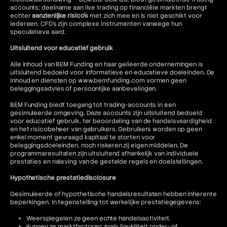
accounts; deelname aan live trading op financiële markten brengt
echter
aanzienlijke risico's
met zich mee en is niet geschikt voor
iedereen. CFD's zijn complexe instrumenten vanwege hun
speculatieve aard.
Uitsluitend voor educatief gebruik
Alle inhoud van BEM Funding en haar gelieerde ondernemingen is
uitsluitend bedoeld voor informatieve en educatieve doeleinden. De
inhoud en diensten op www.bemfunding.com vormen geen
beleggingsadvies of persoonlijke aanbevelingen.
BEM Funding biedt toegang tot trading-accounts in een
gesimuleerde omgeving. Deze accounts zijn uitsluitend bedoeld
voor educatief gebruik, ter beoordeling van de handelsvaardigheid
en het risicobeheer van gebruikers. Gebruikers worden op geen
enkel moment gevraagd kapitaal te storten voor
beleggingsdoeleinden, noch riskeren zij eigen middelen. De
programmaresultaten zijn uitsluitend afhankelijk van individuele
prestaties en naleving van de gestelde regels en doelstellingen.
Hypothetische prestatiedisclosure
Gesimuleerde of hypothetische handelsresultaten hebben inherente
beperkingen. In tegenstelling tot werkelijke prestatiegegevens:
Weerspiegelen ze geen echte handelsactiviteit.
Kunnen ze marktfactoren zoals liquiditeit onder- of