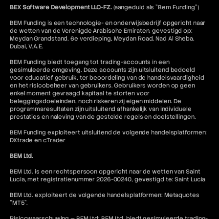
BEX Software Development LLC-FZ.
(aangeduid als "Bem Funding")
BEM Funding is een technologie- en onderwijsbedrijf opgericht naar
de wetten van de Verenigde Arabische Emiraten, gevestigd op:
Meydan Grandstand, 6e verdieping, Meydan Road, Nad Al Sheba,
Dubai, V.A.E.
BEM Funding biedt toegang tot trading-accounts in een
gesimuleerde omgeving. Deze accounts zijn uitsluitend bedoeld
voor educatief gebruik, ter beoordeling van de handelsvaardigheid
en het risicobeheer van gebruikers. Gebruikers worden op geen
enkel moment gevraagd kapitaal te storten voor
beleggingsdoeleinden, noch riskeren zij eigen middelen. De
programmaresultaten zijn uitsluitend afhankelijk van individuele
prestaties en naleving van de gestelde regels en doelstellingen.
BEM Funding exploiteert uitsluitend de volgende handelsplatformen:
DXtrade en cTrader
BEM Ltd.
BEM Ltd. is een rechtspersoon opgericht naar de wetten van Saint
Lucia, met registratienummer 2026-00240, gevestigd te: Saint Lucia
BEM Ltd. exploiteert de volgende handelsplatformen: Metaquotes
"MT5".
Risicowaarschuwing — BEM Ltd: BEM Ltd. biedt gesimuleerde trading-