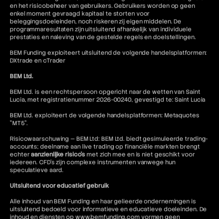
en het risicobeheer van gebruikers. Gebruikers worden op geen
enkel moment gevraagd kapitaal te storten voor
beleggingsdoeleinden, noch riskeren zij eigen middelen. De
programmaresultaten zijn uitsluitend afhankelijk van individuele
prestaties en naleving van de gestelde regels en doelstellingen.
BEM Funding exploiteert uitsluitend de volgende handelsplatformen:
DXtrade en cTrader
BEM Ltd.
BEM Ltd. is een rechtspersoon opgericht naar de wetten van Saint
Lucia, met registratienummer 2026-00240, gevestigd te: Saint Lucia
BEM Ltd. exploiteert de volgende handelsplatformen: Metaquotes
"MT5".
Risicowaarschuwing — BEM Ltd: BEM Ltd. biedt gesimuleerde trading-
accounts; deelname aan live trading op financiële markten brengt
echter
aanzienlijke risico's
met zich mee en is niet geschikt voor
iedereen. CFD's zijn complexe instrumenten vanwege hun
speculatieve aard.
Uitsluitend voor educatief gebruik
Alle inhoud van BEM Funding en haar gelieerde ondernemingen is
uitsluitend bedoeld voor informatieve en educatieve doeleinden. De
inhoud en diensten op www.bemfunding.com vormen geen