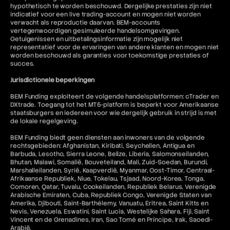
hypothetisch te worden beschouwd. Dergelijke prestaties zijn niet
indicatief voor een live trading-account en mogen niet worden
verwacht als reproductie daarvan. BEM-accounts
vertegenwoordigen gesimuleerde handelsomgevingen.
Getuigenissen en uitbetalingsinformatie zijn mogelijk niet
representatief voor de ervaringen van andere klanten en mogen niet
worden beschouwd als garanties voor toekomstige prestaties of
succes.
Jurisdictionele beperkingen
BEM Funding exploiteert de volgende handelsplatformen: cTrader en
DXtrade. Toegang tot het MT5-platform is beperkt voor Amerikaanse
staatsburgers en iedereen voor wie dergelijk gebruik in strijd is met
de lokale regelgeving.
BEM Funding biedt geen diensten aan inwoners van de volgende
rechtsgebieden: Afghanistan, Kiribati, Seychellen, Antigua en
Barbuda, Lesotho, Sierra Leone, Belize, Liberia, Salomonseilanden,
Bhutan, Malawi, Somalië, Bouveteiland, Mali, Zuid-Soedan, Burundi,
Marshalleilanden, Syrië, Kaapverdië, Myanmar, Oost-Timor, Centraal-
Afrikaanse Republiek, Niue, Tokelau, Tsjaad, Noord-Korea, Tonga,
Comoren, Qatar, Tuvalu, Cookeilanden, Republiek Belarus, Verenigde
Arabische Emiraten, Cuba, Republiek Congo, Verenigde Staten van
Amerika, Djibouti, Saint-Barthélemy, Vanuatu, Eritrea, Saint Kitts en
Nevis, Venezuela, Eswatini, Saint Lucia, Westelijke Sahara, Fiji, Saint
Vincent en de Grenadines, Iran, Sao Tomé en Príncipe, Irak, Saoedi-
Arabië.