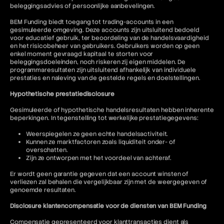
beleggingsadvies of persoonlijke aanbevelingen.
BEM Funding biedt toegang tot trading-accounts in een
gesimuleerde omgeving. Deze accounts zijn uitsluitend bedoeld
voor educatief gebruik, ter beoordeling van de handelsvaardigheid
en het risicobeheer van gebruikers. Gebruikers worden op geen
enkel moment gevraagd kapitaal te storten voor
beleggingsdoeleinden, noch riskeren zij eigen middelen. De
programmaresultaten zijn uitsluitend afhankelijk van individuele
prestaties en naleving van de gestelde regels en doelstellingen.
Hypothetische prestatiedisclosure
Gesimuleerde of hypothetische handelsresultaten hebben inherente
beperkingen. In tegenstelling tot werkelijke prestatiegegevens:
Weerspiegelen ze geen echte handelsactiviteit.
Kunnen ze marktfactoren zoals liquiditeit onder- of
overschatten.
Zijn ze ontworpen met het voordeel van achteraf.
Er wordt geen garantie gegeven dat een account winsten of
verliezen zal behalen die vergelijkbaar zijn met de weergegeven of
genoemde resultaten.
Disclosure klantencompensatie voor de diensten van BEM Funding
Compensatie gepresenteerd voor klanttransacties dient als