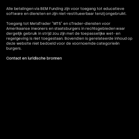
Alle betalingen via BEM Funding zijn voor toegang tot educatieve
software en diensten en zijn niet-restitueerbaar tenzij ongebruikt.
Toegang tot MetaTrader "MT5" en cTrader-diensten voor
Amerikaanse inwoners en staatsburgers in rechtsgebieden waar
dergelijk gebruik in strijd zou zijn met de toepasselijke wet- en
regelgeving is niet toegestaan. Bovendien is gerelateerde inhoud op
deze website niet bedoeld voor de voornoemde categorieën
burgers.
Contact en juridische bronnen
Voor meer informatie verwijzen wij u naar het volgende:
FAQ
Gebruiksvoorwaarden
Algemene voorwaarden
Verboden trading-praktijken
Privacybeleid
Annulerings- en restitutiebeleid
AML-beleid
Of neem contact op:
contact@bemfunding.com
*Ingangsdatum: 13/04/2026*