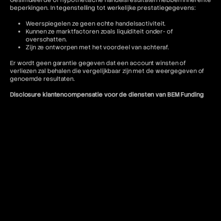
Gesimuleerde of hypothetische handelsresultaten hebben inherente
beperkingen. In tegenstelling tot werkelijke prestatiegegevens:
Weerspiegelen ze geen echte handelsactiviteit.
Kunnen ze marktfactoren zoals liquiditeit onder- of
overschatten.
Zijn ze ontworpen met het voordeel van achteraf.
Er wordt geen garantie gegeven dat een account winsten of
verliezen zal behalen die vergelijkbaar zijn met de weergegeven of
genoemde resultaten.
Disclosure klantencompensatie voor de diensten van BEM Funding
Compensatie gepresenteerd voor klanttransacties dient als
hypothetisch te worden beschouwd. Dergelijke prestaties zijn niet
indicatief voor een live trading-account en mogen niet worden
verwacht als reproductie daarvan. BEM-accounts
vertegenwoordigen gesimuleerde handelsomgevingen.
Getuigenissen en uitbetalingsinformatie zijn mogelijk niet
representatief voor de ervaringen van andere klanten en mogen niet
worden beschouwd als garanties voor toekomstige prestaties of
succes.
Jurisdictionele beperkingen
BEM Funding exploiteert de volgende handelsplatformen: cTrader en
DXtrade. Toegang tot het MT5-platform is beperkt voor Amerikaanse