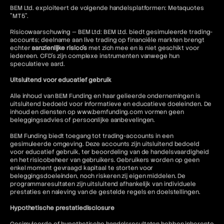
BEM Ltd. exploiteert de volgende handelsplatformen: Metaquotes
"MT5".
Risicowaarschuwing — BEM Ltd: BEM Ltd. biedt gesimuleerde trading-
accounts; deelname aan live trading op financiële markten brengt
echter
aanzienlijke risico's
met zich mee en is niet geschikt voor
iedereen. CFD's zijn complexe instrumenten vanwege hun
speculatieve aard.
Uitsluitend voor educatief gebruik
Alle inhoud van BEM Funding en haar gelieerde ondernemingen is
uitsluitend bedoeld voor informatieve en educatieve doeleinden. De
inhoud en diensten op www.bemfunding.com vormen geen
beleggingsadvies of persoonlijke aanbevelingen.
BEM Funding biedt toegang tot trading-accounts in een
gesimuleerde omgeving. Deze accounts zijn uitsluitend bedoeld
voor educatief gebruik, ter beoordeling van de handelsvaardigheid
en het risicobeheer van gebruikers. Gebruikers worden op geen
enkel moment gevraagd kapitaal te storten voor
beleggingsdoeleinden, noch riskeren zij eigen middelen. De
programmaresultaten zijn uitsluitend afhankelijk van individuele
prestaties en naleving van de gestelde regels en doelstellingen.
Hypothetische prestatiedisclosure