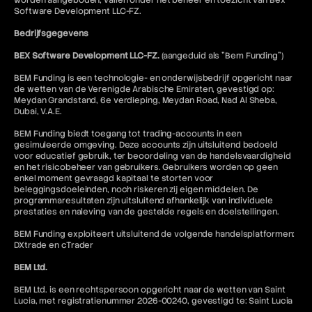
worden aangeboden, vallen onder het beheer en toezicht van Bex
Software Development LLC-FZ.
Bedrijfsgegevens
BEX Software Development LLC-FZ.
(aangeduid als "Bem Funding")
BEM Funding is een technologie- en onderwijsbedrijf opgericht naar
de wetten van de Verenigde Arabische Emiraten, gevestigd op:
Meydan Grandstand, 6e verdieping, Meydan Road, Nad Al Sheba,
Dubai, V.A.E.
BEM Funding biedt toegang tot trading-accounts in een
gesimuleerde omgeving. Deze accounts zijn uitsluitend bedoeld
voor educatief gebruik, ter beoordeling van de handelsvaardigheid
en het risicobeheer van gebruikers. Gebruikers worden op geen
enkel moment gevraagd kapitaal te storten voor
beleggingsdoeleinden, noch riskeren zij eigen middelen. De
programmaresultaten zijn uitsluitend afhankelijk van individuele
prestaties en naleving van de gestelde regels en doelstellingen.
BEM Funding exploiteert uitsluitend de volgende handelsplatformen:
DXtrade en cTrader
BEM Ltd.
BEM Ltd. is een rechtspersoon opgericht naar de wetten van Saint
Lucia, met registratienummer 2026-00240, gevestigd te: Saint Lucia