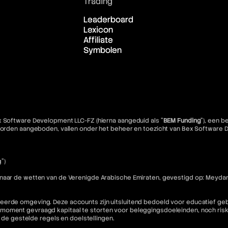
Trading
Leaderboard
Lexicon
Affiliate
Symbolen
x Software Development LLC-FZ (hierna aangeduid als "
BEM Funding
"), een 
e worden aangeboden, vallen onder het beheer en toezicht van Bex Software
")
 naar de wetten van de Verenigde Arabische Emiraten, gevestigd op: Meydan
eerde omgeving. Deze accounts zijn uitsluitend bedoeld voor educatief geb
moment gevraagd kapitaal te storten voor beleggingsdoeleinden, noch riske
n de gestelde regels en doelstellingen.