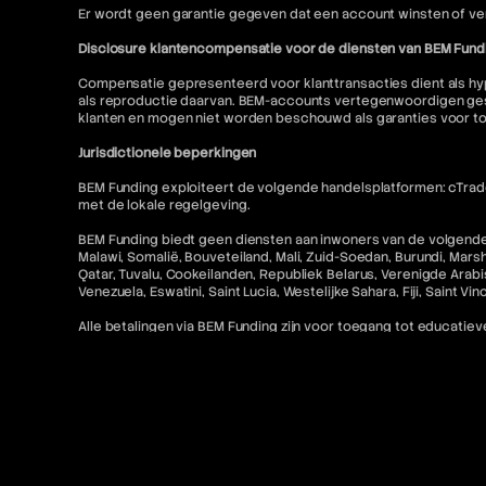
Er wordt geen garantie gegeven dat een account winsten of ver
Disclosure klantencompensatie voor de diensten van BEM Fund
Compensatie gepresenteerd voor klanttransacties dient als hyp
als reproductie daarvan. BEM-accounts vertegenwoordigen gesi
klanten en mogen niet worden beschouwd als garanties voor t
Jurisdictionele beperkingen
BEM Funding exploiteert de volgende handelsplatformen: cTrader
met de lokale regelgeving.
BEM Funding biedt geen diensten aan inwoners van de volgende r
Malawi, Somalië, Bouveteiland, Mali, Zuid-Soedan, Burundi, Mars
Qatar, Tuvalu, Cookeilanden, Republiek Belarus, Verenigde Arabis
Venezuela, Eswatini, Saint Lucia, Westelijke Sahara, Fiji, Saint V
Alle betalingen via BEM Funding zijn voor toegang tot educatieve
Toegang tot MetaTrader "MT5" en cTrader-diensten voor Amerikaa
niet toegestaan. Bovendien is gerelateerde inhoud op deze w
Contact en juridische bronnen
Voor meer informatie verwijzen wij u naar het volgende:
FAQ