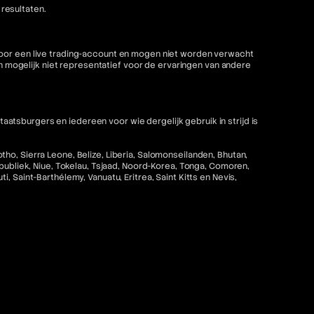
resultaten.
 voor een live trading-account en mogen niet worden verwacht
mogelijk niet representatief voor de ervaringen van andere
tsburgers en iedereen voor wie dergelijk gebruik in strijd is
ho, Sierra Leone, Belize, Liberia, Salomonseilanden, Bhutan,
epubliek, Niue, Tokelau, Tsjaad, Noord-Korea, Tonga, Comoren,
 Saint-Barthélemy, Vanuatu, Eritrea, Saint Kitts en Nevis,
strijd zou zijn met de toepasselijke wet- en regelgeving is