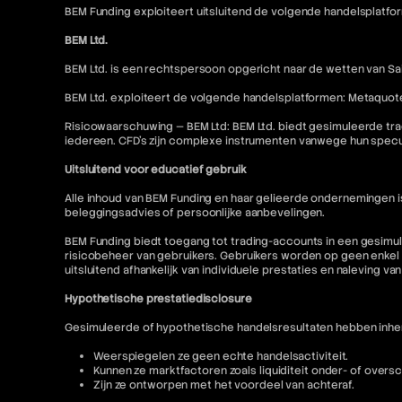
BEM Funding exploiteert uitsluitend de volgende handelsplatfo
BEM Ltd.
BEM Ltd. is een rechtspersoon opgericht naar de wetten van Sai
BEM Ltd. exploiteert de volgende handelsplatformen: Metaquot
Risicowaarschuwing — BEM Ltd: BEM Ltd. biedt gesimuleerde tra
iedereen. CFD's zijn complexe instrumenten vanwege hun specu
Uitsluitend voor educatief gebruik
Alle inhoud van BEM Funding en haar gelieerde ondernemingen 
beleggingsadvies of persoonlijke aanbevelingen.
BEM Funding biedt toegang tot trading-accounts in een gesimul
risicobeheer van gebruikers. Gebruikers worden op geen enkel 
uitsluitend afhankelijk van individuele prestaties en naleving va
Hypothetische prestatiedisclosure
Gesimuleerde of hypothetische handelsresultaten hebben inhere
Weerspiegelen ze geen echte handelsactiviteit.
Kunnen ze marktfactoren zoals liquiditeit onder- of oversc
Zijn ze ontworpen met het voordeel van achteraf.