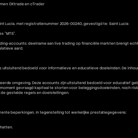
rmen: DXtrade en cTrader
nt Lucia, met registratienummer 2026-00240, gevestigd te: Saint Lucia
es "MT5".
ding-accounts; deelname aan live trading op financiële markten brengt ech
latieve aard.
is uitsluitend bedoeld voor informatieve en educatieve doeleinden. De i
eerde omgeving. Deze accounts zijn uitsluitend bedoeld voor educatief geb
moment gevraagd kapitaal te storten voor beleggingsdoeleinden, noch riske
n de gestelde regels en doelstellingen.
nte beperkingen. In tegenstelling tot werkelijke prestatiegegevens:
hatten.