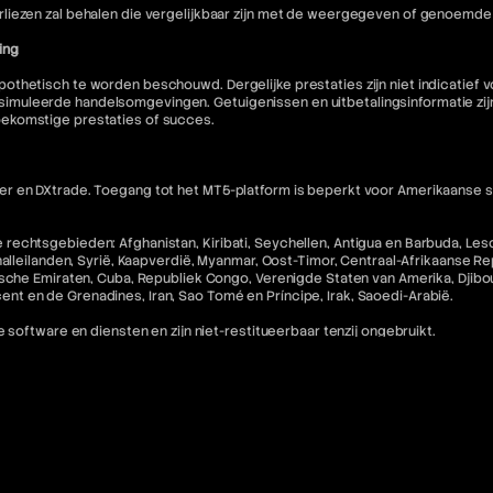
liezen zal behalen die vergelijkbaar zijn met de weergegeven of genoemde 
ing
othetisch te worden beschouwd. Dergelijke prestaties zijn niet indicatief
muleerde handelsomgevingen. Getuigenissen en uitbetalingsinformatie zijn 
oekomstige prestaties of succes.
 en DXtrade. Toegang tot het MT5-platform is beperkt voor Amerikaanse staa
echtsgebieden: Afghanistan, Kiribati, Seychellen, Antigua en Barbuda, Lesot
halleilanden, Syrië, Kaapverdië, Myanmar, Oost-Timor, Centraal-Afrikaanse R
che Emiraten, Cuba, Republiek Congo, Verenigde Staten van Amerika, Djibouti,
incent en de Grenadines, Iran, Sao Tomé en Príncipe, Irak, Saoedi-Arabië.
 software en diensten en zijn niet-restitueerbaar tenzij ongebruikt.
nse inwoners en staatsburgers in rechtsgebieden waar dergelijk gebruik in 
ebsite niet bedoeld voor de voornoemde categorieën burgers.