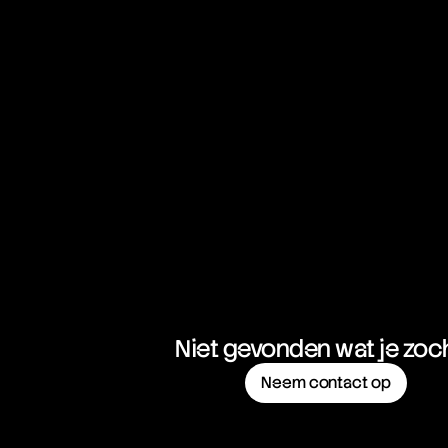
Sweep-to-Fill Orders
Swing Trading
Swissy
Niet gevonden wat je zoc
Neem contact op