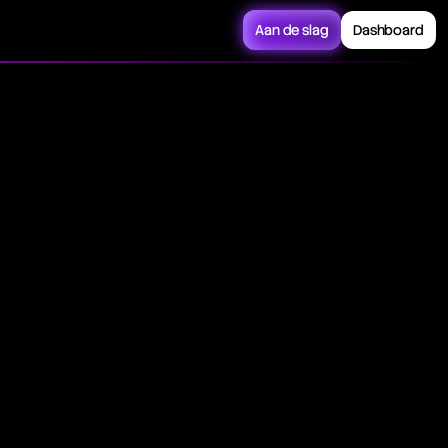
Aan de slag
Dashboard
uctuations, indicating
 standard deviation
whereas a high
ity.
levance of price
s frequently combined