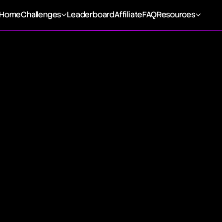
Home
Challenges
Leaderboard
Affiliate
FAQ
Resources
Deviation
 a statistical metric used to quantify the extent of price fl
ces from the mean. It reflects the volatility of prices; a low
ce variations from the average, signaling lower volatility, 
dicates significant price dispersion, denoting higher volatil
ard Deviation to gauge potential risk and to assess the re
 to various trading indicators, such as Bollinger Bands, and i
technical analysis to enhance trading strategies.