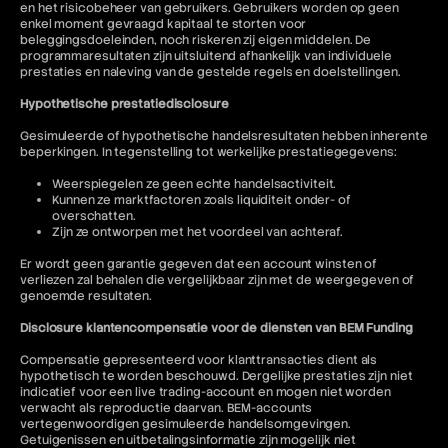
en het risicobeheer van gebruikers. Gebruikers worden op geen
enkel moment gevraagd kapitaal te storten voor
beleggingsdoeleinden, noch riskeren zij eigen middelen. De
programmaresultaten zijn uitsluitend afhankelijk van individuele
prestaties en naleving van de gestelde regels en doelstellingen.
Hypothetische prestatiedisclosure
Gesimuleerde of hypothetische handelsresultaten hebben inherente
beperkingen. In tegenstelling tot werkelijke prestatiegegevens:
Weerspiegelen ze geen echte handelsactiviteit.
Kunnen ze marktfactoren zoals liquiditeit onder- of
overschatten.
Zijn ze ontworpen met het voordeel van achteraf.
Er wordt geen garantie gegeven dat een account winsten of
verliezen zal behalen die vergelijkbaar zijn met de weergegeven of
genoemde resultaten.
Disclosure klantencompensatie voor de diensten van BEM Funding
Compensatie gepresenteerd voor klanttransacties dient als
hypothetisch te worden beschouwd. Dergelijke prestaties zijn niet
indicatief voor een live trading-account en mogen niet worden
verwacht als reproductie daarvan. BEM-accounts
vertegenwoordigen gesimuleerde handelsomgevingen.
Getuigenissen en uitbetalingsinformatie zijn mogelijk niet