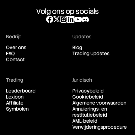
Strangle Options Strategy
Supply
Volg ons op socials
Supply and Demand
Supply Shock
Support and Resistance
Surplus
Bedrijf
Updates
Swap
Sweep-to-Fill Orders
Over ons
Blog
Swing Trading
FAQ
Trading Updates
Swissy
Contact
Trading
Juridisch
Leaderboard
Privacybeleid
Lexicon
Cookiebeleid
Affiliate
Algemene voorwaarden
Symbolen
Annulerings- en
restitutiebeleid
AML-beleid
Verwijderingsprocedure