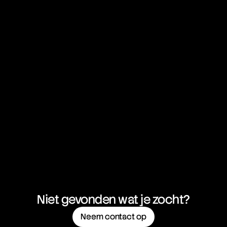
Soft Fork
Solidity
Sortino Ratio
Soybean
Spinning Top Candlestick
Spot Market
Spot Price
Spot Trading
Spread Betting
Spreads
Stablecoin
Standard Deviation
Sterling
STFR
Stochastic Oscillator
Stochastic RSI (StochRSI)
Stocks
Stop Order
Stop Out
Niet gevonden wat je zocht?
Stop-Limit Order
Stop-Loss Orders
Neem contact op
Straddle Options