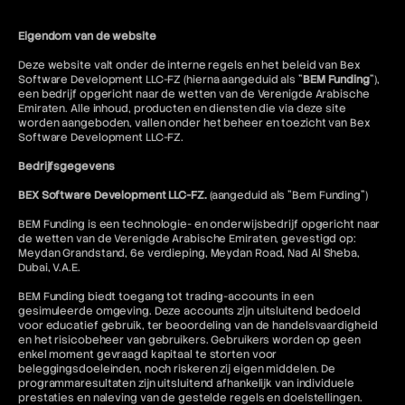
Eigendom van de website
Deze website valt onder de interne regels en het beleid van Bex
Software Development LLC-FZ (hierna aangeduid als "
BEM Funding
"),
een bedrijf opgericht naar de wetten van de Verenigde Arabische
Emiraten. Alle inhoud, producten en diensten die via deze site
worden aangeboden, vallen onder het beheer en toezicht van Bex
Software Development LLC-FZ.
Bedrijfsgegevens
BEX Software Development LLC-FZ.
(aangeduid als "Bem Funding")
BEM Funding is een technologie- en onderwijsbedrijf opgericht naar
de wetten van de Verenigde Arabische Emiraten, gevestigd op:
Meydan Grandstand, 6e verdieping, Meydan Road, Nad Al Sheba,
Dubai, V.A.E.
BEM Funding biedt toegang tot trading-accounts in een
gesimuleerde omgeving. Deze accounts zijn uitsluitend bedoeld
voor educatief gebruik, ter beoordeling van de handelsvaardigheid
en het risicobeheer van gebruikers. Gebruikers worden op geen
enkel moment gevraagd kapitaal te storten voor
beleggingsdoeleinden, noch riskeren zij eigen middelen. De
programmaresultaten zijn uitsluitend afhankelijk van individuele
prestaties en naleving van de gestelde regels en doelstellingen.