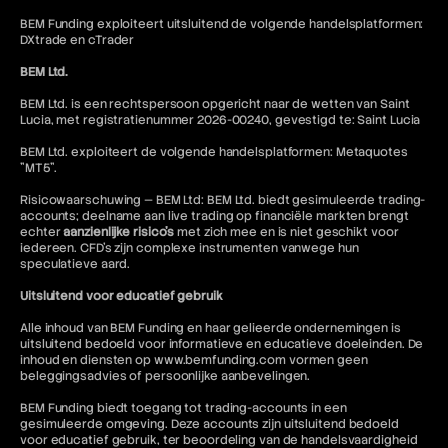
BEM Funding exploiteert uitsluitend de volgende handelsplatformen:
DXtrade en cTrader
BEM Ltd.
BEM Ltd. is een rechtspersoon opgericht naar de wetten van Saint
Lucia, met registratienummer 2026-00240, gevestigd te: Saint Lucia
BEM Ltd. exploiteert de volgende handelsplatformen: Metaquotes
"MT5".
Risicowaarschuwing — BEM Ltd: BEM Ltd. biedt gesimuleerde trading-
accounts; deelname aan live trading op financiële markten brengt
echter
aanzienlijke risico's
met zich mee en is niet geschikt voor
iedereen. CFD's zijn complexe instrumenten vanwege hun
speculatieve aard.
Uitsluitend voor educatief gebruik
Alle inhoud van BEM Funding en haar gelieerde ondernemingen is
uitsluitend bedoeld voor informatieve en educatieve doeleinden. De
inhoud en diensten op www.bemfunding.com vormen geen
beleggingsadvies of persoonlijke aanbevelingen.
BEM Funding biedt toegang tot trading-accounts in een
gesimuleerde omgeving. Deze accounts zijn uitsluitend bedoeld
voor educatief gebruik, ter beoordeling van de handelsvaardigheid