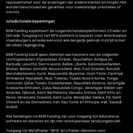
representatief voor de ervaringen van andere klanten en mogen niet
worden beschouwd als garanties voor toekomstige prestaties of
succes.
Jurisdictionele beperkingen
BEM Funding exploiteert de volgende handelsplatformen: cTrader en
DXtrade. Toegang tot het MT5-platform is beperkt voor Amerikaanse
staatsburgers en iedereen voor wie dergelijk gebruik in strijd is met
de lokale regelgeving.
BEM Funding biedt geen diensten aan inwoners van de volgende
rechtsgebieden: Afghanistan, Kiribati, Seychellen, Antigua en
Barbuda, Lesotho, Sierra Leone, Belize, Liberia, Salomonseilanden,
Bhutan, Malawi, Somalië, Bouveteiland, Mali, Zuid-Soedan, Burundi,
Marshalleilanden, Syrië, Kaapverdië, Myanmar, Oost-Timor, Centraal-
Afrikaanse Republiek, Niue, Tokelau, Tsjaad, Noord-Korea, Tonga,
Comoren, Qatar, Tuvalu, Cookeilanden, Republiek Belarus, Verenigde
Arabische Emiraten, Cuba, Republiek Congo, Verenigde Staten van
Amerika, Djibouti, Saint-Barthélemy, Vanuatu, Eritrea, Saint Kitts en
Nevis, Venezuela, Eswatini, Saint Lucia, Westelijke Sahara, Fiji, Saint
Vincent en de Grenadines, Iran, Sao Tomé en Príncipe, Irak, Saoedi-
Arabië.
Alle betalingen via BEM Funding zijn voor toegang tot educatieve
software en diensten en zijn niet-restitueerbaar tenzij ongebruikt.
Toegang tot MetaTrader "MT5" en cTrader-diensten voor